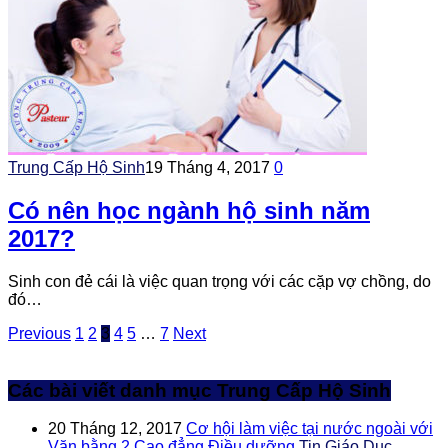
Trung Cấp Hộ Sinh
19 Tháng 4, 2017
0
Có nên học ngành hộ sinh năm
2017?
Sinh con đẻ cái là việc quan trọng với các cặp vợ chồng, do
đó…
Previous
1
2
3
4
5
…
7
Next
Các bài viết danh mục Trung Cấp Hộ Sinh
20 Tháng 12, 2017
Cơ hội làm việc tại nước ngoài với
Văn bằng 2 Cao đẳng Điều dưỡng
Tin Giáo Dục