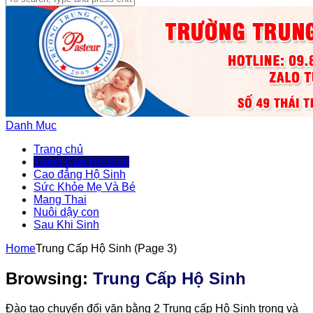
Danh Mục
Trang chủ
Trung Cấp Hộ Sinh
Cao đẳng Hộ Sinh
Sức Khỏe Mẹ Và Bé
Mang Thai
Nuôi dậy con
Sau Khi Sinh
Home
Trung Cấp Hộ Sinh
(Page 3)
Browsing:
Trung Cấp Hộ Sinh
Đào tạo chuyển đổi văn bằng 2 Trung cấp Hộ Sinh trong và