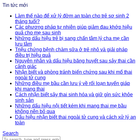
Tin tức mới
Làm thế nào để xử lý đờm an toàn cho trẻ sơ sinh 2
tháng tuổi?
Các phương pháp tự nhiên giúp giảm đau khớp hiệu
quả cho mẹ sau sinh
Những dấu hiệu trẻ bị sang chấn tâm lý cha mẹ cần
lưu tâm
Triệu chứng bệnh chàm sữa ở trẻ nhỏ và giải pháp
điều trị hiệu quả
Nguyên nhân và dấu hiệu băng huyết sau sảy thai cần
cảnh giác
Nhận biết và phòng tránh biến chứng sau khi mổ thai
ngoài tử cung
Những điều mẹ bầu cần lưu ý về rối loạn tuyến giáp
khi mang thai
Cách nhận biết sảy thai sinh hóa và giữ gìn sức khỏe
sinh sản
Những dấu hiệu nội tiết kém khi mang thai mẹ bầu
không nên bỏ qua
Dấu hiệu nhận biết thai ngoài tử cung và cách xử lý an
toàn
Search