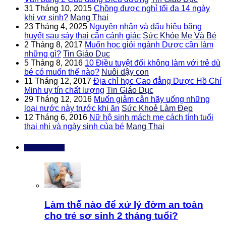
31 Tháng 10, 2015
Chồng được nghỉ tối đa 14 ngày
khi vợ sinh?
Mang Thai
23 Tháng 4, 2025
Nguyên nhân và dấu hiệu băng
huyết sau sảy thai cần cảnh giác
Sức Khỏe Mẹ Và Bé
2 Tháng 8, 2017
Muốn học giỏi ngành Dược cần làm
những gì?
Tin Giáo Dục
5 Tháng 8, 2016
10 Điều tuyệt đối không làm với trẻ dù
bé có muốn thế nào?
Nuôi dậy con
11 Tháng 12, 2017
Địa chỉ học Cao đẳng Dược Hồ Chí
Minh uy tín chất lượng
Tin Giáo Dục
29 Tháng 12, 2016
Muốn giảm cân hãy uống những
loại nước này trước khi ăn
Sức Khoẻ Làm Đẹp
12 Tháng 6, 2016
Nữ hộ sinh mách mẹ cách tính tuổi
thai nhi và ngày sinh của bé
Mang Thai
Bài mới nhất
Làm thế nào để xử lý đờm an toàn
cho trẻ sơ sinh 2 tháng tuổi?