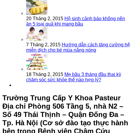
20 Tháng 2, 2015
Hộ sinh cảnh báo không nên
ăn 5 loại quả khi mang bầu
7 Tháng 2, 2015
Hướng dẫn cách tăng cường hệ
miễn dịch cho bé mùa nắng nóng
18 Tháng 2, 2015
Mẹ bầu 3 tháng đầu thai kỳ
chăm sóc sức khỏe thế nào hợp lý?
Trường Trung Cấp Y Khoa Pasteur
Địa chỉ Phòng 506 Tầng 5, nhà N2 –
Số 49 Thái Thịnh – Quận Đống Đa –
Tp. Hà Nội (Cơ sở đào tạo thực hành
bên trong Bệnh viện Châm Cứu