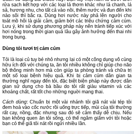
rửa sạch kết hợp với các loại lá thơm khác như lá chanh, lá
sả, hương nhu, cho tất cả vào nồi, thêm nước và đun đến khi
nào sôi thì bắc ra. Dùng hơi nước này phả lên người cho
toát mồ hôi là giải cảm, giảm bớt các triệu chứng cảm cúm.
Lưu ý, khi sử dụng phương pháp này nên tránh tiếp xúc với
hơi nóng trong thời gian quá lâu gây ảnh hưởng đến thai nhi
trong bụng.
Dùng tỏi tươi trị cảm cúm
Tỏi là loại củ tuy bé nhỏ nhưng lại có một công dụng vô cùng
hữu ích đối với chúng ta, ăn tỏi nhiều không chỉ giúp cho não
bộ thông minh hơn mà còn giúp ta phòng tránh và chữa trị
một số loại bệnh hiệu quả. Khi bị cảm cúm dân gian ta
thường nghĩ ngay đến tỏi, đặc biệt biện pháp này được dân
gian sử dụng cho bà bầu do tỏi rất giàu vitamin và các
khoáng chất, rất tốt cho những nguời mang thai.
Cách dùng
: Chuẩn bị một vài nhánh tỏi giã nát vài tép tỏi
đem hoà vào cốc nước rồi uống trực tiếp, mùi của tỏi thường
rất cay, nồng, đặc nhưng sau đó sẽ cảm thấy dễ chịu. Nếu
bạn không quen ăn tỏi sống, có thể ngâm giấm với tỏi hoặc
bạn có thể giã tỏi nát rồi ngửi nhiều lần.