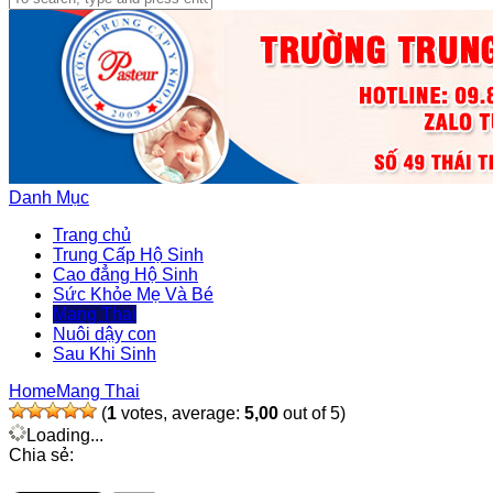
Danh Mục
Trang chủ
Trung Cấp Hộ Sinh
Cao đẳng Hộ Sinh
Sức Khỏe Mẹ Và Bé
Mang Thai
Nuôi dậy con
Sau Khi Sinh
Home
Mang Thai
(
1
votes, average:
5,00
out of 5)
Loading...
Chia sẻ: