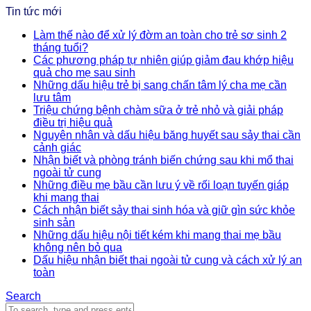
Tin tức mới
Làm thế nào để xử lý đờm an toàn cho trẻ sơ sinh 2
tháng tuổi?
Các phương pháp tự nhiên giúp giảm đau khớp hiệu
quả cho mẹ sau sinh
Những dấu hiệu trẻ bị sang chấn tâm lý cha mẹ cần
lưu tâm
Triệu chứng bệnh chàm sữa ở trẻ nhỏ và giải pháp
điều trị hiệu quả
Nguyên nhân và dấu hiệu băng huyết sau sảy thai cần
cảnh giác
Nhận biết và phòng tránh biến chứng sau khi mổ thai
ngoài tử cung
Những điều mẹ bầu cần lưu ý về rối loạn tuyến giáp
khi mang thai
Cách nhận biết sảy thai sinh hóa và giữ gìn sức khỏe
sinh sản
Những dấu hiệu nội tiết kém khi mang thai mẹ bầu
không nên bỏ qua
Dấu hiệu nhận biết thai ngoài tử cung và cách xử lý an
toàn
Search