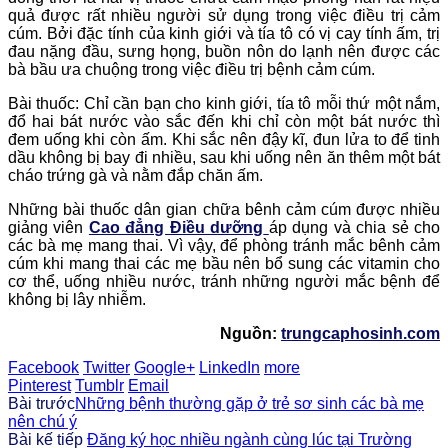
quả được rất nhiều người sử dụng trong việc điều trị cảm
cúm. Bởi đặc tính của kinh giới và tía tô có vị cay tính ấm, trị
đau nặng đầu, sưng họng, buồn nôn do lạnh nên được các
bà bầu ưa chuộng trong việc điều trị bệnh cảm cúm.
Bài thuốc: Chỉ cần bạn cho kinh giới, tía tô mỗi thứ một nắm,
đổ hai bát nước vào sắc đến khi chỉ còn một bát nước thì
đem uống khi còn ấm. Khi sắc nên đậy kĩ, đun lửa to để tinh
dầu không bị bay đi nhiều, sau khi uống nên ăn thêm một bát
cháo trứng gà và nằm đắp chăn ấm.
Những bài thuốc dân gian chữa bênh cảm cúm được nhiều
giảng viên
Cao đẳng Điều dưỡng
áp dụng và chia sẻ cho
các bà mẹ mang thai. Vì vậy, để phòng tránh mắc bênh cảm
cúm khi mang thai các mẹ bầu nên bổ sung các vitamin cho
cơ thể, uống nhiều nước, tránh những người mắc bệnh để
không bị lây nhiễm.
Nguồn:
trungcaphosinh.com
Facebook
Twitter
Google+
LinkedIn
more
Pinterest
Tumblr
Email
Bài trước
Những bệnh thường gặp ở trẻ sơ sinh các bà mẹ
nên chú ý
Bài kế tiếp
Đăng ký học nhiều ngành cùng lúc tại Trường