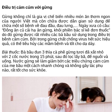
Điều trị cảm cúm với gừng
Gừng không chỉ là gia vị chế biến nhiều món ăn thơm ngon
của người Việt mà còn chữa được dân gian sử dụng để
chữa một số bệnh về đau đầu, đau lưng,… Ngày xưa có câu:
“Đông ăn củ cải hạ ăn gừng, khỏi phiền bác sĩ kê đơn thuốc”
do đó gừng được rất nhiều các bà bầu sử dụng trong điều trị
bênh cảm cúm. Bởi trong gừng chất chống virus hết sức hiệu
quả, có thể tiêu hủy các mầm bệnh và tốt cho dạ dày.
Bài thuốc:
Bà bầu đun 3 thìa cà phê gừng tươi đã xắt nhỏ
với 2 cốc nước trong 15 phút, sau đó lọc lấy bã, để nguôi và
uống. Nước gừng sẽ làm giảm bớt các triệu chứng cảm cúm
của mẹ bầu một cách nhanh chóng và không gây tác phụ
nào, rất tốt cho sức khỏe.