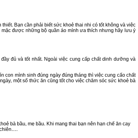
thiết. Bạn cần phải biết sức khoẻ thai nhi có tốt không và việc
hể mặc được những bộ quần áo mình ưa thích nhưng hãy lưu ý
đầy đủ và tốt nhất. Ngoài việc cung cấp chất dinh dưỡng và
ốn con mình sinh đúng ngày đúng tháng thì việc cung cấo chất
g ngày, một số thức ăn cũng tốt cho việc chăm sóc sức khoẻ bà
 khoẻ bà bầu, mẹ bầu. Khi mang thai bạn nên hạn chế ăn cay
 chiên….