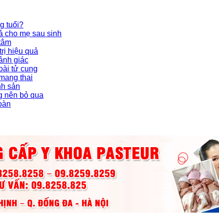
g tuổi?
ả cho mẹ sau sinh
 tâm
rị hiệu quả
ảnh giác
oài tử cung
 mang thai
nh sản
g nên bỏ qua
toàn