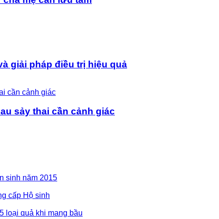
 giải pháp điều trị hiệu quả
au sảy thai cần cảnh giác
ển sinh năm 2015
ng cấp Hộ sinh
5 loại quả khi mang bầu