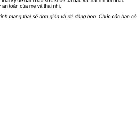
 thai kỳ để đảm bảo sức khoẻ bà bầu và thai nhi tốt nhất.
 an toàn của mẹ và thai nhi.
trình mang thai sẽ đơn giãn và dễ dàng hơn. Chúc các bạn có