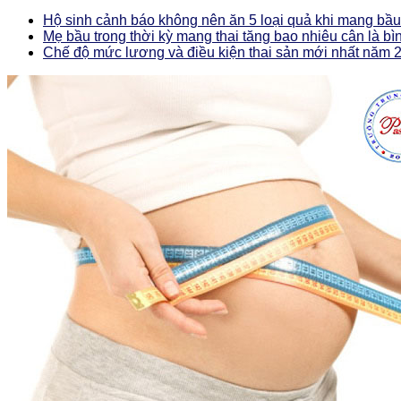
Hộ sinh cảnh báo không nên ăn 5 loại quả khi mang bầu
Mẹ bầu trong thời kỳ mang thai tăng bao nhiêu cân là b
Chế độ mức lương và điều kiện thai sản mới nhất năm 