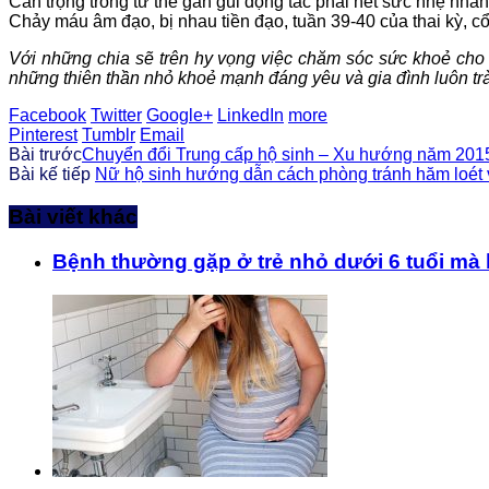
Cẩn trọng trong tư thế gần gũi động tác phải hết sức nhẹ nhàn
Chảy máu âm đạo, bị nhau tiền đạo, tuần 39-40 của thai kỳ, c
Với những chia sẽ trên hy vọng việc chăm sóc sức khoẻ cho 
những thiên thần nhỏ khoẻ mạnh đáng yêu và gia đình luôn tr
Facebook
Twitter
Google+
LinkedIn
more
Pinterest
Tumblr
Email
Bài trước
Chuyển đổi Trung cấp hộ sinh – Xu hướng năm 201
Bài kế tiếp
Nữ hộ sinh hướng dẫn cách phòng tránh hăm loét
Bài viết khác
Bệnh thường gặp ở trẻ nhỏ dưới 6 tuổi mà 