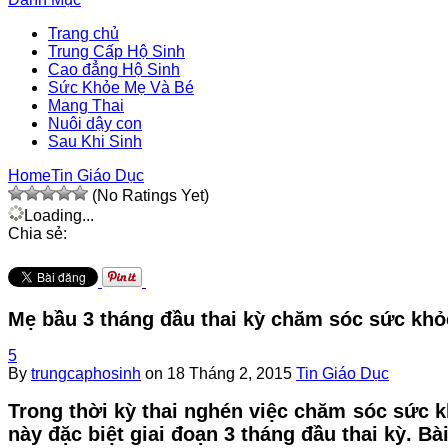
Trang chủ
Trung Cấp Hộ Sinh
Cao đẳng Hộ Sinh
Sức Khỏe Mẹ Và Bé
Mang Thai
Nuôi dậy con
Sau Khi Sinh
Home
Tin Giáo Dục
(No Ratings Yet)
Loading...
Chia sẻ:
Mẹ bầu 3 tháng đầu thai kỳ chăm sóc sức khỏ
5
By
trungcaphosinh
on
18 Tháng 2, 2015
Tin Giáo Dục
Trong thời kỳ thai nghén việc chăm sóc sức k
này đặc biệt giai đoạn 3 tháng đầu thai kỳ. Bà