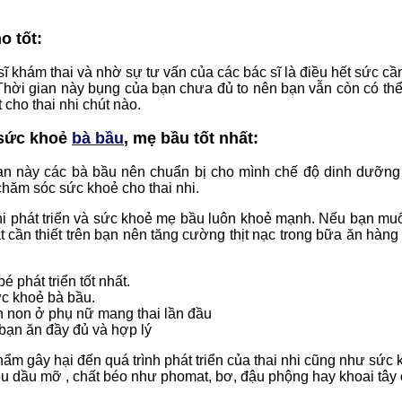
o tốt:
ĩ khám thai và nhờ sự tư vấn của các bác sĩ là điều hết sức cần 
 Thời gian này bụng của bạn chưa đủ to nên bạn vẫn còn có t
cho thai nhi chút nào.
 sức khoẻ
bà bầu
, mẹ bầu tốt nhất:
gian này các bà bầu nên chuẩn bị cho mình chế độ dinh dưỡng 
chăm sóc sức khoẻ cho thai nhi.
i nhi phát triển và sức khoẻ mẹ bầu luôn khoẻ mạnh. Nếu bạn mu
t cần thiết trên bạn nên tăng cường thịt nạc trong bữa ăn hàn
 phát triển tốt nhất.
ức khoẻ bà bầu.
 non ở phụ nữ mang thai lần đầu
bạn ăn đầy đủ và hợp lý
ẩm gây hại đến quá trình phát triển của thai nhi cũng như sức
ều dầu mỡ , chất béo như phomat, bơ, đậu phộng hay khoai tây