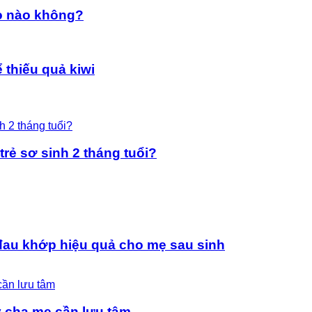
ẹo nào không?
 thiếu quả kiwi
rẻ sơ sinh 2 tháng tuổi?
đau khớp hiệu quả cho mẹ sau sinh
ý cha mẹ cần lưu tâm