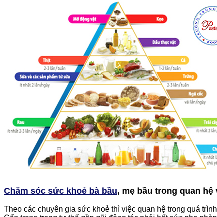
Chăm sóc sức khoẻ bà bầu
, mẹ bầu trong quan hệ
Theo các chuyên gia sức khoẻ thì việc quan hệ trong quá trì