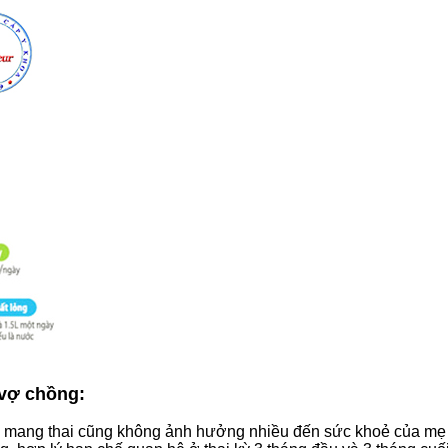
 vợ chồng:
nh mang thai cũng không ảnh hưởng nhiều đến sức khoẻ của mẹ 