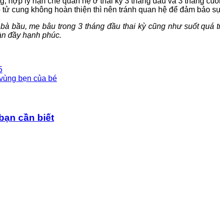
g, hợp lý hạn chế quan hệ ở thai kỳ 3 tháng đầu và 3 tháng cuối
ổ tử cung không hoàn thiện thì nên tránh quan hệ để đảm bảo sự
bà bầu, mẹ bâu trong 3 tháng đầu thai kỳ cũng như suốt quá 
àn đầy hạnh phúc.
5
 vùng bẹn của bé
bạn cần biết