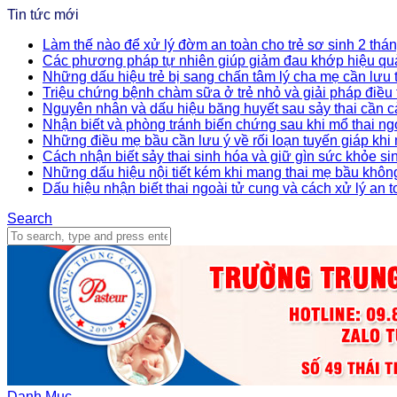
Tin tức mới
Làm thế nào để xử lý đờm an toàn cho trẻ sơ sinh 2 thán
Các phương pháp tự nhiên giúp giảm đau khớp hiệu qu
Những dấu hiệu trẻ bị sang chấn tâm lý cha mẹ cần lưu
Triệu chứng bệnh chàm sữa ở trẻ nhỏ và giải pháp điều t
Nguyên nhân và dấu hiệu băng huyết sau sảy thai cần c
Nhận biết và phòng tránh biến chứng sau khi mổ thai ng
Những điều mẹ bầu cần lưu ý về rối loạn tuyến giáp khi
Cách nhận biết sảy thai sinh hóa và giữ gìn sức khỏe si
Những dấu hiệu nội tiết kém khi mang thai mẹ bầu khôn
Dấu hiệu nhận biết thai ngoài tử cung và cách xử lý an 
Search
Danh Mục