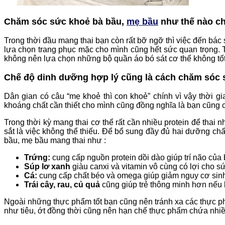
Chăm sóc sức khoẻ bà bầu,
mẹ bầu
như thế nào ch
Trong thời đầu mang thai bạn còn rất bỡ ngỡ thì việc đến bác s
lựa chọn trang phục mặc cho mình cũng hết sức quan trọng.
không nên lựa chọn những bộ quần áo bó sát cơ thể không tốt 
Chế độ dinh dưỡng hợp lý cũng là cách chăm sóc
Dân gian có câu “mẹ khoẻ thì con khoẻ” chính vì vậy thời 
khoáng chất cần thiết cho mình cũng đồng nghĩa là bạn cũng 
Trong thời kỳ mang thai cơ thể rất cần nhiều protein để tha
sắt là việc không thể thiếu. Để bổ sung đầy đủ hai dưỡng chấ
bầu, mẹ bầu mang thai như :
Trứng:
cung cấp nguồn protein dồi dào giúp trí não của bé
Súp lơ xanh
giàu canxi và vitamin vô cùng có lợi cho s
Cá:
cung cấp chất béo và omega giúp giảm nguy cơ sinh
Trái cây, rau, củ quả
cũng giúp trẻ thông minh hơn nếu 
Ngoài những thực phẩm tốt bạn cũng nên tránh xa các thực ph
như tiêu, ớt đồng thời cũng nên hạn chế thực phẩm chứa nhi