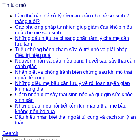
Tin tức mới
Làm thế nào để xử lý đờm an toàn cho trẻ sơ sinh 2
tháng tuổi?
Các phương pháp tự nhiên giúp giảm đau khớp hiệu
quả cho mẹ sau sinh
Những dấu hiệu trẻ bị sang chấn tâm lý cha mẹ cần
lưu tâm
Triệu chứng bệnh chàm sữa ở trẻ nhỏ và giải pháp
điều trị hiệu quả
Nguyên nhân và dấu hiệu băng huyết sau sảy thai cần
cảnh giác
Nhận biết và phòng tránh biến chứng sau khi mổ thai
ngoài tử cung
Những điều mẹ bầu cần lưu ý về rối loạn tuyến giáp
khi mang thai
Cách nhận biết sảy thai sinh hóa và giữ gìn sức khỏe
sinh sản
Những dấu hiệu nội tiết kém khi mang thai mẹ bầu
không nên bỏ qua
Dấu hiệu nhận biết thai ngoài tử cung và cách xử lý an
toàn
Search