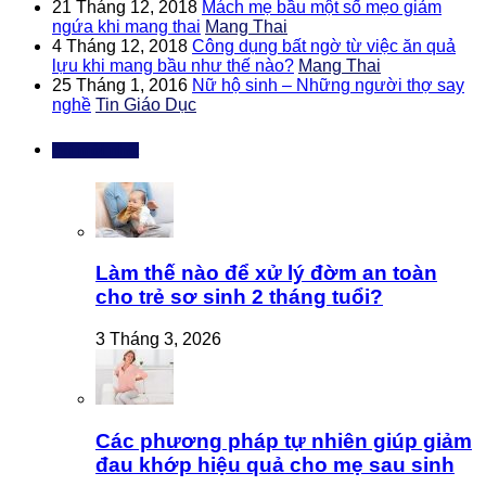
21 Tháng 12, 2018
Mách mẹ bầu một số mẹo giảm
ngứa khi mang thai
Mang Thai
4 Tháng 12, 2018
Công dụng bất ngờ từ việc ăn quả
lựu khi mang bầu như thế nào?
Mang Thai
25 Tháng 1, 2016
Nữ hộ sinh – Những người thợ say
nghề
Tin Giáo Dục
Bài mới nhất
Làm thế nào để xử lý đờm an toàn
cho trẻ sơ sinh 2 tháng tuổi?
3 Tháng 3, 2026
Các phương pháp tự nhiên giúp giảm
đau khớp hiệu quả cho mẹ sau sinh