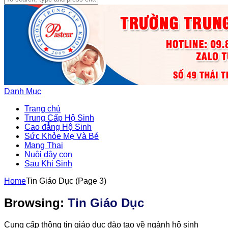
Danh Mục
Trang chủ
Trung Cấp Hộ Sinh
Cao đẳng Hộ Sinh
Sức Khỏe Mẹ Và Bé
Mang Thai
Nuôi dậy con
Sau Khi Sinh
Home
Tin Giáo Dục
(Page 3)
Browsing:
Tin Giáo Dục
Cung cấp thông tin giáo dục đào tạo về ngành hộ sinh