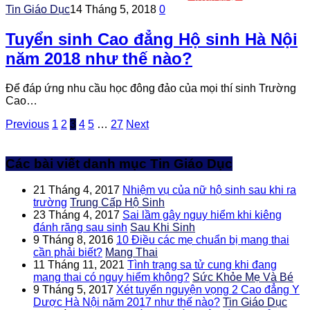
Tin Giáo Dục
14 Tháng 5, 2018
0
Tuyển sinh Cao đẳng Hộ sinh Hà Nội
năm 2018 như thế nào?
Để đáp ứng nhu cầu học đông đảo của mọi thí sinh Trường
Cao…
Previous
1
2
3
4
5
…
27
Next
Các bài viết danh mục Tin Giáo Dục
21 Tháng 4, 2017
Nhiệm vụ của nữ hộ sinh sau khi ra
trường
Trung Cấp Hộ Sinh
23 Tháng 4, 2017
Sai lầm gây nguy hiểm khi kiêng
đánh răng sau sinh
Sau Khi Sinh
9 Tháng 8, 2016
10 Điều các mẹ chuẩn bị mang thai
cần phải biết?
Mang Thai
11 Tháng 11, 2021
Tình trạng sa tử cung khi đang
mang thai có nguy hiểm không?
Sức Khỏe Mẹ Và Bé
9 Tháng 5, 2017
Xét tuyển nguyện vọng 2 Cao đẳng Y
Dược Hà Nội năm 2017 như thế nào?
Tin Giáo Dục