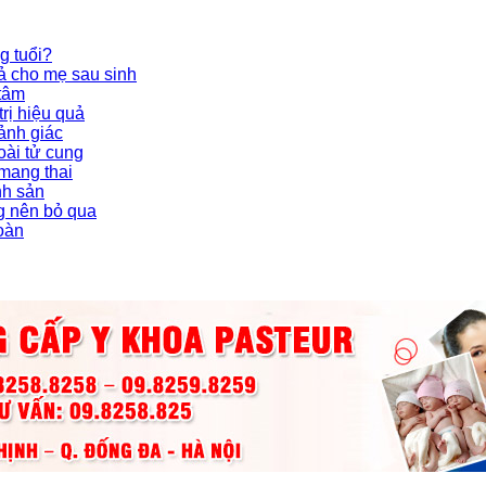
g tuổi?
ả cho mẹ sau sinh
 tâm
rị hiệu quả
ảnh giác
oài tử cung
 mang thai
nh sản
g nên bỏ qua
toàn