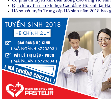
Địa chỉ uy tín nào khi học Cao đẳng Hộ sinh tại H
Hồ sơ xét tuyển Trung cấp Hộ sinh năm 2018 bao 