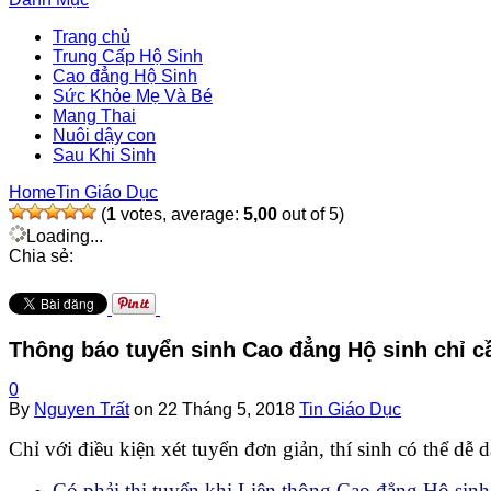
Trang chủ
Trung Cấp Hộ Sinh
Cao đẳng Hộ Sinh
Sức Khỏe Mẹ Và Bé
Mang Thai
Nuôi dậy con
Sau Khi Sinh
Home
Tin Giáo Dục
(
1
votes, average:
5,00
out of 5)
Loading...
Chia sẻ:
Thông báo tuyển sinh Cao đẳng Hộ sinh chỉ c
0
By
Nguyen Trất
on
22 Tháng 5, 2018
Tin Giáo Dục
Chỉ với điều kiện xét tuyển đơn giản, thí sinh có thể d
Có phải thi tuyển khi Liên thông Cao đẳng Hộ sin