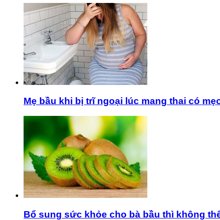
Mẹ bầu khi bị trĩ ngoại lúc mang thai có m
Bổ sung sức khỏe cho bà bầu thì không thể