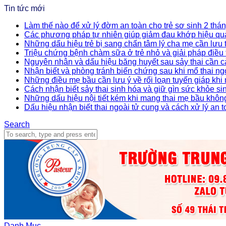
Tin tức mới
Làm thế nào để xử lý đờm an toàn cho trẻ sơ sinh 2 thán
Các phương pháp tự nhiên giúp giảm đau khớp hiệu qu
Những dấu hiệu trẻ bị sang chấn tâm lý cha mẹ cần lưu
Triệu chứng bệnh chàm sữa ở trẻ nhỏ và giải pháp điều t
Nguyên nhân và dấu hiệu băng huyết sau sảy thai cần c
Nhận biết và phòng tránh biến chứng sau khi mổ thai ng
Những điều mẹ bầu cần lưu ý về rối loạn tuyến giáp khi
Cách nhận biết sảy thai sinh hóa và giữ gìn sức khỏe si
Những dấu hiệu nội tiết kém khi mang thai mẹ bầu khôn
Dấu hiệu nhận biết thai ngoài tử cung và cách xử lý an 
Search
Danh Mục