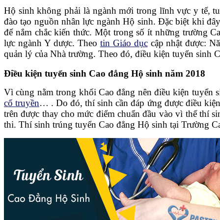
Hộ sinh không phải là ngành mới trong lĩnh vực y tế, t
đào tạo nguồn nhân lực ngành Hộ sinh. Đặc biệt khi đây 
để nắm chắc kiến thức. Một trong số ít những trường 
lực ngành Y dược. Theo
tin Giáo dục
cập nhật được: Nă
quản lý của Nhà trường. Theo đó, điều kiện tuyển sinh 
Điều kiện tuyển sinh Cao đẳng Hộ sinh năm 2018
Vì cùng nằm trong khối Cao đẳng nên điều kiện tuyển 
cổ truyền
… . Do đó, thí sinh cần đáp ứng được điều kiệ
trên được thay cho mức điểm chuẩn đầu vào vì thế thí si
thi. Thí sinh trúng tuyển Cao đẳng Hộ sinh tại Trường C