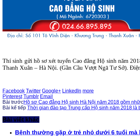
Thí sinh gửi hồ sơ xét tuyển Cao đẳng Hộ sinh năm 20
Thanh Xuân – Hà Nội. (Gần Cầu Vượt Ngã Tư Sở). Điện t
Facebook
Twitter
Google+
LinkedIn
more
Pinterest
Tumblr
Email
Bài trước
Hồ sơ Cao đẳng Hộ sinh Hà Nội năm 2018 gồm những
Bài kế tiếp
Thời gian đào tạo Trung cấp Hộ sinh năm 2018 là 
Bài viết khác
Bệnh thường gặp ở trẻ nhỏ dưới 6 tuổi mà 