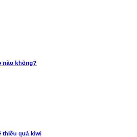
ẹo nào không?
 thiếu quả kiwi