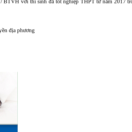
H với thí sinh đã tốt nghiệp THPT từ năm 2017 trở về
yền địa phương