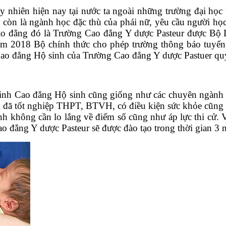
uy nhiên hiện nay tại nước ta ngoài những trường đại học
còn là ngành học đặc thù của phái nữ, yêu cầu người học p
Cao đẳng đó là Trường Cao đẳng Y dược Pasteur được B
m 2018 Bộ chính thức cho phép trường thông báo tuyển 
Cao đẳng Hộ sinh của Trường Cao đẳng Y dược Pastuer quy
sinh Cao đẳng Hộ sinh cũng giống như các chuyên ngàn
n đã tốt nghiệp THPT, BTVH, có điều kiện sức khỏe cũng n
nh không cần lo lắng về điểm số cũng như áp lực thi cử. 
ao đẳng Y dược Pasteur sẽ được đào tạo trong thời gian 3 