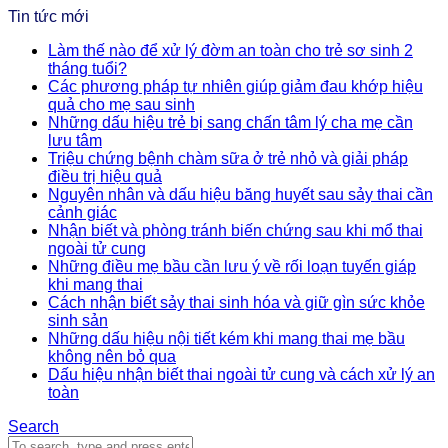
Tin tức mới
Làm thế nào để xử lý đờm an toàn cho trẻ sơ sinh 2
tháng tuổi?
Các phương pháp tự nhiên giúp giảm đau khớp hiệu
quả cho mẹ sau sinh
Những dấu hiệu trẻ bị sang chấn tâm lý cha mẹ cần
lưu tâm
Triệu chứng bệnh chàm sữa ở trẻ nhỏ và giải pháp
điều trị hiệu quả
Nguyên nhân và dấu hiệu băng huyết sau sảy thai cần
cảnh giác
Nhận biết và phòng tránh biến chứng sau khi mổ thai
ngoài tử cung
Những điều mẹ bầu cần lưu ý về rối loạn tuyến giáp
khi mang thai
Cách nhận biết sảy thai sinh hóa và giữ gìn sức khỏe
sinh sản
Những dấu hiệu nội tiết kém khi mang thai mẹ bầu
không nên bỏ qua
Dấu hiệu nhận biết thai ngoài tử cung và cách xử lý an
toàn
Search