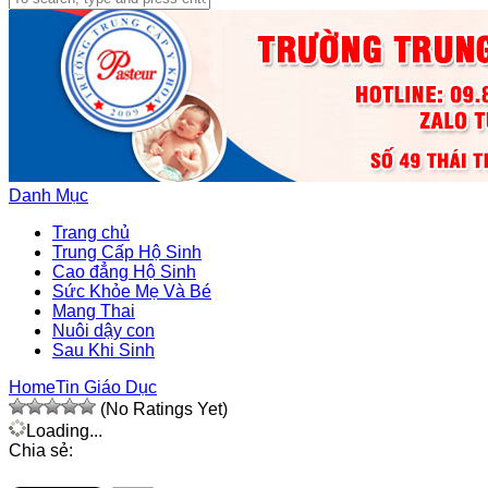
Danh Mục
Trang chủ
Trung Cấp Hộ Sinh
Cao đẳng Hộ Sinh
Sức Khỏe Mẹ Và Bé
Mang Thai
Nuôi dậy con
Sau Khi Sinh
Home
Tin Giáo Dục
(No Ratings Yet)
Loading...
Chia sẻ: