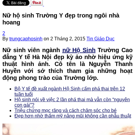
Nữ hộ sinh Trường Y đẹp trong ngôi nhà
hoang
2
By
trungcaphosinh
on
2 Tháng 2, 2015
Tin Giáo Dục
Nữ sinh viên ngành
nữ Hộ Sinh
Trường Cao
đẳng Y tế Hà Nội đẹp kỳ ảo nhờ hiệu ứng kỹ
thuật hình ảnh. Cô tên là Nguyễn Thanh
Huyền với sở thích tham gia những hoạt
động phong trào của Trường lớp.
Bộ Y tế đề xuất ngành Hộ Sinh cấm phá thai trên 12
tuần tuổi
Hộ sinh nói về việc 2 lần phá thai mà vẫn còn “nguyên
con gái”?
Triệu chứng mọc răng và cách chăm sóc cho bé
Đẹp hơn nhờ thẩm mỹ nâng mũi không cần phẫu thuật