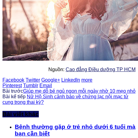
Nguồn:
Cao đẳng Điều dưỡng TP HCM
Facebook
Twitter
Google+
LinkedIn
more
Pinterest
Tumblr
Email
Bài trước
Giúp mẹ dỗ bé ngủ ngon mỗi ngày nhờ 10 mẹo nhỏ
Bài kế tiếp
Nữ Hộ Sinh cảnh báo về chứng lạc nội mạc tử
cung trong thai kỳ?
Bài viết khác
Bệnh thường gặp ở trẻ nhỏ dưới 6 tuổi mà
bạn cần biết