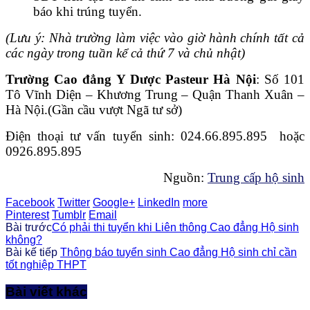
báo khi trúng tuyển.
(Lưu ý: Nhà trường làm việc vào giờ hành chính tất cả
các ngày trong tuần kể cả thứ 7 và chủ nhật)
Trường Cao đẳng Y Dược Pasteur Hà Nội
: Số 101
Tô Vĩnh Diện – Khương Trung – Quận Thanh Xuân –
Hà Nội.(Gần cầu vượt Ngã tư sở)
Điện thoại tư vấn tuyển sinh: 024.66.895.895 hoặc
0926.895.895
Nguồn:
Trung cấp hộ sinh
Facebook
Twitter
Google+
LinkedIn
more
Pinterest
Tumblr
Email
Bài trước
Có phải thi tuyển khi Liên thông Cao đẳng Hộ sinh
không?
Bài kế tiếp
Thông báo tuyển sinh Cao đẳng Hộ sinh chỉ cần
tốt nghiệp THPT
Bài viết khác