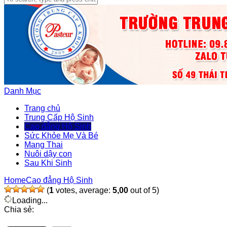
Danh Mục
Trang chủ
Trung Cấp Hộ Sinh
Cao đẳng Hộ Sinh
Sức Khỏe Mẹ Và Bé
Mang Thai
Nuôi dậy con
Sau Khi Sinh
Home
Cao đẳng Hộ Sinh
(
1
votes, average:
5,00
out of 5)
Loading...
Chia sẻ: