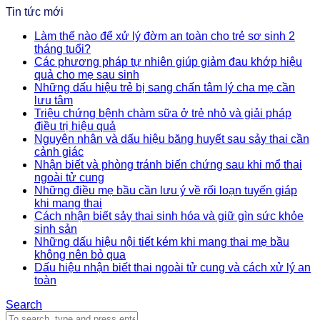
Tin tức mới
Làm thế nào để xử lý đờm an toàn cho trẻ sơ sinh 2
tháng tuổi?
Các phương pháp tự nhiên giúp giảm đau khớp hiệu
quả cho mẹ sau sinh
Những dấu hiệu trẻ bị sang chấn tâm lý cha mẹ cần
lưu tâm
Triệu chứng bệnh chàm sữa ở trẻ nhỏ và giải pháp
điều trị hiệu quả
Nguyên nhân và dấu hiệu băng huyết sau sảy thai cần
cảnh giác
Nhận biết và phòng tránh biến chứng sau khi mổ thai
ngoài tử cung
Những điều mẹ bầu cần lưu ý về rối loạn tuyến giáp
khi mang thai
Cách nhận biết sảy thai sinh hóa và giữ gìn sức khỏe
sinh sản
Những dấu hiệu nội tiết kém khi mang thai mẹ bầu
không nên bỏ qua
Dấu hiệu nhận biết thai ngoài tử cung và cách xử lý an
toàn
Search