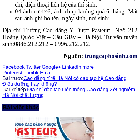
chỉ, điện thoại liên hệ của thí sinh.
04 ảnh cỡ 4×6, ảnh chụp không quá 6 tháng. Mặt
sau ảnh ghi họ tên, ngày sinh, nơi sinh;
Địa chỉ Trường Cao đẳng Y Dược Pasteur: Ngõ 212
Hoàng Quốc Việt – Cầu Giấy – Hà Nội. Tư vấn tuyển
sinh:0886.212.212 – 0996.212.212.
Nguồn:
trungcaphosinh.com
Facebook
Twitter
Google+
LinkedIn
more
Pinterest
Tumblr
Email
Bài trước
Cao đẳng Y tế Hà Nội có đào tạo hệ Cao đẳng
Điều dưỡng hay không?
Bài kế tiếp
Địa chỉ đào tạo Liên thông Cao đẳng Xét nghiệm
Hà Nội chất lượng
Bài viết khác