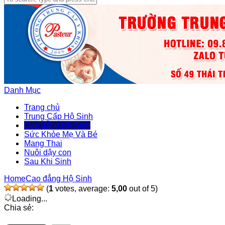
Danh Mục
Trang chủ
Trung Cấp Hộ Sinh
Cao đẳng Hộ Sinh
Sức Khỏe Mẹ Và Bé
Mang Thai
Nuôi dậy con
Sau Khi Sinh
Home
Cao đẳng Hộ Sinh
(
1
votes, average:
5,00
out of 5)
Loading...
Chia sẻ: