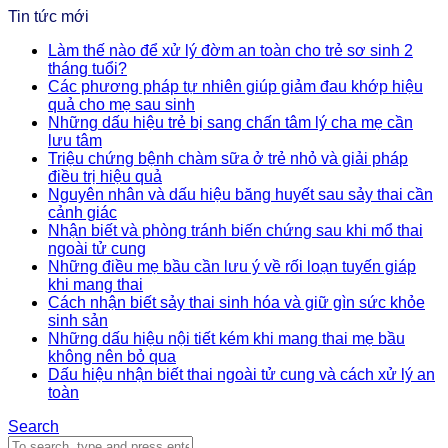
Tin tức mới
Làm thế nào để xử lý đờm an toàn cho trẻ sơ sinh 2
tháng tuổi?
Các phương pháp tự nhiên giúp giảm đau khớp hiệu
quả cho mẹ sau sinh
Những dấu hiệu trẻ bị sang chấn tâm lý cha mẹ cần
lưu tâm
Triệu chứng bệnh chàm sữa ở trẻ nhỏ và giải pháp
điều trị hiệu quả
Nguyên nhân và dấu hiệu băng huyết sau sảy thai cần
cảnh giác
Nhận biết và phòng tránh biến chứng sau khi mổ thai
ngoài tử cung
Những điều mẹ bầu cần lưu ý về rối loạn tuyến giáp
khi mang thai
Cách nhận biết sảy thai sinh hóa và giữ gìn sức khỏe
sinh sản
Những dấu hiệu nội tiết kém khi mang thai mẹ bầu
không nên bỏ qua
Dấu hiệu nhận biết thai ngoài tử cung và cách xử lý an
toàn
Search