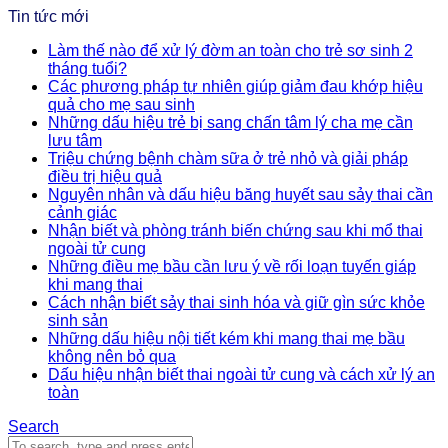
Tin tức mới
Làm thế nào để xử lý đờm an toàn cho trẻ sơ sinh 2
tháng tuổi?
Các phương pháp tự nhiên giúp giảm đau khớp hiệu
quả cho mẹ sau sinh
Những dấu hiệu trẻ bị sang chấn tâm lý cha mẹ cần
lưu tâm
Triệu chứng bệnh chàm sữa ở trẻ nhỏ và giải pháp
điều trị hiệu quả
Nguyên nhân và dấu hiệu băng huyết sau sảy thai cần
cảnh giác
Nhận biết và phòng tránh biến chứng sau khi mổ thai
ngoài tử cung
Những điều mẹ bầu cần lưu ý về rối loạn tuyến giáp
khi mang thai
Cách nhận biết sảy thai sinh hóa và giữ gìn sức khỏe
sinh sản
Những dấu hiệu nội tiết kém khi mang thai mẹ bầu
không nên bỏ qua
Dấu hiệu nhận biết thai ngoài tử cung và cách xử lý an
toàn
Search