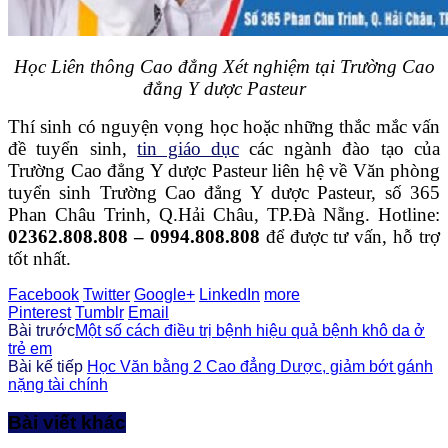
Học Liên thông Cao đẳng Xét nghiệm tại Trường Cao
đẳng Y dược Pasteur
Thí sinh có nguyện vọng học hoặc những thắc mắc vấn
đề tuyển sinh,
tin giáo dục
các ngành đào tạo của
Trường Cao đẳng Y dược Pasteur liên hệ về Văn phòng
tuyển sinh Trường Cao đẳng Y dược Pasteur, số 365
Phan Châu Trinh, Q.Hải Châu, TP.Đà Nẵng. Hotline:
02362.808.808 – 0994.808.808
để được tư vấn, hỗ trợ
tốt nhất.
Facebook
Twitter
Google+
LinkedIn
more
Pinterest
Tumblr
Email
Bài trước
Một số cách điều trị bệnh hiệu quả bệnh khô da ở
trẻ em
Bài kế tiếp
Học Văn bằng 2 Cao đẳng Dược, giảm bớt gánh
nặng tài chính
Bài viết khác