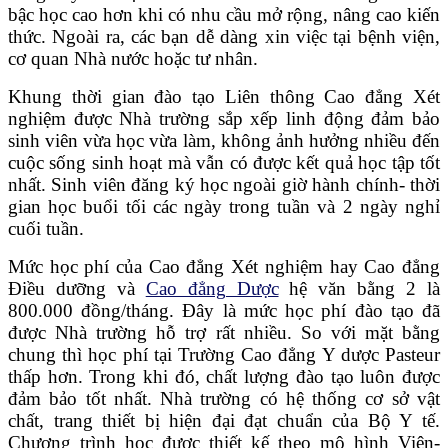
bậc học cao hơn khi có nhu cầu mở rộng, nâng cao kiến
thức. Ngoài ra, các bạn dễ dàng xin việc tại bệnh viện,
cơ quan Nhà nước hoặc tư nhân.
Khung thời gian đào tạo Liên thông Cao đẳng Xét
nghiệm được Nhà trường sắp xếp linh động đảm bảo
sinh viên vừa học vừa làm, không ảnh hưởng nhiều đến
cuộc sống sinh hoạt mà vẫn có được kết quả học tập tốt
nhất. Sinh viên đăng ký học ngoài giờ hành chính- thời
gian học buổi tối các ngày trong tuần và 2 ngày nghỉ
cuối tuần.
Mức học phí của Cao đẳng Xét nghiệm hay Cao đẳng
Điều dưỡng và
Cao đẳng Dược
hệ văn bằng 2 là
800.000 đồng/tháng. Đây là mức học phí đào tạo đã
được Nhà trường hỗ trợ rất nhiều. So với mặt bằng
chung thì học phí tại Trường Cao đẳng Y dược Pasteur
thấp hơn. Trong khi đó, chất lượng đào tạo luôn được
đảm bảo tốt nhất. Nhà trường có hệ thống cơ sở vật
chất, trang thiết bị hiện đại đạt chuẩn của Bộ Y tế.
Chương trình học được thiết kế theo mô hình Viện-