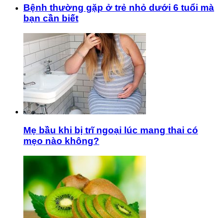
Bệnh thường gặp ở trẻ nhỏ dưới 6 tuổi mà
bạn cần biết
Mẹ bầu khi bị trĩ ngoại lúc mang thai có
mẹo nào không?