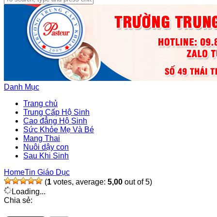
Danh Mục
Trang chủ
Trung Cấp Hộ Sinh
Cao đẳng Hộ Sinh
Sức Khỏe Mẹ Và Bé
Mang Thai
Nuôi dậy con
Sau Khi Sinh
Home
Tin Giáo Dục
(
1
votes, average:
5,00
out of 5)
Loading...
Chia sẻ: