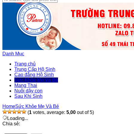
Danh Mục
Trang chủ
Trung Cấp Hộ Sinh
Cao đẳng Hộ Sinh
Sức Khỏe Mẹ Và Bé
Mang Thai
Nuôi dậy con
Sau Khi Sinh
Home
Sức Khỏe Mẹ Và Bé
(
1
votes, average:
5,00
out of 5)
Loading...
Chia sẻ: