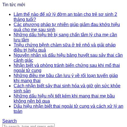
Tin tức mới
Làm thế nào để xử lý đờm an toàn cho trẻ sơ sinh 2
tháng tuổi?
Các phương pháp tự nhiên giúp giảm đau khớp hiệu
quả cho mẹ sau sinh
Những dấu hiệu trẻ bị sang chấn tâm lý cha mẹ cần
lưu tâm
Triệu chứng bệnh chàm sữa ở trẻ nhỏ và giải pháp
điều trị hiệu quả
Nguyên nhân và dấu hiệu băng huyết sau sảy thai cần
cảnh giác
Nhận biết và phòng tránh biến chứng sau khi mổ thai
ngoài tử cung
Những điều mẹ bầu cần lưu ý về rối loạn tuyến giáp
khi mang thai
Cách nhận biết sảy thai sinh hóa và giữ gìn sức khỏe
sinh sản
Những dấu hiệu nội tiết kém khi mang thai mẹ bầu
không nên bỏ qua
Dấu hiệu nhận biết thai ngoài tử cung và cách xử lý an
toàn
Search