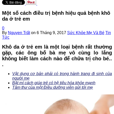
Một số cách điều trị bệnh hiệu quả bệnh khô
da ở trẻ em
0
By
Nguyen Trất
on
6 Tháng 9, 2017
Sức Khỏe Mẹ Và Bé
Tin
Tức
Khô da ở trẻ em là một loại bệnh rất thường
gặp, các ông bố bà mẹ vô cùng lo lắng
không biết làm cách nào để chữa trị cho bé..
.
Vật dụng cơ bản phải có trong hành trang đi sinh của
người mẹ
Bật mí cách giúp trẻ có hệ tiêu hóa khỏe mạnh
Tâm thư của một Điều dưỡng viên gửi tới mẹ