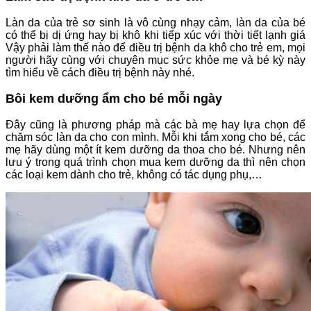
Làn da của trẻ sơ sinh là vô cùng nhạy cảm, làn da của bé
có thể bị dị ứng hay bị khô khi tiếp xúc với thời tiết lạnh giá
Vậy phải làm thế nào để điều trị bệnh da khô cho trẻ em, mọi
người hãy cùng với chuyên mục sức khỏe mẹ và bé kỳ này
tìm hiểu về cách điều trị bệnh này nhé.
Bôi kem dưỡng ẩm cho bé mỗi ngày
Đây cũng là phương pháp mà các bà mẹ hay lựa chọn để
chăm sóc làn da cho con mình. Mỗi khi tắm xong cho bé, các
mẹ hãy dùng một ít kem dưỡng da thoa cho bé. Nhưng nên
lưu ý trong quá trình chọn mua kem dưỡng da thì nên chọn
các loại kem dành cho trẻ, không có tác dụng phụ,…