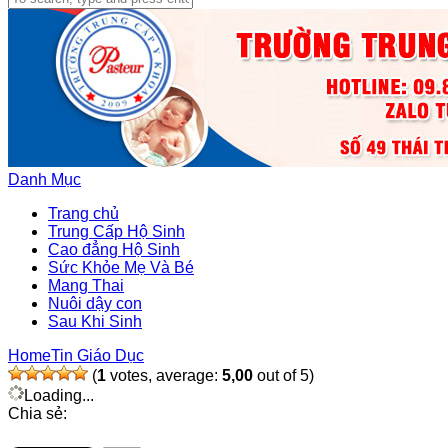
Danh Mục
Trang chủ
Trung Cấp Hộ Sinh
Cao đẳng Hộ Sinh
Sức Khỏe Mẹ Và Bé
Mang Thai
Nuôi dậy con
Sau Khi Sinh
Home
Tin Giáo Dục
(
1
votes, average:
5,00
out of 5)
Loading...
Chia sẻ: