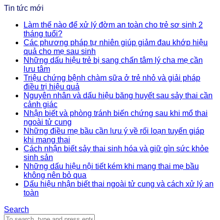
Tin tức mới
Làm thế nào để xử lý đờm an toàn cho trẻ sơ sinh 2
tháng tuổi?
Các phương pháp tự nhiên giúp giảm đau khớp hiệu
quả cho mẹ sau sinh
Những dấu hiệu trẻ bị sang chấn tâm lý cha mẹ cần
lưu tâm
Triệu chứng bệnh chàm sữa ở trẻ nhỏ và giải pháp
điều trị hiệu quả
Nguyên nhân và dấu hiệu băng huyết sau sảy thai cần
cảnh giác
Nhận biết và phòng tránh biến chứng sau khi mổ thai
ngoài tử cung
Những điều mẹ bầu cần lưu ý về rối loạn tuyến giáp
khi mang thai
Cách nhận biết sảy thai sinh hóa và giữ gìn sức khỏe
sinh sản
Những dấu hiệu nội tiết kém khi mang thai mẹ bầu
không nên bỏ qua
Dấu hiệu nhận biết thai ngoài tử cung và cách xử lý an
toàn
Search