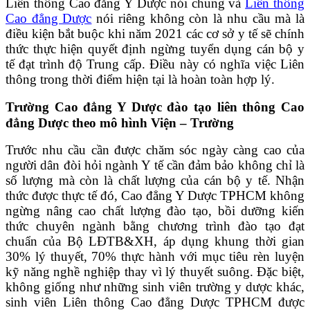
Liên thông Cao đẳng Y Dược nói chung và
Liên thông
Cao đẳng Dược
nói riêng không còn là nhu cầu mà là
điều kiện bắt buộc khi năm 2021 các cơ sở y tế sẽ chính
thức thực hiện quyết định ngừng tuyển dụng cán bộ y
tế đạt trình độ Trung cấp. Điều này có nghĩa việc Liên
thông trong thời điểm hiện tại là hoàn toàn hợp lý.
Trường Cao đẳng Y Dược đào tạo liên thông Cao
đẳng Dược theo mô hình Viện – Trường
Trước nhu cầu cần được chăm sóc ngày càng cao của
người dân đòi hỏi ngành Y tế cần đảm bảo không chỉ là
số lượng mà còn là chất lượng của cán bộ y tế. Nhận
thức được thực tế đó, Cao đẳng Y Dược TPHCM không
ngừng nâng cao chất lượng đào tạo, bồi dưỡng kiến
thức chuyên ngành bằng chương trình đào tạo đạt
chuẩn của Bộ LĐTB&XH, áp dụng khung thời gian
30% lý thuyết, 70% thực hành với mục tiêu rèn luyện
kỹ năng nghề nghiệp thay vì lý thuyết suông. Đặc biệt,
không giống như những sinh viên trường y dược khác,
sinh viên Liên thông Cao đẳng Dược TPHCM được