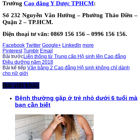
Trường
Cao đẳng Y Dược TPHCM
:
Số 232 Nguyễn Văn Hưởng – Phường Thảo Điền –
Quận 2 – TP.HCM.
Điện thoại tư vấn: 0869 156 156 – 0996 156 156.
Facebook
Twitter
Google+
LinkedIn
more
Pinterest
Tumblr
Email
Bài trước
Liên thông từ Trung cấp Hộ sinh lên Cao đẳng
Điều dưỡng năm 2018
Bài kế tiếp
Văn bằng 2 Cao đẳng Hộ sinh không chỉ dành
cho nữ giới
Bài viết khác
Bệnh thường gặp ở trẻ nhỏ dưới 6 tuổi mà
bạn cần biết