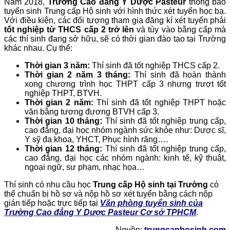
Năm 2018,
Trường Cao đẳng Y Dược Pasteur
thông báo
tuyển sinh Trung cấp Hộ sinh với hình thức xét tuyển học bạ.
Với điều kiện, các đối tượng tham gia đăng kí xét tuyển phải
tốt nghiệp từ THCS cấp 2 trở lên
và tùy vào bằng cấp mà
các thí sinh đang sở hữu, sẽ có thời gian đào tạo tại Trường
khác nhau. Cụ thể:
Thời gian 3 năm:
Thí sinh đã tốt nghiệp THCS cấp 2.
Thời gian 2 năm 3 tháng:
Thí sinh đã hoàn thành
xong chương trình học THPT cấp 3 nhưng trượt tốt
nghiệp THPT, BTVH.
Thời gian 2 năm:
Thí sinh đã tốt nghiệp THPT hoặc
văn bằng tương đương BTVH cấp 3.
Thời gian 10 tháng:
Thí sinh đã tốt nghiệp trung cấp,
cao đẳng, đại học nhóm ngành sức khỏe như: Dược sĩ,
Y sỹ đa khoa, YHCT, Phục hình răng….
Thời gian 12 tháng:
Thí sinh đã tốt nghiệp trung cấp,
cao đẳng, đại học các nhóm ngành: kinh tế, kỹ thuật,
ngoại ngữ, sư phạm, nhạc họa…
Thí sinh có nhu cầu học
Trung cấp Hộ sinh tại Trường
có
thể chuẩn bị hồ sơ và nộp hồ sơ xét tuyển bằng cách nộp
gián tiếp hoặc trực tiếp tại
Văn phòng tuyển sinh của
Trường Cao đẳng Y Dược Pasteur Cơ sở TPHCM
.
Nguồn:
trungcaphosinh.com