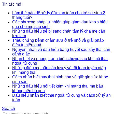
Tin tức mới
Làm thế nào để xử lý đờm an toàn cho trẻ sơ sinh 2
tháng tuổi?
Các phương pháp tự nhiên giúp giảm đau khớp hiệu
quả cho mẹ sau sinh
Những dấu hiệu trẻ bị sang chấn tâm lý cha mẹ cần
lưu tâm
Triệu chứng bệnh chàm sữa ở trẻ nhỏ và giải pháp
điều trị hiệu quả
Nguyên nhân và dấu hiệu băng huyết sau sảy thai cần
cảnh giác
Nhận biết và phòng tránh biến chứng sau khi mổ thai
ngoài tử cung
Những điều mẹ bầu cần lưu ý về rối loạn tuyến giáp
khi mang thai
Cách nhận biết sảy thai sinh hóa và giữ gìn sức khỏe
sinh sản
Những dấu hiệu nội tiết kém khi mang thai mẹ bầu
không nên bỏ qua
Dấu hiệu nhận biết thai ngoài tử cung và cách xử lý an
toàn
Search