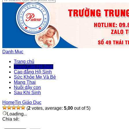
Danh Mục
Trang chủ
Trung Cấp Hộ Sinh
Cao đẳng Hộ Sinh
Sức Khỏe Mẹ Và Bé
Mang Thai
Nuôi dậy con
Sau Khi Sinh
Home
Tin Giáo Dục
(
2
votes, average:
5,00
out of 5)
Loading...
Chia sẻ: