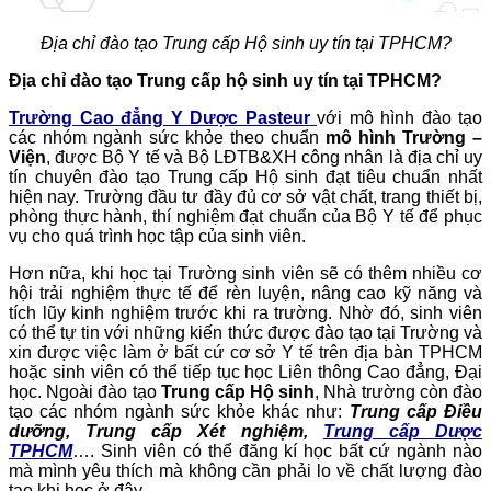
Địa chỉ đào tạo Trung cấp Hộ sinh uy tín tại TPHCM?
Địa chỉ đào tạo Trung cấp hộ sinh uy tín tại TPHCM?
Trường Cao đẳng Y Dược Pasteur
với mô hình đào tạo
các nhóm ngành sức khỏe theo chuẩn
mô hình Trường –
Viện
, được Bộ Y tế và Bộ LĐTB&XH công nhân là địa chỉ uy
tín chuyên đào tạo Trung cấp Hộ sinh đạt tiêu chuẩn nhất
hiện nay. Trường đầu tư đầy đủ cơ sở vật chất, trang thiết bị,
phòng thực hành, thí nghiệm đạt chuẩn của Bộ Y tế để phục
vụ cho quá trình học tập của sinh viên.
Hơn nữa, khi học tại Trường sinh viên sẽ có thêm nhiều cơ
hội trải nghiệm thực tế để rèn luyện, nâng cao kỹ năng và
tích lũy kinh nghiệm trước khi ra trường. Nhờ đó, sinh viên
có thể tự tin với những kiến thức được đào tạo tại Trường và
xin được việc làm ở bất cứ cơ sở Y tế trên địa bàn TPHCM
hoặc sinh viên có thể tiếp tục học Liên thông Cao đẳng, Đại
học. Ngoài đào tạo
Trung cấp Hộ sinh
, Nhà trường còn đào
tạo các nhóm ngành sức khỏe khác như:
Trung cấp Điều
dưỡng, Trung cấp Xét nghiệm,
Trung cấp Dược
TPHCM
…. Sinh viên có thể đăng kí học bất cứ ngành nào
mà mình yêu thích mà không cần phải lo về chất lượng đào
tạo khi học ở đây.