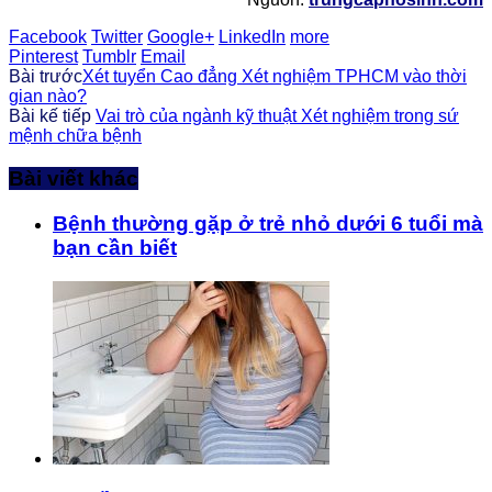
Facebook
Twitter
Google+
LinkedIn
more
Pinterest
Tumblr
Email
Bài trước
Xét tuyển Cao đẳng Xét nghiệm TPHCM vào thời
gian nào?
Bài kế tiếp
Vai trò của ngành kỹ thuật Xét nghiệm trong sứ
mệnh chữa bệnh
Bài viết khác
Bệnh thường gặp ở trẻ nhỏ dưới 6 tuổi mà
bạn cần biết