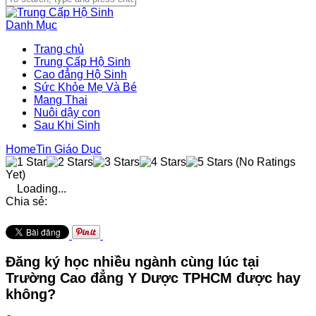
Danh Mục
Trang chủ
Trung Cấp Hộ Sinh
Cao đẳng Hộ Sinh
Sức Khỏe Mẹ Và Bé
Mang Thai
Nuôi dậy con
Sau Khi Sinh
Home
Tin Giáo Dục
(No Ratings
Yet)
Loading...
Chia sẻ:
Đăng ký học nhiều ngành cùng lúc tại
Trường Cao đẳng Y Dược TPHCM được hay
không?