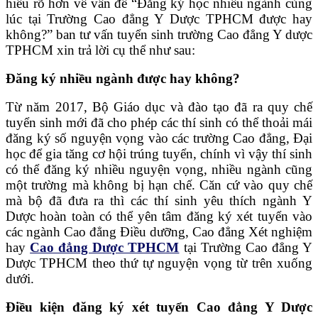
hiểu rõ hơn về vấn đề “Đăng ký học nhiều ngành cùng
lúc tại Trường Cao đẳng Y Dược TPHCM được hay
không?” ban tư vấn tuyển sinh trường Cao đẳng Y dược
TPHCM xin trả lời cụ thể như sau:
Đăng ký nhiều ngành được hay không?
Từ năm 2017, Bộ Giáo dục và đào tạo đã ra quy chế
tuyển sinh mới đã cho phép các thí sinh có thể thoải mái
đăng ký số nguyện vọng vào các trường Cao đẳng, Đại
học để gia tăng cơ hội trúng tuyển, chính vì vậy thí sinh
có thể đăng ký nhiều nguyện vọng, nhiều ngành cũng
một trường mà không bị hạn chế. Căn cứ vào quy chế
mà bộ đã đưa ra thì các thí sinh yêu thích ngành Y
Dược hoàn toàn có thể yên tâm đăng ký xét tuyển vào
các ngành Cao đẳng Điều dưỡng, Cao đẳng Xét nghiệm
hay
Cao đẳng Dược TPHCM
tại Trường Cao đẳng Y
Dược TPHCM theo thứ tự nguyện vọng từ trên xuống
dưới.
Điều kiện đăng ký xét tuyển Cao đẳng Y Dược