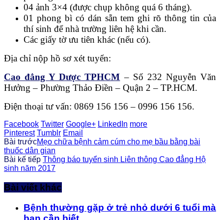
04 ảnh 3×4 (được chụp không quá 6 tháng).
01 phong bì có dán sẵn tem ghi rõ thông tin của
thí sinh để nhà trường liên hệ khi cần.
Các giấy tờ ưu tiên khác (nếu có).
Địa chỉ nộp hồ sơ xét tuyển:
Cao đẳng Y Dược TPHCM
– Số 232 Nguyễn Văn
Hưởng – Phường Thảo Điền – Quận 2 – TP.HCM.
Điện thoại tư vấn: 0869 156 156 – 0996 156 156.
Facebook
Twitter
Google+
LinkedIn
more
Pinterest
Tumblr
Email
Bài trước
Mẹo chữa bệnh cảm cúm cho mẹ bầu bằng bài
thuốc dân gian
Bài kế tiếp
Thông báo tuyển sinh Liên thông Cao đẳng Hộ
sinh năm 2017
Bài viết khác
Bệnh thường gặp ở trẻ nhỏ dưới 6 tuổi mà
bạn cần biết