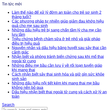
Tin tức mới
Làm thế nào để xử lý đờm an toàn cho trẻ sơ sinh 2
tháng tuổi?
Các phương pháp tự nhiên giúp giảm đau khớp hiệu
quả cho mẹ sau sinh
Những dấu hiệu trẻ bị sang chấn tâm lý cha mẹ cần
lưu tâm
Triệu chứng bệnh chàm sữa ở trẻ nhỏ và giải pháp
điều trị hiệu quả
Nguyên nhân và dấu hiệu băng huyết sau sảy thai cần
cảnh giác
Nhận biết và phòng tránh biến chứng sau khi mổ thai
ngoài tử cung
Những điều mẹ bầu cần lưu ý về rối loạn tuyến giáp
khi mang thai
Cách nhận biết sảy thai sinh hóa và giữ gìn sức khỏe
sinh sản
Những dấu hiệu nội tiết kém khi mang thai mẹ bầu
không nên bỏ qua
Dấu hiệu nhận biết thai ngoài tử cung và cách xử lý an
toàn
Search