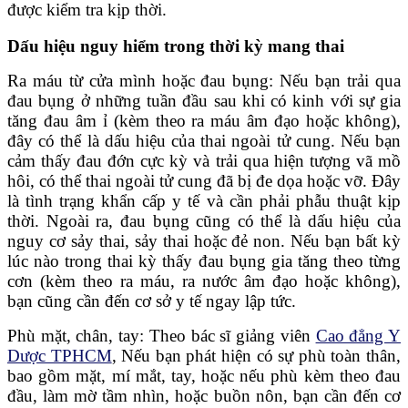
được kiểm tra kịp thời.
Dấu hiệu nguy hiểm trong thời kỳ mang thai
Ra máu từ cửa mình hoặc đau bụng: Nếu bạn trải qua
đau bụng ở những tuần đầu sau khi có kinh với sự gia
tăng đau âm ỉ (kèm theo ra máu âm đạo hoặc không),
đây có thể là dấu hiệu của thai ngoài tử cung. Nếu bạn
cảm thấy đau đớn cực kỳ và trải qua hiện tượng vã mồ
hôi, có thể thai ngoài tử cung đã bị đe dọa hoặc vỡ. Đây
là tình trạng khẩn cấp y tế và cần phải phẫu thuật kịp
thời. Ngoài ra, đau bụng cũng có thể là dấu hiệu của
nguy cơ sảy thai, sảy thai hoặc đẻ non. Nếu bạn bất kỳ
lúc nào trong thai kỳ thấy đau bụng gia tăng theo từng
cơn (kèm theo ra máu, ra nước âm đạo hoặc không),
bạn cũng cần đến cơ sở y tế ngay lập tức.
Phù mặt, chân, tay: Theo bác sĩ giảng viên
Cao đẳng Y
Dược TPHCM
, Nếu bạn phát hiện có sự phù toàn thân,
bao gồm mặt, mí mắt, tay, hoặc nếu phù kèm theo đau
đầu, làm mờ tầm nhìn, hoặc buồn nôn, bạn cần đến cơ