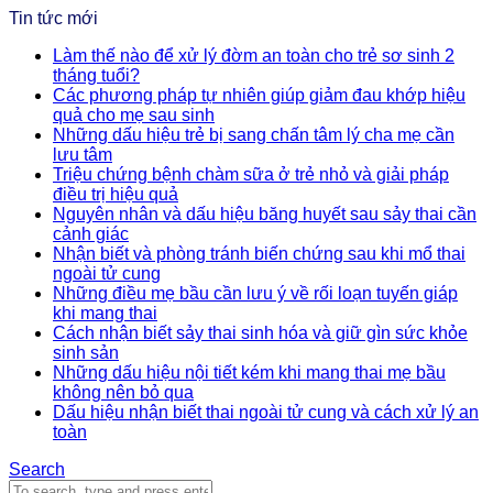
Tin tức mới
Làm thế nào để xử lý đờm an toàn cho trẻ sơ sinh 2
tháng tuổi?
Các phương pháp tự nhiên giúp giảm đau khớp hiệu
quả cho mẹ sau sinh
Những dấu hiệu trẻ bị sang chấn tâm lý cha mẹ cần
lưu tâm
Triệu chứng bệnh chàm sữa ở trẻ nhỏ và giải pháp
điều trị hiệu quả
Nguyên nhân và dấu hiệu băng huyết sau sảy thai cần
cảnh giác
Nhận biết và phòng tránh biến chứng sau khi mổ thai
ngoài tử cung
Những điều mẹ bầu cần lưu ý về rối loạn tuyến giáp
khi mang thai
Cách nhận biết sảy thai sinh hóa và giữ gìn sức khỏe
sinh sản
Những dấu hiệu nội tiết kém khi mang thai mẹ bầu
không nên bỏ qua
Dấu hiệu nhận biết thai ngoài tử cung và cách xử lý an
toàn
Search