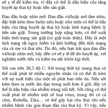
sở y tế để kiểm tra, vì đây có thể là dấu hiệu của tăng
huyết áp thai kỳ hoặc tiền sản giật.
Đau đầu hoặc nhìn mờ: Đau đầu và/hoặc mờ tầm nhìn,
đặc biệt kèm theo buồn nôn hoặc nôn mửa có thể là dấu
hiệu của tăng huyết áp thai kỳ hoặc tình trạng bệnh lý
tiền sản giật. Trong trường hợp nặng hơn, có thể xuất
hiện tình trạng sản giật (co giật toàn thân). Đây là một
tình trạng rất nguy hiểm và ảnh hưởng đến tính mạng
của cả mẹ và thai nhi. Do đó, nếu bạn trải qua đau đầu
và/hoặc nhìn mờ, hãy đến cơ sở y tế để đo huyết áp, xét
nghiệm nước tiểu và kiểm tra sức khỏe kịp thời.
Sốt cao trên 38,5 độ C: Sốt trong thời kỳ mang thai có
thể xuất phát từ nhiều nguyên nhân và có thể đi kèm
với sự xuất hiện của một số phát ban trên da. Nếu sốt
kèm theo ra nước âm đạo trong suốt hơn 6 giờ, đây có
thể là dấu hiệu của nhiễm trùng nội tiết. Sốt cũng có thể
xuất phát từ nhiễm một số loại virus, trong đó có cả
cúm, Rubella, Zika… có thể gây hại cho thai nhi nếu
nhiễm bệnh vào giai đoạn đầu của thai kỳ. Vì vậy, nếu