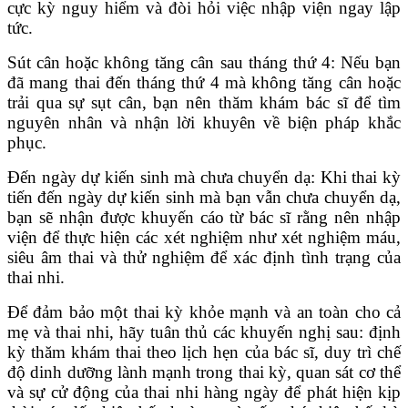
cực kỳ nguy hiểm và đòi hỏi việc nhập viện ngay lập
tức.
Sút cân hoặc không tăng cân sau tháng thứ 4: Nếu bạn
đã mang thai đến tháng thứ 4 mà không tăng cân hoặc
trải qua sự sụt cân, bạn nên thăm khám bác sĩ để tìm
nguyên nhân và nhận lời khuyên về biện pháp khắc
phục.
Đến ngày dự kiến sinh mà chưa chuyển dạ: Khi thai kỳ
tiến đến ngày dự kiến sinh mà bạn vẫn chưa chuyển dạ,
bạn sẽ nhận được khuyến cáo từ bác sĩ rằng nên nhập
viện để thực hiện các xét nghiệm như xét nghiệm máu,
siêu âm thai và thử nghiệm để xác định tình trạng của
thai nhi.
Để đảm bảo một thai kỳ khỏe mạnh và an toàn cho cả
mẹ và thai nhi, hãy tuân thủ các khuyến nghị sau: định
kỳ thăm khám thai theo lịch hẹn của bác sĩ, duy trì chế
độ dinh dưỡng lành mạnh trong thai kỳ, quan sát cơ thể
và sự cử động của thai nhi hàng ngày để phát hiện kịp