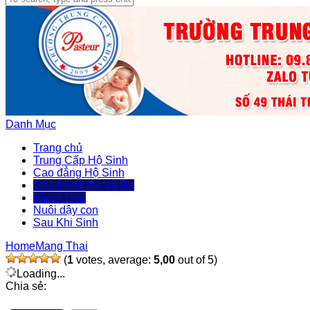
Danh Mục
Trang chủ
Trung Cấp Hộ Sinh
Cao đẳng Hộ Sinh
Sức Khỏe Mẹ Và Bé
Mang Thai
Nuôi dậy con
Sau Khi Sinh
Home
Mang Thai
(
1
votes, average:
5,00
out of 5)
Loading...
Chia sẻ: