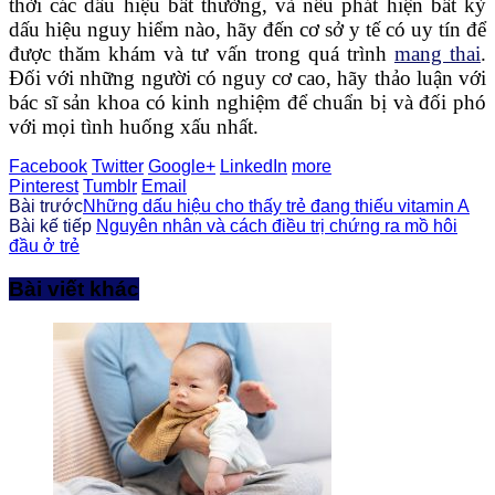
thời các dấu hiệu bất thường, và nếu phát hiện bất kỳ
dấu hiệu nguy hiểm nào, hãy đến cơ sở y tế có uy tín để
được thăm khám và tư vấn trong quá trình
mang thai
.
Đối với những người có nguy cơ cao, hãy thảo luận với
bác sĩ sản khoa có kinh nghiệm để chuẩn bị và đối phó
với mọi tình huống xấu nhất.
Facebook
Twitter
Google+
LinkedIn
more
Pinterest
Tumblr
Email
Bài trước
Những dấu hiệu cho thấy trẻ đang thiếu vitamin A
Bài kế tiếp
Nguyên nhân và cách điều trị chứng ra mồ hôi
đầu ở trẻ
Bài viết khác