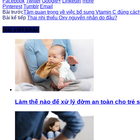
Facebook
Twitter
Google+
LinkedIn
more
Pinterest
Tumblr
Email
Bài trước
Tầm quan trọng về việc bổ sung Vtamin C đúng cách
Bài kế tiếp
Thai nhi thiếu Oxy nguyên nhân do đâu?
Bài viết khác
Làm thế nào để xử lý đờm an toàn cho trẻ s