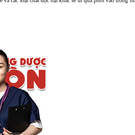
ne và các loại chất độc hại khác sẽ đi qua phổi vào trong 