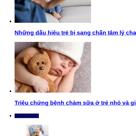
Những dấu hiệu trẻ bị sang chấn tâm lý ch
Triệu chứng bệnh chàm sữa ở trẻ nhỏ và giả
Bài mới nhất