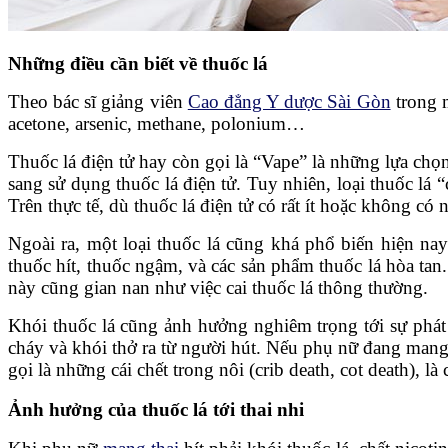
Những điều cần biết về thuốc lá
Theo bác sĩ giảng viên
Cao đẳng Y dược Sài Gòn
trong m
acetone, arsenic, methane, polonium…
Thuốc lá điện tử hay còn gọi là “Vape” là những lựa chọ
sang sử dụng thuốc lá điện tử. Tuy nhiên, loại thuốc l
Trên thực tế, dù thuốc lá điện tử có rất ít hoặc không c
Ngoài ra, một loại thuốc lá cũng khá phổ biến hiện na
thuốc hít, thuốc ngậm, và các sản phẩm thuốc lá hòa tan
này cũng gian nan như việc cai thuốc lá thông thường.
Khói thuốc lá cũng ảnh hưởng nghiêm trọng tới sự phát t
cháy và khói thở ra từ người hút. Nếu phụ nữ đang mang 
gọi là những cái chết trong nôi (crib death, cot death), 
Ảnh hưởng của thuốc lá tới thai nhi