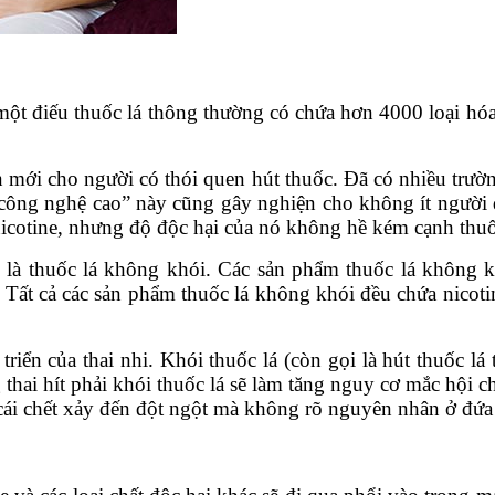
ột điếu thuốc lá thông thường có chứa hơn 4000 loại hóa 
n mới cho người có thói quen hút thuốc. Đã có nhiều trườn
á “công nghệ cao” này cũng gây nghiện cho không ít người
ó nicotine, nhưng độ độc hại của nó không hề kém cạnh thu
y là thuốc lá không khói. Các sản phẩm thuốc lá không 
. Tất cả các sản phẩm thuốc lá không khói đều chứa nicot
riển của thai nhi. Khói thuốc lá (còn gọi là hút thuốc lá
thai hít phải khói thuốc lá sẽ làm tăng nguy cơ mắc hội 
là cái chết xảy đến đột ngột mà không rõ nguyên nhân ở đứa