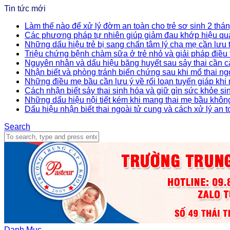
Tin tức mới
Làm thế nào để xử lý đờm an toàn cho trẻ sơ sinh 2 thán
Các phương pháp tự nhiên giúp giảm đau khớp hiệu qu
Những dấu hiệu trẻ bị sang chấn tâm lý cha mẹ cần lưu
Triệu chứng bệnh chàm sữa ở trẻ nhỏ và giải pháp điều t
Nguyên nhân và dấu hiệu băng huyết sau sảy thai cần c
Nhận biết và phòng tránh biến chứng sau khi mổ thai ng
Những điều mẹ bầu cần lưu ý về rối loạn tuyến giáp khi
Cách nhận biết sảy thai sinh hóa và giữ gìn sức khỏe si
Những dấu hiệu nội tiết kém khi mang thai mẹ bầu khôn
Dấu hiệu nhận biết thai ngoài tử cung và cách xử lý an 
Search
Danh Mục