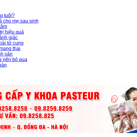
g tuổi?
ả cho mẹ sau sinh
 tâm
rị hiệu quả
ảnh giác
oài tử cung
 mang thai
nh sản
g nên bỏ qua
toàn