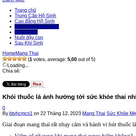
Trang chủ
Trung Cấp Hộ Sinh
Cao đẳng Hộ Sinh
Sức Khỏe Mẹ Và Bé
Mang Thai
Nuôi dậy con
Sau Khi Sinh
Home
Mang Thai
(
1
votes, average:
5,00
out of 5)
Loading...
Chia sẻ:
Khói thuốc lá ảnh hưởng tới sức khỏe thai nh
0
By
btvhcmcs1
on
22 Tháng 12, 2023
Mang Thai
Sức Khỏe Mẹ
Giai đoạn mang thai rất nhạy cảm và hành vi hút thuốc lá
Viêm cổ tử cung khi mang thai nguy hiểm không?