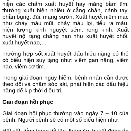
hiện các chấm xuất huyết hay mảng bầm tím;
thường xuất hiện nhiều ở cẳng chân, cánh tay,
phần bụng, đùi, mạng sườn. Xuất huyết niêm mạc
như chảy máu mũi, chảy máu lợi, tiểu ra máu,
hiện tượng kinh nguyệt sớm, rong kinh. Xuất
huyết nội tạng chẳng hạn như xuất huyết phổi,
xuất huyết não,…
Trường hợp sốt xuất huyết dấu hiệu nặng có thể
có biểu hiện suy tạng như: viêm gan nặng, viêm
não, viêm cơ tim.
Trong giai đoạn nguy hiểm, bệnh nhân cần được
theo dõi và chăm sóc sát, phát hiện các dấu hiệu
nặng để kịp thời điều trị.
Giai đoạn hồi phục
Giai đoạn hồi phục thường vào ngày 7 – 10 của
bệnh. Người bệnh sẽ có một số biểu hiện như:
Hết sốt, tổng trạng tốt lên, thèm ăn, huyết động ổn