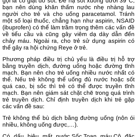
gọi là co giật do sốt. Để hạ sốt xuống dưới 39°C,
bạn nên dùng khăn thấm nước nhẹ nhàng lau
người cho trẻ và cho uống paracetamol. Tránh
một số loại thuốc, chẳng hạn như aspirin, NSAID
(ibuprofen) có thể làm trầm trọng thêm các vấn đề
về tiểu cầu và cũng gây viêm dạ dày dẫn đến
chảy máu. Ngoài ra, cho trẻ sử dụng aspirin có
thể gây ra hội chứng Reye ở trẻ.
Phương pháp điều trị chủ yếu là điều trị hỗ trợ
bằng truyền dịch, đường uống hoặc đường tĩnh
mạch. Bạn nên cho trẻ uống nhiều nước nhất có
thể. Nếu trẻ không thể uống đủ nước hoặc sốt
quá cao, bị sốc thì trẻ có thể được truyền tĩnh
mạch. Bạn nên giám sát chặt chẽ trong quá trình
trẻ truyền dịch. Chỉ định truyền dịch khi trẻ gặp
các vấn đề sau:
Trẻ không thể bù dịch bằng đường uống (nôn ói
nhiều, không uống được,…).
Có dấu hiệu mất nước.Sốc.Toan máu.Cô đặc