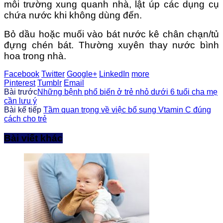
môi trường xung quanh nhà, lật úp các dụng cụ
chứa nước khi không dùng đến.
Bỏ dầu hoặc muối vào bát nước kê chân chạn/tủ
đựng chén bát. Thường xuyên thay nước bình
hoa trong nhà.
Facebook
Twitter
Google+
LinkedIn
more
Pinterest
Tumblr
Email
Bài trước
Những bệnh phổ biến ở trẻ nhỏ dưới 6 tuổi cha mẹ
cần lưu ý
Bài kế tiếp
Tầm quan trọng về việc bổ sung Vtamin C đúng
cách cho trẻ
Bài viết khác