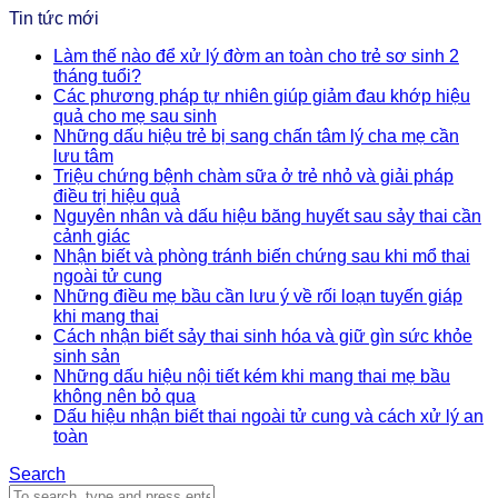
Tin tức mới
Làm thế nào để xử lý đờm an toàn cho trẻ sơ sinh 2
tháng tuổi?
Các phương pháp tự nhiên giúp giảm đau khớp hiệu
quả cho mẹ sau sinh
Những dấu hiệu trẻ bị sang chấn tâm lý cha mẹ cần
lưu tâm
Triệu chứng bệnh chàm sữa ở trẻ nhỏ và giải pháp
điều trị hiệu quả
Nguyên nhân và dấu hiệu băng huyết sau sảy thai cần
cảnh giác
Nhận biết và phòng tránh biến chứng sau khi mổ thai
ngoài tử cung
Những điều mẹ bầu cần lưu ý về rối loạn tuyến giáp
khi mang thai
Cách nhận biết sảy thai sinh hóa và giữ gìn sức khỏe
sinh sản
Những dấu hiệu nội tiết kém khi mang thai mẹ bầu
không nên bỏ qua
Dấu hiệu nhận biết thai ngoài tử cung và cách xử lý an
toàn
Search