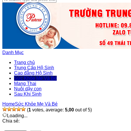
Danh Mục
Trang chủ
Trung Cấp Hộ Sinh
Cao đẳng Hộ Sinh
Sức Khỏe Mẹ Và Bé
Mang Thai
Nuôi dậy con
Sau Khi Sinh
Home
Sức Khỏe Mẹ Và Bé
(
1
votes, average:
5,00
out of 5)
Loading...
Chia sẻ: