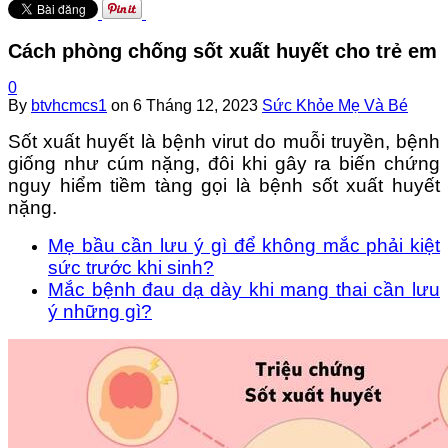
Cách phòng chống sốt xuất huyết cho trẻ em
0
By
btvhcmcs1
on
6 Tháng 12, 2023
Sức Khỏe Mẹ Và Bé
Sốt xuất huyết là bệnh virut do muỗi truyền, bệnh
giống như cúm nặng, đôi khi gây ra biến chứng
nguy hiểm tiềm tàng gọi là bệnh sốt xuất huyết
nặng.
Mẹ bầu cần lưu ý gì để không mắc phải kiệt
sức trước khi sinh?
Mắc bệnh đau dạ dày khi mang thai cần lưu
ý những gì?