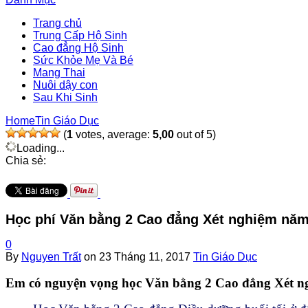
Trang chủ
Trung Cấp Hộ Sinh
Cao đẳng Hộ Sinh
Sức Khỏe Mẹ Và Bé
Mang Thai
Nuôi dậy con
Sau Khi Sinh
Home
Tin Giáo Dục
(
1
votes, average:
5,00
out of 5)
Loading...
Chia sẻ:
Học phí Văn bằng 2 Cao đẳng Xét nghiệm năm
0
By
Nguyen Trất
on
23 Tháng 11, 2017
Tin Giáo Dục
Em có nguyện vọng học Văn bằng 2 Cao đẳng Xét ngh