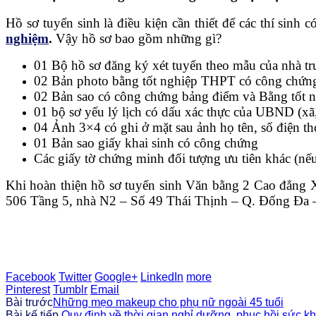
Hồ sơ tuyển sinh là điều kiện cần thiết để các thí sin
nghiệm
.
Vậy hồ sơ bao gồm những gì?
01 Bộ hồ sơ đăng ký xét tuyển theo mẫu của nhà t
02 Bản photo bằng tốt nghiệp THPT có công chứn
02 Bản sao có công chứng bảng điểm và Bằng tốt 
01 bộ sơ yếu lý lịch có dấu xác thực của UBND (xã,
04 Ảnh 3×4 có ghi ở mặt sau ảnh họ tên, số điện tho
01 Bản sao giấy khai sinh có công chứng
Các giấy tờ chứng minh đối tượng ưu tiên khác (nếu
Khi hoàn thiện hồ sơ tuyển sinh Văn bằng 2 Cao đẳng X
506 Tầng 5, nhà N2 – Số 49 Thái Thịnh – Q. Đống Đa –
Facebook
Twitter
Google+
LinkedIn
more
Pinterest
Tumblr
Email
Bài trước
Những mẹo makeup cho phụ nữ ngoài 45 tuổi
Bài kế tiếp
Quy định về thời gian nghỉ dưỡng, phục hồi sức kh