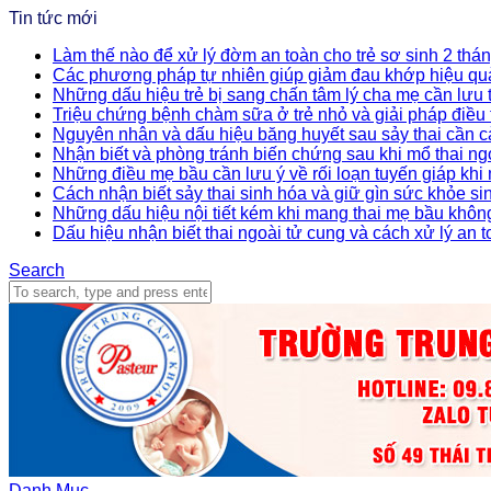
Tin tức mới
Làm thế nào để xử lý đờm an toàn cho trẻ sơ sinh 2 thán
Các phương pháp tự nhiên giúp giảm đau khớp hiệu qu
Những dấu hiệu trẻ bị sang chấn tâm lý cha mẹ cần lưu
Triệu chứng bệnh chàm sữa ở trẻ nhỏ và giải pháp điều t
Nguyên nhân và dấu hiệu băng huyết sau sảy thai cần c
Nhận biết và phòng tránh biến chứng sau khi mổ thai ng
Những điều mẹ bầu cần lưu ý về rối loạn tuyến giáp khi
Cách nhận biết sảy thai sinh hóa và giữ gìn sức khỏe si
Những dấu hiệu nội tiết kém khi mang thai mẹ bầu khôn
Dấu hiệu nhận biết thai ngoài tử cung và cách xử lý an 
Search
Danh Mục