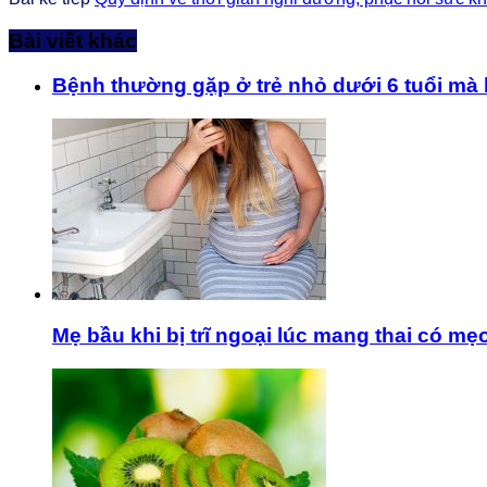
Bài viết khác
Bệnh thường gặp ở trẻ nhỏ dưới 6 tuổi mà 
Mẹ bầu khi bị trĩ ngoại lúc mang thai có m