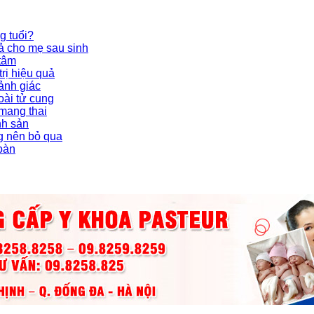
g tuổi?
ả cho mẹ sau sinh
 tâm
rị hiệu quả
ảnh giác
oài tử cung
 mang thai
nh sản
g nên bỏ qua
toàn