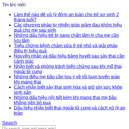
Tin tức mới
Làm thế nào để xử lý đờm an toàn cho trẻ sơ sinh 2
tháng tuổi?
Các phương pháp tự nhiên giúp giảm đau khớp hiệu
quả cho mẹ sau sinh
Những dấu hiệu trẻ bị sang chấn tâm lý cha mẹ cần
lưu tâm
Triệu chứng bệnh chàm sữa ở trẻ nhỏ và giải pháp
điều trị hiệu quả
Nguyên nhân và dấu hiệu băng huyết sau sảy thai cần
cảnh giác
Nhận biết và phòng tránh biến chứng sau khi mổ thai
ngoài tử cung
Những điều mẹ bầu cần lưu ý về rối loạn tuyến giáp
khi mang thai
Cách nhận biết sảy thai sinh hóa và giữ gìn sức khỏe
sinh sản
Những dấu hiệu nội tiết kém khi mang thai mẹ bầu
không nên bỏ qua
Dấu hiệu nhận biết thai ngoài tử cung và cách xử lý an
toàn
Search