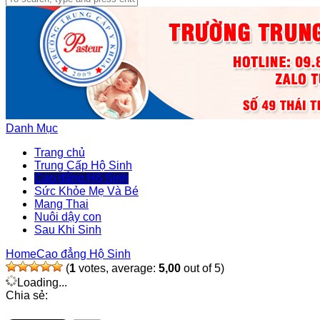
Danh Mục
Trang chủ
Trung Cấp Hộ Sinh
Cao đẳng Hộ Sinh
Sức Khỏe Mẹ Và Bé
Mang Thai
Nuôi dậy con
Sau Khi Sinh
Home
Cao đẳng Hộ Sinh
(
1
votes, average:
5,00
out of 5)
Loading...
Chia sẻ: