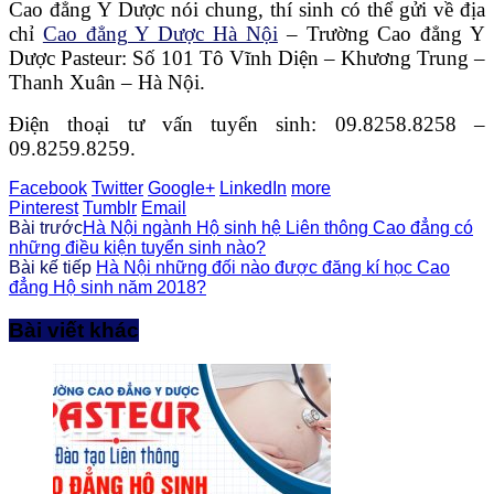
Cao đẳng Y Dược nói chung, thí sinh có thể gửi về địa
chỉ
Cao đẳng Y Dược Hà Nội
– Trường Cao đẳng Y
Dược Pasteur: Số 101 Tô Vĩnh Diện – Khương Trung –
Thanh Xuân – Hà Nội.
Điện thoại tư vấn tuyển sinh: 09.8258.8258 –
09.8259.8259.
Facebook
Twitter
Google+
LinkedIn
more
Pinterest
Tumblr
Email
Bài trước
Hà Nội ngành Hộ sinh hệ Liên thông Cao đẳng có
những điều kiện tuyển sinh nào?
Bài kế tiếp
Hà Nội những đối nào được đăng kí học Cao
đẳng Hộ sinh năm 2018?
Bài viết khác