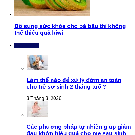
Bổ sung sức khỏe cho bà bầu thì không
thể thiếu quả kiwi
Bài mới nhất
Làm thế nào để xử lý đờm an toàn
cho trẻ sơ sinh 2 tháng tuổi?
3 Tháng 3, 2026
Các phương pháp tự nhiên giúp giảm
đau khớp hiệu quả cho mẹ sau sinh