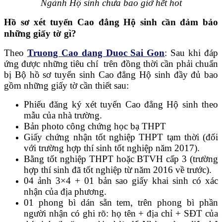
Ngành Hộ sinh chưa bao giờ hết hot
Hồ sơ xét tuyển Cao đẳng Hộ sinh cần đảm bảo
những giấy tờ gì?
Theo
Truong Cao dang Duoc Sai Gon
: Sau khi đáp
ứng được những tiêu chí trên đồng thời cần phải chuẩn
bị Bộ hồ sơ tuyển sinh Cao đẳng Hộ sinh đầy đủ bao
gồm những giấy tờ cần thiết sau:
Phiếu đăng ký xét tuyển Cao đẳng Hộ sinh theo
mẫu của nhà trường.
Bản photo công chứng học bạ THPT
Giấy chứng nhận tốt nghiệp THPT tạm thời (đối
với trường hợp thí sinh tốt nghiệp năm 2017).
Bằng tốt nghiệp THPT hoặc BTVH cấp 3 (trường
hợp thí sinh đã tốt nghiệp từ năm 2016 về trước).
04 ảnh 3×4 + 01 bản sao giấy khai sinh có xác
nhận của địa phương.
01 phong bì dán sẵn tem, trên phong bì phần
người nhận có ghi rõ: họ tên + địa chỉ + SĐT của