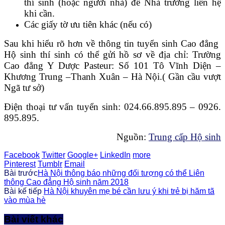
thí sinh (hoặc người nhà) để Nhà trường liên hệ
khi cần.
Các giấy tờ ưu tiên khác (nếu có)
Sau khi hiểu rõ hơn về thông tin tuyển sinh Cao đẳng
Hộ sinh thí sinh có thể gửi hồ sơ về địa chỉ: Trường
Cao đẳng Y Dược Pasteur: Số 101 Tô Vĩnh Diện –
Khương Trung –Thanh Xuân – Hà Nội.( Gần cầu vượt
Ngã tư sở)
Điện thoại tư vấn tuyển sinh: 024.66.895.895 – 0926.
895.895.
Nguồn:
Trung cấp Hộ sinh
Facebook
Twitter
Google+
LinkedIn
more
Pinterest
Tumblr
Email
Bài trước
Hà Nội thông báo những đối tượng có thể Liên
thông Cao đẳng Hộ sinh năm 2018
Bài kế tiếp
Hà Nội khuyên mẹ bé cần lưu ý khi trẻ bị hăm tã
vào mùa hè
Bài viết khác