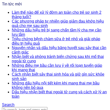
Tin tức mới
Làm thế nào để xử lý đờm an toàn cho trẻ sơ sinh 2
tháng tuổi?
Các phương pháp tự nhiên giúp giảm đau khớp hiệu
quả cho mẹ sau sinh
Những dấu hiệu trẻ bị sang chấn tâm lý cha mẹ cần
lưu tâm
Triệu chứng bệnh chàm sữa ở trẻ nhỏ và giải pháp
điều trị hiệu quả
Nguyên nhân và dấu hiệu băng huyết sau sảy thai cần
cảnh giác
Nhận biết và phòng tránh biến chứng sau khi mổ thai
ngoài tử cung
Những điều mẹ bầu cần lưu ý về rối loạn tuyến giáp
khi mang thai
Cách nhận biết sảy thai sinh hóa và giữ gìn sức khỏe
sinh sản
Những dấu hiệu nội tiết kém khi mang thai mẹ bầu
không nên bỏ qua
Dấu hiệu nhận biết thai ngoài tử cung và cách xử lý an
toàn
Search