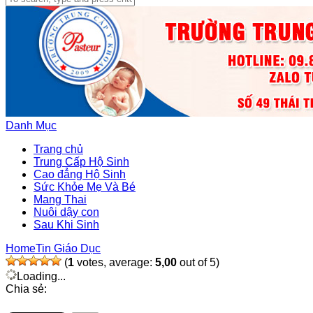
Danh Mục
Trang chủ
Trung Cấp Hộ Sinh
Cao đẳng Hộ Sinh
Sức Khỏe Mẹ Và Bé
Mang Thai
Nuôi dậy con
Sau Khi Sinh
Home
Tin Giáo Dục
(
1
votes, average:
5,00
out of 5)
Loading...
Chia sẻ: