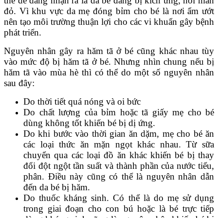
thể dễ dàng nhận ra là da bé đang bị kích ứng, nổi mẩn
đỏ. Vì khu vực da mẹ đóng bỉm cho bé là nơi ẩm ướt
nên tạo môi trường thuận lợi cho các vi khuẩn gây bệnh
phát triển.
Nguyên nhân gây ra hăm tã ở bé cũng khác nhau tùy
vào mức độ bị hăm tã ở bé. Nhưng nhìn chung nếu bị
hăm tã vào mùa hè thì có thể do một số nguyên nhân
sau đây:
Do thời tiết quá nóng và oi bức
Do chất lượng của bỉm hoặc tã giấy mẹ cho bé
dùng không tốt khiến bé bị dị ứng.
Do khi bước vào thời gian ăn dặm, mẹ cho bé ăn
các loại thức ăn mặn ngọt khác nhau. Từ sữa
chuyển qua các loại đồ ăn khác khiến bé bị thay
đổi đột ngột tần suất và thành phần của nước tiểu,
phân. Điều này cũng có thể là nguyên nhân dẫn
đến da bé bị hăm.
Do thuốc kháng sinh. Có thể là do mẹ sử dụng
trong giai đoạn cho con bú hoặc là bé trực tiếp