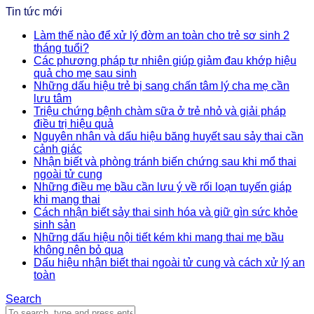
Tin tức mới
Làm thế nào để xử lý đờm an toàn cho trẻ sơ sinh 2
tháng tuổi?
Các phương pháp tự nhiên giúp giảm đau khớp hiệu
quả cho mẹ sau sinh
Những dấu hiệu trẻ bị sang chấn tâm lý cha mẹ cần
lưu tâm
Triệu chứng bệnh chàm sữa ở trẻ nhỏ và giải pháp
điều trị hiệu quả
Nguyên nhân và dấu hiệu băng huyết sau sảy thai cần
cảnh giác
Nhận biết và phòng tránh biến chứng sau khi mổ thai
ngoài tử cung
Những điều mẹ bầu cần lưu ý về rối loạn tuyến giáp
khi mang thai
Cách nhận biết sảy thai sinh hóa và giữ gìn sức khỏe
sinh sản
Những dấu hiệu nội tiết kém khi mang thai mẹ bầu
không nên bỏ qua
Dấu hiệu nhận biết thai ngoài tử cung và cách xử lý an
toàn
Search