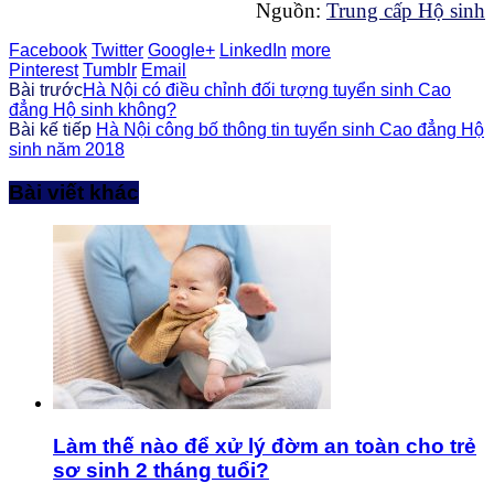
Nguồn:
Trung cấp Hộ sinh
Facebook
Twitter
Google+
LinkedIn
more
Pinterest
Tumblr
Email
Bài trước
Hà Nội có điều chỉnh đối tượng tuyển sinh Cao
đẳng Hộ sinh không?
Bài kế tiếp
Hà Nội công bố thông tin tuyển sinh Cao đẳng Hộ
sinh năm 2018
Bài viết khác
Làm thế nào để xử lý đờm an toàn cho trẻ
sơ sinh 2 tháng tuổi?