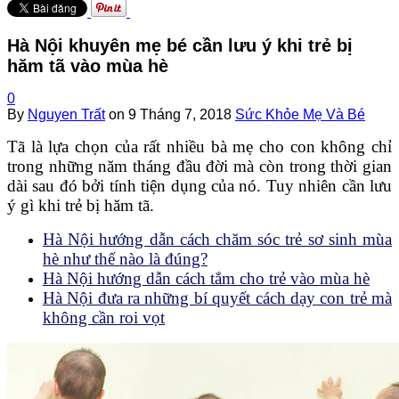
Hà Nội khuyên mẹ bé cần lưu ý khi trẻ bị
hăm tã vào mùa hè
0
By
Nguyen Trất
on
9 Tháng 7, 2018
Sức Khỏe Mẹ Và Bé
Tã là lựa chọn của rất nhiều bà mẹ cho con không chỉ
trong những năm tháng đầu đời mà còn trong thời gian
dài sau đó bởi tính tiện dụng của nó. Tuy nhiên cần lưu
ý gì khi trẻ bị hăm tã.
Hà Nội hướng dẫn cách chăm sóc trẻ sơ sinh mùa
hè như thế nào là đúng?
Hà Nội hướng dẫn cách tắm cho trẻ vào mùa hè
Hà Nội đưa ra những bí quyết cách dạy con trẻ mà
không cần roi vọt