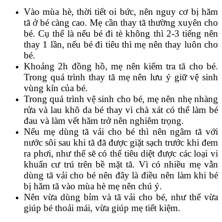
Vào mùa hè, thời tiết oi bức, nên nguy cơ bị hăm
tã ở bé càng cao. Mẹ cần thay tã thường xuyên cho
bé. Cụ thể là nếu bé đi tè không thì 2-3 tiếng nên
thay 1 lần, nếu bé đi tiêu thì mẹ nên thay luôn cho
bé.
Khoảng 2h đồng hồ, mẹ nên kiểm tra tã cho bé.
Trong quá trình thay tã mẹ nên lưu ý giữ vệ sinh
vùng kín của bé.
Trong quá trình vệ sinh cho bé, mẹ nên nhẹ nhàng
rửa và lau khô da bé thay vì chà xát có thể làm bé
đau và làm vết hăm trở nên nghiêm trọng.
Nếu mẹ dùng tã vải cho bé thì nên ngâm tã với
nước sôi sau khi tã đã được giặt sạch trước khi đem
ra phơi, như thế sẽ có thể tiêu diệt được các loại vi
khuẩn cư trú trên bề mặt tã. Vì có nhiều mẹ vẫn
dùng tã vải cho bé nên đây là điều nên làm khi bé
bị hăm tã vào mùa hè mẹ nên chú ý.
Nên vừa dùng bỉm và tã vải cho bé, như thế vừa
giúp bé thoải mái, vừa giúp mẹ tiết kiệm.