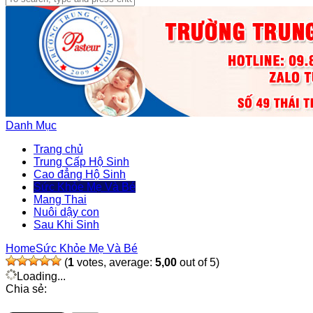
Danh Mục
Trang chủ
Trung Cấp Hộ Sinh
Cao đẳng Hộ Sinh
Sức Khỏe Mẹ Và Bé
Mang Thai
Nuôi dậy con
Sau Khi Sinh
Home
Sức Khỏe Mẹ Và Bé
(
1
votes, average:
5,00
out of 5)
Loading...
Chia sẻ: