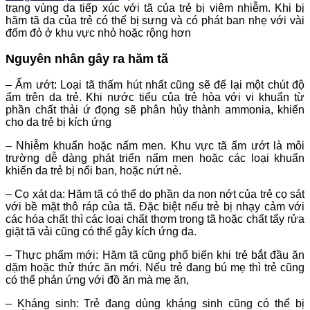
trạng vùng da tiếp xúc với tã của trẻ bị viêm nhiễm. Khi bị
hăm tã da của trẻ có thể bị sưng và có phát ban nhẹ với vài
đốm đỏ ở khu vực nhỏ hoặc rộng hơn
Nguyên nhân gây ra hăm tã
– Ẩm ướt: Loại tã thấm hút nhất cũng sẽ để lại một chút độ
ẩm trên da trẻ. Khi nước tiểu của trẻ hòa với vi khuẩn từ
phần chất thải ứ đọng sẽ phân hủy thành ammonia, khiến
cho da trẻ bị kích ứng
– Nhiễm khuẩn hoặc nấm men. Khu vực tã ẩm ướt là môi
trường dễ dàng phát triển nấm men hoặc các loại khuẩn
khiến da trẻ bị nổi ban, hoặc nứt nẻ.
– Cọ xát da: Hăm tã có thể do phần da non nớt của trẻ cọ sát
với bề mặt thô ráp của tã. Đặc biệt nếu trẻ bị nhạy cảm với
các hóa chất thì các loại chất thơm trong tã hoặc chất tẩy rửa
giặt tã vải cũng có thể gây kích ứng da.
– Thực phẩm mới: Hăm tã cũng phổ biến khi trẻ bắt đầu ăn
dặm hoặc thử thức ăn mới. Nếu trẻ đang bú mẹ thì trẻ cũng
có thể phản ứng với đồ ăn mà mẹ ăn,
– Kháng sinh: Trẻ đang dùng kháng sinh cũng có thể bị