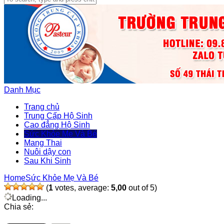
Danh Mục
Trang chủ
Trung Cấp Hộ Sinh
Cao đẳng Hộ Sinh
Sức Khỏe Mẹ Và Bé
Mang Thai
Nuôi dậy con
Sau Khi Sinh
Home
Sức Khỏe Mẹ Và Bé
(
1
votes, average:
5,00
out of 5)
Loading...
Chia sẻ: