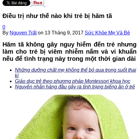
Điều trị như thế nào khi trẻ bị hăm tã
0
By
Nguyen Trất
on
13 Tháng 9, 2017
Sức Khỏe Mẹ Và Bé
Hăm tã không gây nguy hiểm đến trẻ nhưng
làm cho trẻ bị viêm nhiễm nấm và vi khuẩn
nếu để tình trạng này trong một thời gian dài
Những dưỡng chất mẹ không thể bỏ qua trong suốt thai
kì
Giáo dục trẻ theo phương pháp Montessori khoa học
Nguyên nhân hàng đầu gây ra tình trạng biếng ăn ở trẻ