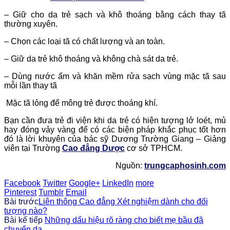
– Giữ cho da trẻ sạch và khô thoáng bằng cách thay tã
thường xuyên.
– Chọn các loại tã có chất lượng và an toàn.
– Giữ da trẻ khô thoáng và không chà sát da trẻ.
– Dùng nước ấm và khăn mềm rửa sạch vùng mặc tã sau
mỗi lần thay tã
Mặc tã lỏng để mông trẻ được thoáng khí.
Bạn cần đưa trẻ đi viện khi da trẻ có hiện tượng lở loét, mủ
hay đóng vảy vàng để có các biện pháp khắc phục tốt hơn
đó là lời khuyên của bác sỹ Dương Trường Giang – Giảng
viên tại Trường
Cao đẳng Dược
cơ sở TPHCM.
Nguồn:
trungcaphosinh.com
Facebook
Twitter
Google+
LinkedIn
more
Pinterest
Tumblr
Email
Bài trước
Liên thông Cao đẳng Xét nghiệm dành cho đối
tượng nào?
Bài kế tiếp
Những dấu hiệu rõ ràng cho biết mẹ bầu đã
chuyển dạ