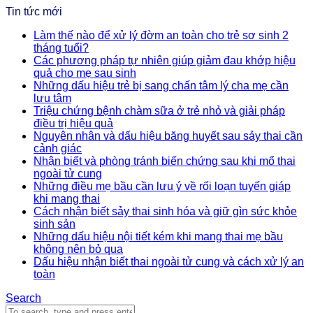
Tin tức mới
Làm thế nào để xử lý đờm an toàn cho trẻ sơ sinh 2
tháng tuổi?
Các phương pháp tự nhiên giúp giảm đau khớp hiệu
quả cho mẹ sau sinh
Những dấu hiệu trẻ bị sang chấn tâm lý cha mẹ cần
lưu tâm
Triệu chứng bệnh chàm sữa ở trẻ nhỏ và giải pháp
điều trị hiệu quả
Nguyên nhân và dấu hiệu băng huyết sau sảy thai cần
cảnh giác
Nhận biết và phòng tránh biến chứng sau khi mổ thai
ngoài tử cung
Những điều mẹ bầu cần lưu ý về rối loạn tuyến giáp
khi mang thai
Cách nhận biết sảy thai sinh hóa và giữ gìn sức khỏe
sinh sản
Những dấu hiệu nội tiết kém khi mang thai mẹ bầu
không nên bỏ qua
Dấu hiệu nhận biết thai ngoài tử cung và cách xử lý an
toàn
Search