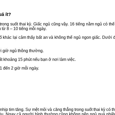
á ít?
rong suốt thai kỳ. Giấc ngủ cũng vậy. 16 tiếng nằm ngủ có th
 từ 8 – 10 tiếng mỗi ngày.
số khác lại cảm thấy bất an và không thể ngủ ngon giấc. Dưới 
i giờ ngủ thông thường.
t khoảng 15 phút nếu bạn ở nơi làm việc.
1 đến 2 giờ mỗi ngày.
nhịp tim tăng. Sự mệt mỏi và căng thẳng trong suốt thai kỳ có t
ều. Ngay cả người bình thường cũng không nên ngủ quá nhiều 