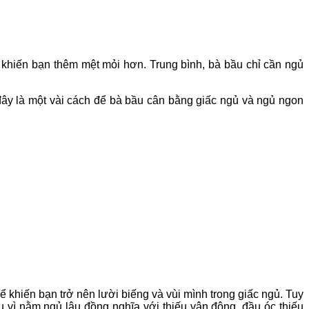
ể khiến bạn thêm mệt mỏi hơn. Trung bình, bà bầu chỉ cần ngủ
đây là một vài cách để bà bầu cân bằng giấc ngủ và ngủ ngon
hể khiến bạn trở nên lười biếng và vùi mình trong giấc ngủ. Tuy
vì nằm ngủ lâu đồng nghĩa với thiếu vận động, đầu óc thiếu