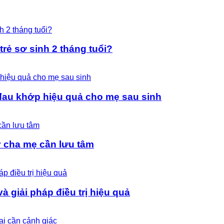
rẻ sơ sinh 2 tháng tuổi?
đau khớp hiệu quả cho mẹ sau sinh
ý cha mẹ cần lưu tâm
 giải pháp điều trị hiệu quả