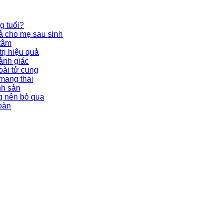
g tuổi?
ả cho mẹ sau sinh
 tâm
rị hiệu quả
ảnh giác
oài tử cung
 mang thai
nh sản
g nên bỏ qua
toàn