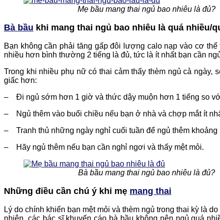
Mẹ bầu mang thai ngủ bao nhiêu là đủ?
Bà bầu
khi mang thai ngủ bao nhiêu là quá nhiều/qu
Bạn không cần phải tăng gấp đôi lượng calo nạp vào cơ thể t
nhiều hơn bình thường 2 tiếng là đủ, tức là ít nhất bạn cần ngủ
Trong khi nhiều phụ nữ có thai cảm thấy thèm ngủ cả ngày, 
giấc hơn:
– Đi ngủ sớm hơn 1 giờ và thức dậy muộn hơn 1 tiếng so vớ
– Ngủ thêm vào buổi chiều nếu bạn ở nhà và chợp mắt ít nhấ
– Tranh thủ những ngày nghỉ cuối tuần để ngủ thêm khoảng 
– Hãy ngủ thêm nếu bạn cần nghỉ ngơi và thấy mệt mỏi.
Bà bầu mang thai ngủ bao nhiêu là đủ?
Những điều cần chú ý khi mẹ
mang thai
Lý do chính khiến bạn mệt mỏi và thèm ngủ trong thai kỳ là do 
nhiên, các bác sĩ khuyến cáo bà bầu không nên ngủ quá nhi