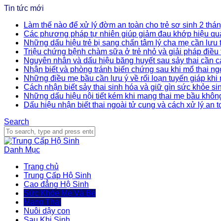
Tin tức mới
Làm thế nào để xử lý đờm an toàn cho trẻ sơ sinh 2 thán
Các phương pháp tự nhiên giúp giảm đau khớp hiệu qu
Những dấu hiệu trẻ bị sang chấn tâm lý cha mẹ cần lưu
Triệu chứng bệnh chàm sữa ở trẻ nhỏ và giải pháp điều t
Nguyên nhân và dấu hiệu băng huyết sau sảy thai cần c
Nhận biết và phòng tránh biến chứng sau khi mổ thai ng
Những điều mẹ bầu cần lưu ý về rối loạn tuyến giáp khi
Cách nhận biết sảy thai sinh hóa và giữ gìn sức khỏe si
Những dấu hiệu nội tiết kém khi mang thai mẹ bầu khôn
Dấu hiệu nhận biết thai ngoài tử cung và cách xử lý an 
Search
Danh Mục
Trang chủ
Trung Cấp Hộ Sinh
Cao đẳng Hộ Sinh
Sức Khỏe Mẹ Và Bé
Mang Thai
Nuôi dậy con
Sau Khi Sinh