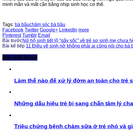
minh mẫn và mất cân bằng nhịp sinh học cơ thể.
Tags:
bà bầu
chăm sóc bà bầu
Facebook
Twitter
Google+
LinkedIn
more
Pinterest
Tumblr
Email
Bài trước
Nữ hộ sinh tiết lộ “gây sốc” về trẻ sơ sinh mẹ chưa h
Bài kế tiếp
11 Điều về sinh nở không phải ai cũng nói cho bà 
Bài viết khác
Làm thế nào để xử lý đờm an toàn cho trẻ s
Những dấu hiệu trẻ bị sang chấn tâm lý ch
Triệu chứng bệnh chàm sữa ở trẻ nhỏ và giả