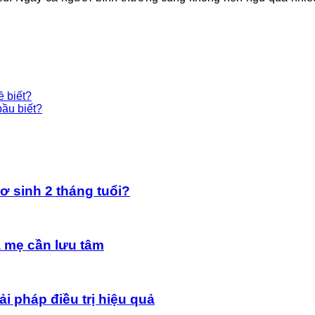
ề biết?
bầu biết?
ơ sinh 2 tháng tuổi?
a mẹ cần lưu tâm
i pháp điều trị hiệu quả