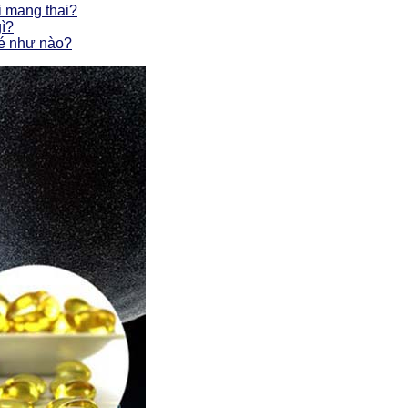
i mang thai?
gì?
bé như nào?