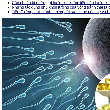
Cần chuẩn bị những gì trước khi khám tiền sản trước kh
Những tác dụng phụ khôn lường của vòng tránh thai là 
Tiểu đường thai kì ảnh hưởng tới sức khỏe của mẹ và 