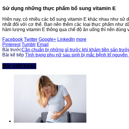
Sử dụng những thực phẩm bổ sung vitamin E
Hiện nay, có nhiều các bổ sung vitamin E khác nhau như sử d
nhất đối với cơ thể. Bạn nên thêm các loại thực phẩm như d
hàm lượng vitamin E thông qua chế độ ăn uống thì nên dùng v
Facebook
Twitter
Google+
LinkedIn
more
Pinterest
Tumblr
Email
Bài trước
Cần chuẩn bị những gì trước khi khám tiền sản trướ
Bài kế tiếp
Tình trạng phụ nữ sau sinh bị mắc bệnh trĩ nguyê
Bài viết khác