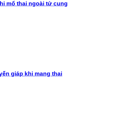
hi mổ thai ngoài tử cung
yến giáp khi mang thai