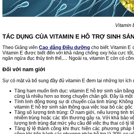
Vitamin 
TÁC DỤNG CỦA VITAMIN E HỖ TRỢ SINH SẢ
Theo Giảng viên
Cao đẳng Điều dưỡng
cho biết: Vitamin E 
Vitamin E được biết đến với khả năng chống oxy hóa cực tốt, t
ngăn ngừa đục thủy tinh thể,… Ngoài ra, vitamin E còn có công
Đối với nam giới
Sự có mặt và bổ sung đầy đủ vitamin E đem lại những lợi ích 
Tăng ham muốn tình dục: vitamin E hỗ trợ sinh sản bằng
cũng là nhiều hơn so trong chuyện chăn gối. Đây là một 
Tính linh động trong sự di chuyển của tinh trùng: Không
vitamin E hỗ trợ sinh sản thông qua việc loại bỏ các gốc
Tăng số lượng tinh trùng: Ở nam giới, nếu lượng tinh t
nhiễm trùng hoặc các tổn thương gây ra. Với khả bảo vệ 
lượng tinh trùng đạt mức yêu cầu để việc thụ thai có tỷ l
Tăng tỷ lệ thành công khi thực hiện các phương pháp h
công khi tiến hành các phương pháp hỗ trợ là 30% so v