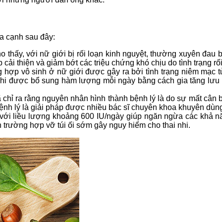
ía cạnh sau đây:
ho thấy, với nữ giới bị rối loạn kinh nguyệt, thường xuyên đau
p cải thiện và giảm bớt các triệu chứng khó chịu do tình trạng rố
g hợp vô sinh ở nữ giới được gây ra bởi tình trạng niêm mạc
sản khi được bổ sung hàm lượng mỗi ngày bằng cách gia tăng l
hỉ ra rằng nguyên nhân hình thành bệnh lý là do sự mất cân bằng 
 bệnh lý là giải pháp được nhiều bác sĩ chuyên khoa khuyên dùn
 với liều lượng khoảng 600 IU/ngày giúp ngăn ngừa các khả nă
nh trường hợp vỡ túi ối sớm gây nguy hiểm cho thai nhi.