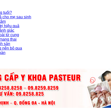
g tuổi?
ả cho mẹ sau sinh
 tâm
rị hiệu quả
ảnh giác
oài tử cung
 mang thai
nh sản
g nên bỏ qua
toàn