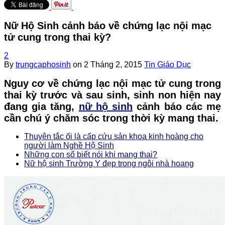
Nữ Hộ Sinh cảnh báo về chứng lạc nội mạc
tử cung trong thai kỳ?
2
By
trungcaphosinh
on
2 Tháng 2, 2015
Tin Giáo Dục
Nguy cơ về chứng lạc nội mạc tử cung trong
thai kỳ trước và sau sinh, sinh non hiện nay
đang gia tăng,
nữ hộ sinh
cảnh báo các mẹ
cần chú ý chăm sóc trong thời kỳ mang thai.
Thuyên tắc ối là cấp cứu sản khoa kinh hoàng cho
người làm Nghề Hộ Sinh
Những con số biết nói khi mang thai?
Nữ hộ sinh Trường Y đẹp trong ngôi nhà hoang