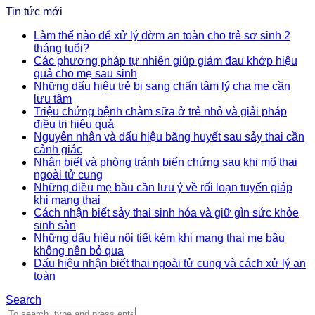
Tin tức mới
Làm thế nào để xử lý đờm an toàn cho trẻ sơ sinh 2
tháng tuổi?
Các phương pháp tự nhiên giúp giảm đau khớp hiệu
quả cho mẹ sau sinh
Những dấu hiệu trẻ bị sang chấn tâm lý cha mẹ cần
lưu tâm
Triệu chứng bệnh chàm sữa ở trẻ nhỏ và giải pháp
điều trị hiệu quả
Nguyên nhân và dấu hiệu băng huyết sau sảy thai cần
cảnh giác
Nhận biết và phòng tránh biến chứng sau khi mổ thai
ngoài tử cung
Những điều mẹ bầu cần lưu ý về rối loạn tuyến giáp
khi mang thai
Cách nhận biết sảy thai sinh hóa và giữ gìn sức khỏe
sinh sản
Những dấu hiệu nội tiết kém khi mang thai mẹ bầu
không nên bỏ qua
Dấu hiệu nhận biết thai ngoài tử cung và cách xử lý an
toàn
Search