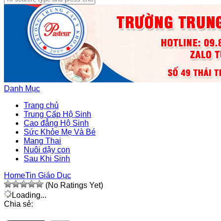
Danh Mục
Trang chủ
Trung Cấp Hộ Sinh
Cao đẳng Hộ Sinh
Sức Khỏe Mẹ Và Bé
Mang Thai
Nuôi dậy con
Sau Khi Sinh
Home
Tin Giáo Dục
(No Ratings Yet)
Loading...
Chia sẻ: