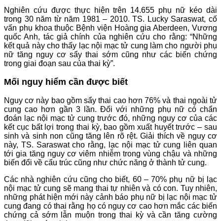
Nghiên cứu được thực hiện trên 14.655 phụ nữ kéo dài
trong 30 năm từ năm 1981 – 2010. TS. Lucky Saraswat, cố
vấn phụ khoa thuộc Bệnh viện Hoàng gia Aberdeen, Vương
quốc Anh, tác giả chính của nghiên cứu cho rằng: “Những
kết quả này cho thấy lạc nội mạc tử cung làm cho người phụ
nữ tăng nguy cơ sẩy thai sớm cũng như các biến chứng
trong giai đoạn sau của thai kỳ”.
Mối nguy hiểm cần được biết
Nguy cơ này bao gồm sẩy thai cao hơn 76% và thai ngoài tử
cung cao hơn gần 3 lần. Đối với những phụ nữ có chẩn
đoán lạc nội mạc tử cung trước đó, những nguy cơ của các
kết cục bất lợi trong thai kỳ, bao gồm xuất huyết trước – sau
sinh và sinh non cũng tăng lên rõ rệt. Giải thích về nguy cơ
này, TS. Saraswat cho rằng, lạc nội mạc tử cung liên quan
tới gia tăng nguy cơ viêm nhiễm trong vùng chậu và những
biến đổi về cấu trúc cũng như chức năng ở thành tử cung.
Các nhà nghiên cứu cũng cho biết, 60 – 70% phụ nữ bị lạc
nội mạc tử cung sẽ mang thai tự nhiên và có con. Tuy nhiên,
những phát hiện mới này cảnh báo phụ nữ bị lạc nội mạc tử
cung đang có thai rằng họ có nguy cơ cao hơn mắc các biến
chứng cả sớm lẫn muộn trong thai kỳ và cần tăng cường