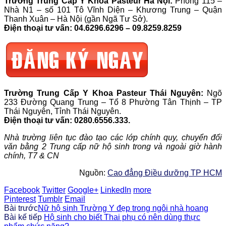
Trường Trung Cấp Y Khoa Pasteur Hà Nội:
Phòng 115 –
Nhà N1 – số 101 Tô Vĩnh Diện – Khương Trung – Quận
Thanh Xuân – Hà Nội (gần Ngã Tư Sở).
Điện thoại tư vấn: 04.6296.6296 – 09.8259.8259
Trường Trung Cấp Y Khoa Pasteur Thái Nguyên:
Ngõ
233 Đường Quang Trung – Tổ 8 Phường Tân Thịnh – TP
Thái Nguyên, Tỉnh Thái Nguyên.
Điện thoại tư vấn: 0280.6556.333.
Nhà trường liên tục đào tạo các lớp chính quy, chuyển đổi
văn bằng 2 Trung cấp nữ hộ sinh trong và ngoài giờ hành
chính, T7 & CN
Nguồn:
Cao đẳng Điều dưỡng TP HCM
Facebook
Twitter
Google+
LinkedIn
more
Pinterest
Tumblr
Email
Bài trước
Nữ hộ sinh Trường Y đẹp trong ngôi nhà hoang
Bài kế tiếp
Hộ sinh cho biết Thai phụ có nên dùng thực