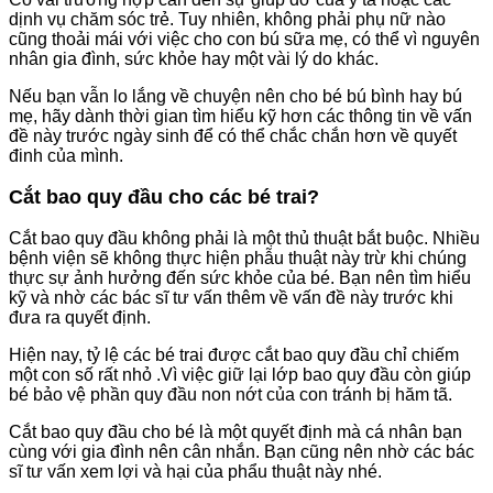
dịnh vụ chăm sóc trẻ. Tuy nhiên, không phải phụ nữ nào
cũng thoải mái với việc cho con bú sữa mẹ, có thể vì nguyên
nhân gia đình, sức khỏe hay một vài lý do khác.
Nếu bạn vẫn lo lắng về chuyện nên cho bé bú bình hay bú
mẹ, hãy dành thời gian tìm hiểu kỹ hơn các thông tin về vấn
đề này trước ngày sinh để có thể chắc chắn hơn về quyết
đinh của mình.
Cắt bao quy đầu cho các bé trai?
Cắt bao quy đầu không phải là một thủ thuật bắt buộc. Nhiều
bệnh viện sẽ không thực hiện phẫu thuật này trừ khi chúng
thực sự ảnh hưởng đến sức khỏe của bé. Bạn nên tìm hiểu
kỹ và nhờ các bác sĩ tư vấn thêm về vấn đề này trước khi
đưa ra quyết định.
Hiện nay, tỷ lệ các bé trai được cắt bao quy đầu chỉ chiếm
một con số rất nhỏ .Vì việc giữ lại lớp bao quy đầu còn giúp
bé bảo vệ phần quy đầu non nớt của con tránh bị hăm tã.
Cắt bao quy đầu cho bé là một quyết định mà cá nhân bạn
cùng với gia đình nên cân nhắn. Bạn cũng nên nhờ các bác
sĩ tư vấn xem lợi và hại của phẩu thuật này nhé.