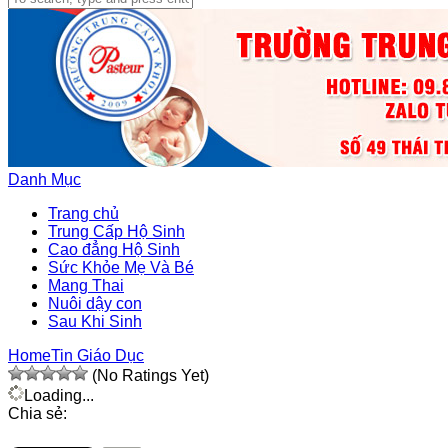
Danh Mục
Trang chủ
Trung Cấp Hộ Sinh
Cao đẳng Hộ Sinh
Sức Khỏe Mẹ Và Bé
Mang Thai
Nuôi dậy con
Sau Khi Sinh
Home
Tin Giáo Dục
(No Ratings Yet)
Loading...
Chia sẻ: