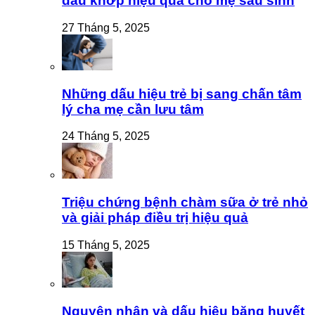
đau khớp hiệu quả cho mẹ sau sinh
27 Tháng 5, 2025
Những dấu hiệu trẻ bị sang chấn tâm
lý cha mẹ cần lưu tâm
24 Tháng 5, 2025
Triệu chứng bệnh chàm sữa ở trẻ nhỏ
và giải pháp điều trị hiệu quả
15 Tháng 5, 2025
Nguyên nhân và dấu hiệu băng huyết