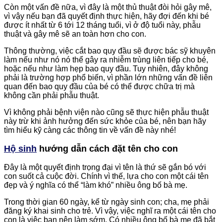
Còn một vấn đề nữa, vì đây là một thủ thuật đòi hỏi gây mê,
vì vậy nếu bạn đã quyết định thực hiện, hãy đợi đến khi bé
được ít nhất từ 6 tới 12 tháng tuổi, vì ở độ tuổi này, phẫu
thuật và gây mê sẽ an toàn hơn cho con.
Thông thường, việc cắt bao quy đầu sẽ được bác sỹ khuyên
làm nếu như nó nó thể gây ra nhiễm trùng liên tiếp cho bé,
hoặc nếu như làm hẹp bao quy đầu. Tuy nhiên, đây không
phải là trường hợp phổ biến, vì phần lớn những vấn đề liên
quan đến bao quy đầu của bé có thể được chữa trị mà
không cần phải phẫu thuật.
Vì không phải bệnh viện nào cũng sẽ thực hiện phẫu thuật
này trừ khi ảnh hưởng đến sức khỏe của bé, nên bạn hãy
tìm hiểu kỹ càng các thông tin về vấn đề này nhé!
Hộ sinh
hướng dẫn cách đặt tên cho con
Đây là một quyết định trọng đại vì tên là thứ sẽ gắn bó với
con suốt cả cuộc đời. Chính vì thế, lựa cho con một cái tên
đẹp và ý nghĩa có thể “làm khó” nhiều ông bố bà mẹ.
Trong thời gian 60 ngày, kể từ ngày sinh con; cha, mẹ phải
đăng ký khai sinh cho trẻ. Vì vậy, việc nghĩ ra một cái tên cho
con là việc bạn nên làm sớm. Có nhiều ông bố bà mẹ đã bắt