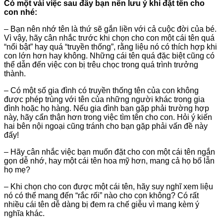
Có một vài việc sau đây bạn nên lưu ý khi đặt tên cho
con nhé:
– Bạn nên nhớ tên là thứ sẽ gắn liền với cả cuộc đời của bé.
Vì vậy, hãy cân nhắc trước khi chọn cho con một cái tên quá
“nổi bật” hay quá “truyền thống”, rằng liệu nó có thích hợp khi
con lớn hơn hay không. Những cái tên quá đặc biệt cũng có
thể dẫn đến việc con bị trêu chọc trong quá trình trưởng
thành.
– Có một số gia đình có truyền thống tên của con không
được phép trùng với tên của những người khác trong gia
đình hoặc họ hàng. Nếu gia đình bạn gặp phải trường hợp
này, hãy cẩn thận hơn trong việc tìm tên cho con. Hỏi ý kiến
hai bên nội ngoại cũng tránh cho bạn gặp phải vấn đề này
đấy!
– Hãy cân nhắc việc bạn muốn đặt cho con một cái tên ngắn
gọn dễ nhớ, hay một cái tên hoa mỹ hơn, mang cả họ bố lẫn
họ mẹ?
– Khi chọn cho con được một cái tên, hãy suy nghĩ xem liệu
nó có thể mang đến “rắc rối” nào cho con không? Có rất
nhiều cái tên dễ dàng bị đem ra chế giễu vì mang kèm ý
nghĩa khác.