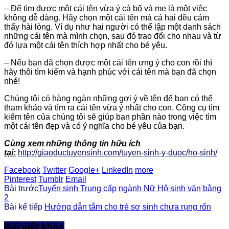
– Để tìm được một cái tên vừa ý cả bố và mẹ là một việc
không dễ dàng. Hãy chọn một cái tên mà cả hai đều cảm
thấy hài lòng. Ví dụ như hai người có thể lập một danh sách
những cái tên mà mình chọn, sau đó trao đổi cho nhau và từ
đó lựa một cái tên thích hợp nhất cho bé yêu.
– Nếu bạn đã chọn được một cái tên ưng ý cho con rồi thì
hãy thôi tìm kiếm và hạnh phúc với cái tên mà bạn đã chọn
nhé!
Chúng tôi có hàng ngàn những gợi ý về tên để bạn có thể
tham khảo và tìm ra cái tên vừa ý nhất cho con. Công cụ tìm
kiếm tên của chúng tôi sẽ giúp bạn phần nào trong việc tìm
một cái tên đẹp và có ý nghĩa cho bé yêu của bạn.
Cùng xem những thông tin hữu ích
tại:
http://giaoductuyensinh.com/tuyen-sinh-y-duoc/ho-sinh/
Facebook
Twitter
Google+
LinkedIn
more
Pinterest
Tumblr
Email
Bài trước
Tuyển sinh Trung cấp ngành Nữ Hộ sinh văn bằng
2
Bài kế tiếp
Hướng dẫn tắm cho trẻ sơ sinh chưa rụng rốn
Bài viết khác