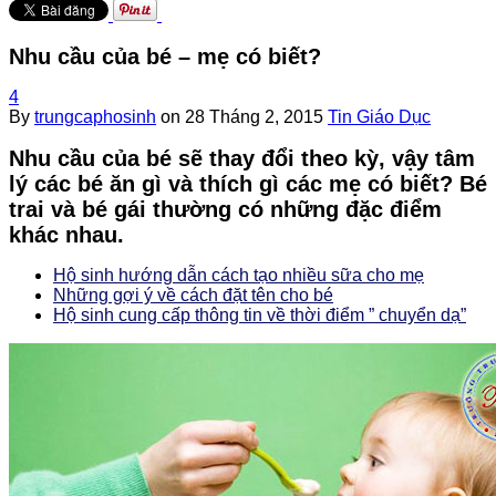
Nhu cầu của bé – mẹ có biết?
4
By
trungcaphosinh
on
28 Tháng 2, 2015
Tin Giáo Dục
Nhu cầu của bé sẽ thay đổi theo kỳ, vậy tâm
lý các bé ăn gì và thích gì các mẹ có biết? Bé
trai và bé gái thường có những đặc điểm
khác nhau.
Hộ sinh hướng dẫn cách tạo nhiều sữa cho mẹ
Những gợi ý về cách đặt tên cho bé
Hộ sinh cung cấp thông tin về thời điểm ” chuyển dạ”