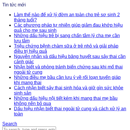
Tin tức mới
Làm thế nào để xử lý đờm an toàn cho trẻ sơ sinh 2
tháng tuổi?
Các phương pháp tự nhiên giúp giảm đau khớp hiệu
quả cho mẹ sau sinh
Những dấu hiệu trẻ bị sang chấn tâm lý cha mẹ cần
lưu tâm
Triệu chứng bệnh chàm sữa ở trẻ nhỏ và giải pháp
điều trị hiệu quả
Nguyên nhân và dấu hiệu băng huyết sau sảy thai cần
cảnh giác
Nhận biết và phòng tránh biến chứng sau khi mổ thai
ngoài tử cung
Những điều mẹ bầu cần lưu ý về rối loạn tuyến giáp
khi mang thai
Cách nhận biết sảy thai sinh hóa và giữ gìn sức khỏe
sinh sản
Những dấu hiệu nội tiết kém khi mang thai mẹ bầu
không nên bỏ qua
Dấu hiệu nhận biết thai ngoài tử cung và cách xử lý an
toàn
Search