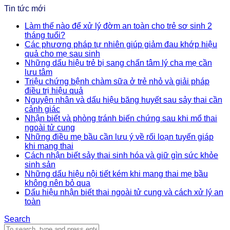
Tin tức mới
Làm thế nào để xử lý đờm an toàn cho trẻ sơ sinh 2
tháng tuổi?
Các phương pháp tự nhiên giúp giảm đau khớp hiệu
quả cho mẹ sau sinh
Những dấu hiệu trẻ bị sang chấn tâm lý cha mẹ cần
lưu tâm
Triệu chứng bệnh chàm sữa ở trẻ nhỏ và giải pháp
điều trị hiệu quả
Nguyên nhân và dấu hiệu băng huyết sau sảy thai cần
cảnh giác
Nhận biết và phòng tránh biến chứng sau khi mổ thai
ngoài tử cung
Những điều mẹ bầu cần lưu ý về rối loạn tuyến giáp
khi mang thai
Cách nhận biết sảy thai sinh hóa và giữ gìn sức khỏe
sinh sản
Những dấu hiệu nội tiết kém khi mang thai mẹ bầu
không nên bỏ qua
Dấu hiệu nhận biết thai ngoài tử cung và cách xử lý an
toàn
Search