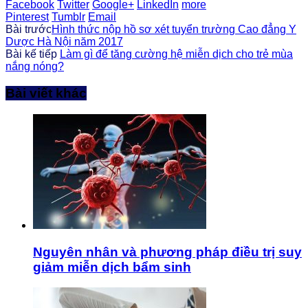
Facebook
Twitter
Google+
LinkedIn
more
Pinterest
Tumblr
Email
Bài trước
Hình thức nộp hồ sơ xét tuyển trường Cao đẳng Y
Dược Hà Nội năm 2017
Bài kế tiếp
Làm gì để tăng cường hệ miễn dịch cho trẻ mùa
nắng nóng?
Bài viết khác
Nguyên nhân và phương pháp điều trị suy
giảm miễn dịch bẩm sinh