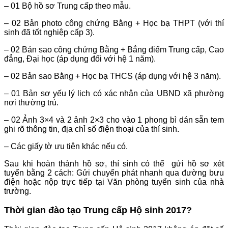
– 01 Bộ hồ sơ Trung cấp theo mẫu.
– 02 Bản photo công chứng Bằng + Học bạ THPT (với thí
sinh đã tốt nghiệp cấp 3).
– 02 Bản sao công chứng Bằng + Bẳng điểm Trung cấp, Cao
đẳng, Đại học (áp dụng đối với hệ 1 năm).
– 02 Bản sao Bằng + Học bạ THCS (áp dụng với hệ 3 năm).
– 01 Bản sơ yếu lý lịch có xác nhận của UBND xã phường
nơi thường trú.
– 02 Ảnh 3×4 và 2 ảnh 2×3 cho vào 1 phong bì dán sẵn tem
ghi rõ thông tin, địa chỉ số điện thoại của thí sinh.
– Các giấy tờ ưu tiên khác nếu có.
Sau khi hoàn thành hồ sơ, thí sinh có thể gửi hồ sơ xét
tuyển bằng 2 cách: Gửi chuyển phát nhanh qua đường bưu
điện hoặc nộp trực tiếp tại Văn phòng tuyển sinh của nhà
trường.
Thời gian đào tạo Trung cấp Hộ sinh 2017?