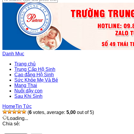
Danh Mục
Trang chủ
Trung Cấp Hộ Sinh
Cao đẳng Hộ Sinh
Sức Khỏe Mẹ Và Bé
Mang Thai
Nuôi dậy con
Sau Khi Sinh
Home
Tin Tức
(
6
votes, average:
5,00
out of 5)
Loading...
Chia sẻ: