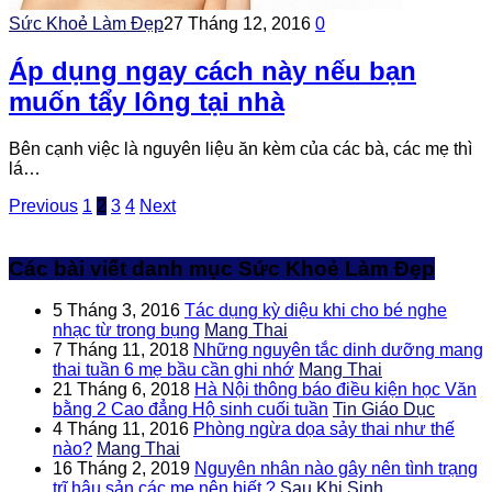
Sức Khoẻ Làm Đẹp
27 Tháng 12, 2016
0
Áp dụng ngay cách này nếu bạn
muốn tẩy lông tại nhà
Bên cạnh việc là nguyên liệu ăn kèm của các bà, các mẹ thì
lá…
Previous
1
2
3
4
Next
Các bài viết danh mục Sức Khoẻ Làm Đẹp
5 Tháng 3, 2016
Tác dụng kỳ diệu khi cho bé nghe
nhạc từ trong bụng
Mang Thai
7 Tháng 11, 2018
Những nguyên tắc dinh dưỡng mang
thai tuần 6 mẹ bầu cần ghi nhớ
Mang Thai
21 Tháng 6, 2018
Hà Nội thông báo điều kiện học Văn
bằng 2 Cao đẳng Hộ sinh cuối tuần
Tin Giáo Dục
4 Tháng 11, 2016
Phòng ngừa dọa sảy thai như thế
nào?
Mang Thai
16 Tháng 2, 2019
Nguyên nhân nào gây nên tình trạng
trĩ hậu sản các mẹ nên biết ?
Sau Khi Sinh