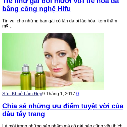
Trẻ như gái đôi mươi với trẻ hóa da
bằng công nghệ Hifu
Tin vui cho những bạn gái có làn da bị lão hóa, kém thẩm
mỹ…
Sức Khoẻ Làm Đẹp
9 Tháng 1, 2017
0
Chia sẻ những ưu điểm tuyệt vời của
dầu tẩy trang
Là một trong những sản phẩm mà cô gái nào cũng yêu thích,