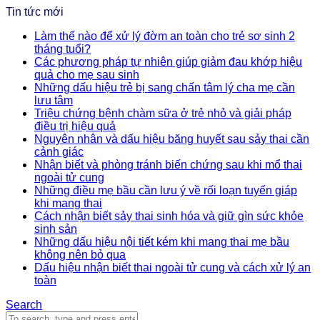
Tin tức mới
Làm thế nào để xử lý đờm an toàn cho trẻ sơ sinh 2
tháng tuổi?
Các phương pháp tự nhiên giúp giảm đau khớp hiệu
quả cho mẹ sau sinh
Những dấu hiệu trẻ bị sang chấn tâm lý cha mẹ cần
lưu tâm
Triệu chứng bệnh chàm sữa ở trẻ nhỏ và giải pháp
điều trị hiệu quả
Nguyên nhân và dấu hiệu băng huyết sau sảy thai cần
cảnh giác
Nhận biết và phòng tránh biến chứng sau khi mổ thai
ngoài tử cung
Những điều mẹ bầu cần lưu ý về rối loạn tuyến giáp
khi mang thai
Cách nhận biết sảy thai sinh hóa và giữ gìn sức khỏe
sinh sản
Những dấu hiệu nội tiết kém khi mang thai mẹ bầu
không nên bỏ qua
Dấu hiệu nhận biết thai ngoài tử cung và cách xử lý an
toàn
Search