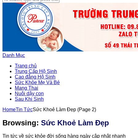
Danh Mục
Trang chủ
Trung Cấp Hộ Sinh
Cao đẳng Hộ Sinh
Sức Khỏe Mẹ Và Bé
Mang Thai
Nuôi dậy con
Sau Khi Sinh
Home
Tin Tức
Sức Khoẻ Làm Đẹp
(Page 2)
Browsing:
Sức Khoẻ Làm Đẹp
Tin tức về sức khỏe đời sống hàng ngày cập nhật nhanh