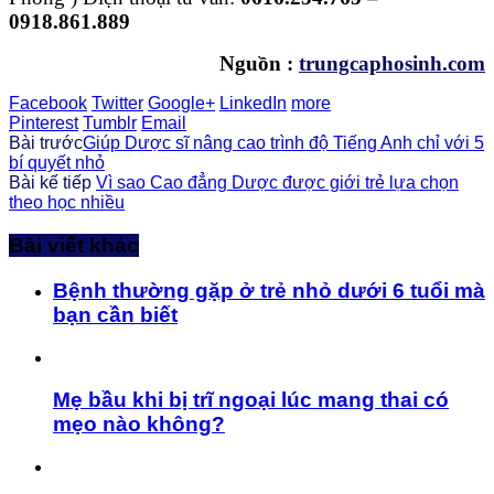
0918.861.889
Nguồn :
trungcaphosinh.com
Facebook
Twitter
Google+
LinkedIn
more
Pinterest
Tumblr
Email
Bài trước
Giúp Dược sĩ nâng cao trình độ Tiếng Anh chỉ với 5
bí quyết nhỏ
Bài kế tiếp
Vì sao Cao đẳng Dược được giới trẻ lựa chọn
theo học nhiều
Bài viết khác
Bệnh thường gặp ở trẻ nhỏ dưới 6 tuổi mà
bạn cần biết
Mẹ bầu khi bị trĩ ngoại lúc mang thai có
mẹo nào không?