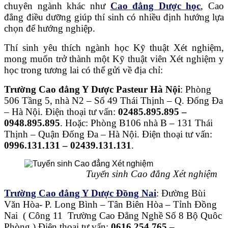
chuyên ngành khác như
Cao đẳng Dược học
, Cao
đẳng điều dưỡng giúp thí sinh có nhiều định hướng lựa
chọn để hướng nghiệp.
Thí sinh yêu thích ngành học Kỹ thuật Xét nghiệm,
mong muốn trở thành một Kỹ thuật viên Xét nghiệm y
học trong tương lai có thể gửi về địa chỉ:
Trường Cao đẳng Y Dược Pasteur Hà Nội
: Phòng
506 Tầng 5, nhà N2 – Số 49 Thái Thịnh – Q. Đống Đa
– Hà Nội. Điện thoại tư vấn:
02485.895.895 –
0948.895.895
. Hoặc: Phòng B106 nhà B – 131 Thái
Thịnh – Quận Đống Đa – Hà Nội. Điện thoại tư vấn:
0996.131.131 – 02439.131.131
.
Tuyển sinh Cao đẳng Xét nghiệm
Trường Cao đẳng Y Dược Đồng Nai
: Đường Bùi
Văn Hòa- P. Long Bình – Tân Biên Hòa – Tỉnh Đồng
Nai ( Công 11 Trường Cao Đẳng Nghề Số 8 Bộ Quôc
Phòng ) Điện thoại tư vấn:
0616.254.765 –