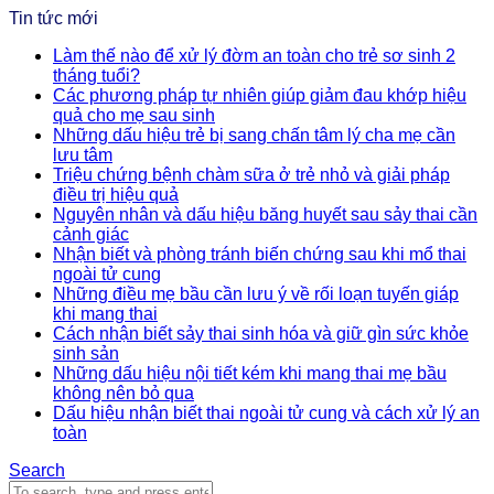
Tin tức mới
Làm thế nào để xử lý đờm an toàn cho trẻ sơ sinh 2
tháng tuổi?
Các phương pháp tự nhiên giúp giảm đau khớp hiệu
quả cho mẹ sau sinh
Những dấu hiệu trẻ bị sang chấn tâm lý cha mẹ cần
lưu tâm
Triệu chứng bệnh chàm sữa ở trẻ nhỏ và giải pháp
điều trị hiệu quả
Nguyên nhân và dấu hiệu băng huyết sau sảy thai cần
cảnh giác
Nhận biết và phòng tránh biến chứng sau khi mổ thai
ngoài tử cung
Những điều mẹ bầu cần lưu ý về rối loạn tuyến giáp
khi mang thai
Cách nhận biết sảy thai sinh hóa và giữ gìn sức khỏe
sinh sản
Những dấu hiệu nội tiết kém khi mang thai mẹ bầu
không nên bỏ qua
Dấu hiệu nhận biết thai ngoài tử cung và cách xử lý an
toàn
Search