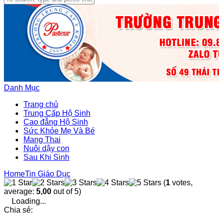
Danh Mục
Trang chủ
Trung Cấp Hộ Sinh
Cao đẳng Hộ Sinh
Sức Khỏe Mẹ Và Bé
Mang Thai
Nuôi dậy con
Sau Khi Sinh
Home
Tin Giáo Dục
(
1
votes,
average:
5,00
out of 5)
Loading...
Chia sẻ: