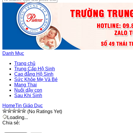
Danh Mục
Trang chủ
Trung Cấp Hộ Sinh
Cao đẳng Hộ Sinh
Sức Khỏe Mẹ Và Bé
Mang Thai
Nuôi dậy con
Sau Khi Sinh
Home
Tin Giáo Dục
(No Ratings Yet)
Loading...
Chia sẻ: