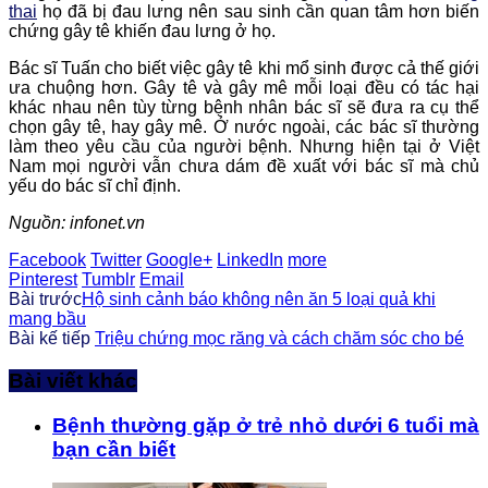
thai
họ đã bị đau lưng nên sau sinh cần quan tâm hơn biến
chứng gây tê khiến đau lưng ở họ.
Bác sĩ Tuấn cho biết việc gây tê khi mổ sinh được cả thế giới
ưa chuộng hơn. Gây tê và gây mê mỗi loại đều có tác hại
khác nhau nên tùy từng bệnh nhân bác sĩ sẽ đưa ra cụ thể
chọn gây tê, hay gây mê. Ở nước ngoài, các bác sĩ thường
làm theo yêu cầu của người bệnh. Nhưng hiện tại ở Việt
Nam mọi người vẫn chưa dám đề xuất với bác sĩ mà chủ
yếu do bác sĩ chỉ định.
Nguồn: infonet.vn
Facebook
Twitter
Google+
LinkedIn
more
Pinterest
Tumblr
Email
Bài trước
Hộ sinh cảnh báo không nên ăn 5 loại quả khi
mang bầu
Bài kế tiếp
Triệu chứng mọc răng và cách chăm sóc cho bé
Bài viết khác
Bệnh thường gặp ở trẻ nhỏ dưới 6 tuổi mà
bạn cần biết