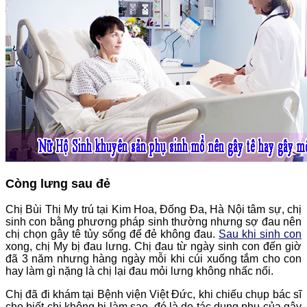
Còng lưng sau đẻ
Chị Bùi Thị My trú tại Kim Hoa, Đống Đa, Hà Nội tâm sự, chị
sinh con bằng phương pháp sinh thường nhưng sợ đau nên
chị chọn gây tê tủy sống để đẻ không đau.
Sau khi sinh con
xong, chị My bị đau lưng. Chị đau từ ngày sinh con đến giờ
đã 3 năm nhưng hàng ngày mỗi khi cúi xuống tắm cho con
hay làm gì nặng là chị lại đau mỏi lưng không nhấc nổi.
Chị đã đi khám tại Bệnh viện Việt Đức, khi chiếu chụp bác sĩ
cho biết chị không bị làm sao, đó là do tác dụng phụ của gây