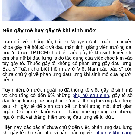
Nên gây mê hay gây tê khi sinh mổ?
Trao đổi với chúng tôi, bác sĩ Nguyễn Anh Tuấn – chuyên
khoa gây mê hồi sức và đau mãn tính, giảng viên trường đại
học Y dược TP.HCM cho biết, việc gây tê khi sinh khiến chị
em phụ nữ bị đau lưng là do tác dụng của việc chọc kim vào
tủy gây tê. Thuốc gây tê không có phản ứng gây đau lưng.
Bác sĩ Tuấn cho biết hiện nay ở Việt Nam các bác sĩ còn
chưa chú ý gì về phản ứng đau lưng khi sinh mổ của người
bệnh.
Tuy nhiên, ở nước ngoài họ đã thống kê việc gây tê sinh mổ
và cho rằng có đến 6% những
phụ nữ sau sinh
, gây tê sẽ
đau lưng không thể hồi phục. Còn lại thông thường đau lưng
sau khi gây tê để sinh con sẽ tự khỏi trong một thời gian
ngắn. Có người khỏi sau 1 tháng nhưng cũng có những
người mất vài tháng, hiện tượng đau lưng sẽ tự dứt.
Hiện nay, các bác sĩ chưa chú ý đến việc phản ứng đau lưng
khi gây tê cho sản phụ vì bản thân người
phụ nữ khi mang