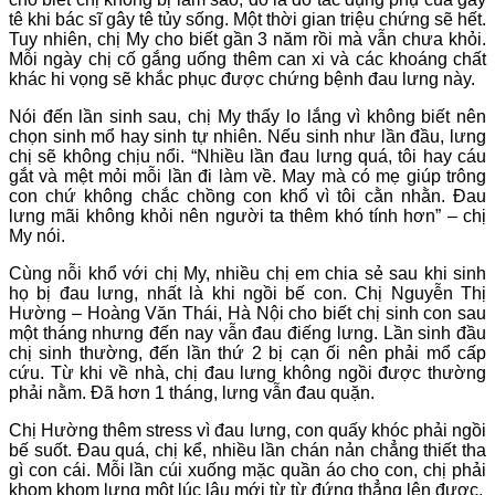
tê khi bác sĩ gây tê tủy sống. Một thời gian triệu chứng sẽ hết.
Tuy nhiên, chị My cho biết gần 3 năm rồi mà vẫn chưa khỏi.
Mỗi ngày chị cố gắng uống thêm can xi và các khoáng chất
khác hi vọng sẽ khắc phục được chứng bệnh đau lưng này.
Nói đến lần sinh sau, chị My thấy lo lắng vì không biết nên
chọn sinh mổ hay sinh tự nhiên. Nếu sinh như lần đầu, lưng
chị sẽ không chịu nổi. “Nhiều lần đau lưng quá, tôi hay cáu
gắt và mệt mỏi mỗi lần đi làm về. May mà có mẹ giúp trông
con chứ không chắc chồng con khổ vì tôi cằn nhằn. Đau
lưng mãi không khỏi nên người ta thêm khó tính hơn” – chị
My nói.
Cùng nỗi khổ với chị My, nhiều chị em chia sẻ sau khi sinh
họ bị đau lưng, nhất là khi ngồi bế con. Chị Nguyễn Thị
Hường – Hoàng Văn Thái, Hà Nội cho biết chị sinh con sau
một tháng nhưng đến nay vẫn đau điếng lưng. Lần sinh đầu
chị sinh thường, đến lần thứ 2 bị cạn ối nên phải mổ cấp
cứu. Từ khi về nhà, chị đau lưng không ngồi được thường
phải nằm. Đã hơn 1 tháng, lưng vẫn đau quặn.
Chị Hường thêm stress vì đau lưng, con quấy khóc phải ngồi
bế suốt. Đau quá, chị kể, nhiều lần chán nản chẳng thiết tha
gì con cái. Mỗi lần cúi xuống mặc quần áo cho con, chị phải
khom khom lưng một lúc lâu mới từ từ đứng thẳng lên được.