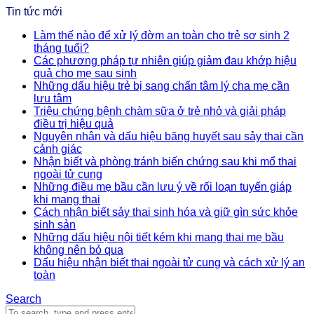
Tin tức mới
Làm thế nào để xử lý đờm an toàn cho trẻ sơ sinh 2
tháng tuổi?
Các phương pháp tự nhiên giúp giảm đau khớp hiệu
quả cho mẹ sau sinh
Những dấu hiệu trẻ bị sang chấn tâm lý cha mẹ cần
lưu tâm
Triệu chứng bệnh chàm sữa ở trẻ nhỏ và giải pháp
điều trị hiệu quả
Nguyên nhân và dấu hiệu băng huyết sau sảy thai cần
cảnh giác
Nhận biết và phòng tránh biến chứng sau khi mổ thai
ngoài tử cung
Những điều mẹ bầu cần lưu ý về rối loạn tuyến giáp
khi mang thai
Cách nhận biết sảy thai sinh hóa và giữ gìn sức khỏe
sinh sản
Những dấu hiệu nội tiết kém khi mang thai mẹ bầu
không nên bỏ qua
Dấu hiệu nhận biết thai ngoài tử cung và cách xử lý an
toàn
Search