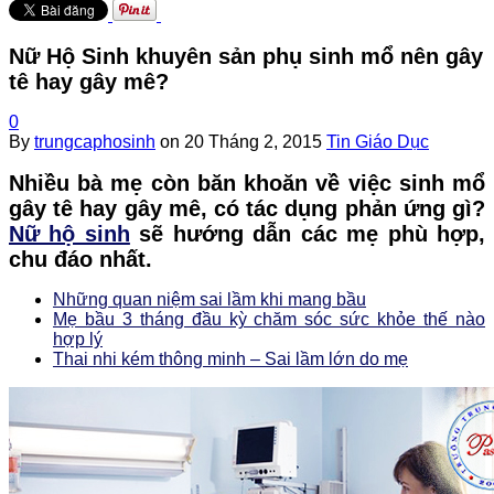
Nữ Hộ Sinh khuyên sản phụ sinh mổ nên gây
tê hay gây mê?
0
By
trungcaphosinh
on
20 Tháng 2, 2015
Tin Giáo Dục
Nhiều bà mẹ còn băn khoăn về việc sinh mổ
gây tê hay gây mê, có tác dụng phản ứng gì?
Nữ hộ sinh
sẽ hướng dẫn các mẹ phù hợp,
chu đáo nhất.
Những quan niệm sai lầm khi mang bầu
Mẹ bầu 3 tháng đầu kỳ chăm sóc sức khỏe thế nào
hợp lý
Thai nhi kém thông minh – Sai lầm lớn do mẹ