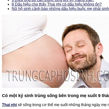
8 Dấu hiệu cho thấy Thai nhi có dấu hiệu không ổn?
Nữ hộ sinh cảnh báo những dấu hiệu buộc mẹ phải sin
Có một ký sinh trùng sống bên trong mẹ suốt 9 th
Thai nhi
sẽ sống trong cơ thể mẹ suốt những tháng ngày mẹ ma