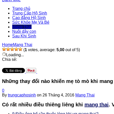
Trang chủ
Trung Cấp Hộ Sinh
Cao đẳng Hộ Sinh
Sức Khỏe Mẹ Và Bé
Mang Thai
Nuôi dậy con
Sau Khi Sinh
Home
Mang Thai
(
1
votes, average:
5,00
out of 5)
Loading...
Chia sẻ:
Những thay đổi nào khiến mẹ tò mò khi mang
0
By
trungcaphosinh
on
26 Tháng 4, 2016
Mang Thai
Có rất nhiều điều thiêng liêng khi
mang thai
. 
9 Điều ông bố cần thuộc lòng khi vợ mang thai?