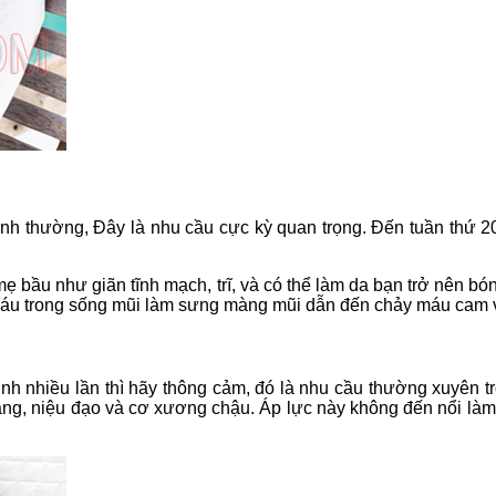
ình thường, Đây là nhu cầu cực kỳ quan trọng. Đến tuần thứ 20
ẹ bầu như giãn tĩnh mạch, trĩ, và có thể làm da bạn trở nên 
 máu trong sống mũi làm sưng màng mũi dẫn đến chảy máu cam 
nh nhiều lần thì hãy thông cảm, đó là nhu cầu thường xuyên 
g, niệu đạo và cơ xương chậu. Áp lực này không đến nổi làm c