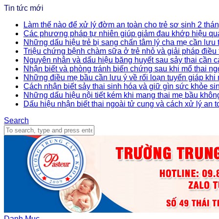
Tin tức mới
Làm thế nào để xử lý đờm an toàn cho trẻ sơ sinh 2 thán
Các phương pháp tự nhiên giúp giảm đau khớp hiệu qu
Những dấu hiệu trẻ bị sang chấn tâm lý cha mẹ cần lưu
Triệu chứng bệnh chàm sữa ở trẻ nhỏ và giải pháp điều t
Nguyên nhân và dấu hiệu băng huyết sau sảy thai cần c
Nhận biết và phòng tránh biến chứng sau khi mổ thai ng
Những điều mẹ bầu cần lưu ý về rối loạn tuyến giáp khi
Cách nhận biết sảy thai sinh hóa và giữ gìn sức khỏe si
Những dấu hiệu nội tiết kém khi mang thai mẹ bầu khôn
Dấu hiệu nhận biết thai ngoài tử cung và cách xử lý an 
Search
Danh Mục