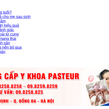
g tuổi?
ả cho mẹ sau sinh
 tâm
rị hiệu quả
ảnh giác
oài tử cung
 mang thai
nh sản
g nên bỏ qua
toàn