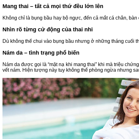
Mang thai – tất cả mọi thứ đều lớn lên
Không chỉ là bụng bầu hay bộ ngực, đến cả mắt cá chân, bàn c
Nhìn rõ từng cử động của thai nhi
Dù không thể chui vào bụng bầu nhưng ở những tháng cuối tha
Nám da – tình trạng phổ biến
Nám da được gọi là “mặt nạ khi mang thai” khi mà triệu chứn
vết nám. Hiện tượng này tuy không thể phòng ngừa nhưng sau