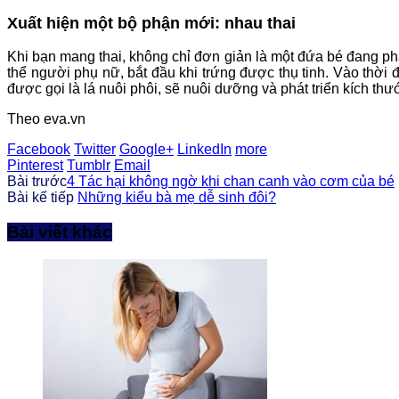
Xuất hiện một bộ phận mới: nhau thai
Khi bạn mang thai, không chỉ đơn giản là một đứa bé đang phá
thể người phụ nữ, bắt đầu khi trứng được thụ tinh. Vào thời 
được gọi là lá nuôi phôi, sẽ nuôi dưỡng và phát triển kích th
Theo eva.vn
Facebook
Twitter
Google+
LinkedIn
more
Pinterest
Tumblr
Email
Bài trước
4 Tác hại không ngờ khi chan canh vào cơm của bé
Bài kế tiếp
Những kiểu bà mẹ dễ sinh đôi?
Bài viết khác