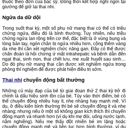
thuốc theo đơn của bác sỹ. Đồng thời kết hợp nghỉ ngơi tại
giường để giữ lại thai nhi.
Ngứa da dữ dội
Trong suốt thai kỳ, một số phụ nữ mang thai có thể có triệu
chứng ngứa, điều đó là bình thường. Tuy nhiên, nếu triệu
chứng ngứa lan rộng trên cơ thể, đặc biệt là ở vùng bụng và
lòng bàn tay, ngón chân bị ngứa nhiều hơn, cộng thêm vàng
da nhẹ thì cần xét nghiệm chức năng gan. Đây có thể được
chẩn đoán là hội chứng ứ mật intrahepatic và bệnh dẫn đến
ngạt thai, sinh non, thai chết lưu, mẹ xuất huyết sau sinh…
Do đó phụ nữ mang thai cần được xét nghiệm ngứa trong
phòng thí nghiệm để được phát hiện điều trị sớm.
Thai nhi
chuyển động bất thường
Những cú máy đạp của bé từ giai đoạn thứ 2 thai kỳ trở đi
chính là dấu hiệu sinh tồn của bé. Tùy vào thời điểm, bé có
thể chuyển động nhiều hay ít, nhẹ nhàng hay mạnh mẽ. Ví
dụ, ở điều kiện bình thường thì bé sẽ chuyển động ít và nhẹ
nhàng; nhưng nếu ở một số không gian kích thích thì chuyển
động mạnh và nhanh hơn (ví dụ khi mẹ đói, uống nước lạnh,
nằm nghiêng). Nếu mẹ thấy đột nhiên bé im lặng hoặc
chuyển động mạnh mẽ và liên tục hơn bình thường, ví dụ