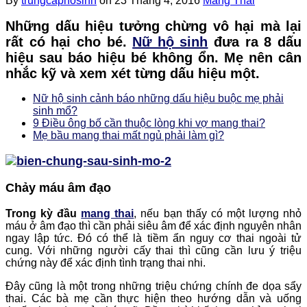
By
trungcaphosinh
on
23 Tháng 4, 2016
Mang Thai
Những dấu hiệu tưởng chừng vô hại mà lại
rất có hại cho bé.
Nữ hộ sinh
đưa ra 8 dấu
hiệu sau báo hiệu bé không ổn. Mẹ nên cân
nhắc kỹ và xem xét từng dấu hiệu một.
Nữ hộ sinh cảnh báo những dấu hiệu buộc mẹ phải
sinh mổ?
9 Điều ông bố cần thuộc lòng khi vợ mang thai?
Mẹ bầu mang thai mất ngủ phải làm gì?
Chảy máu âm đạo
Trong kỳ đầu
mang thai
, nếu bạn thấy có một lượng nhỏ
máu ở âm đạo thì cần phải siêu âm để xác định nguyên nhân
ngay lập tức. Đó có thể là tiềm ẩn nguy cơ thai ngoài tử
cung. Với những người cấy thai thì cũng cần lưu ý triệu
chứng này để xác định tình trạng thai nhi.
Đây cũng là một trong những triệu chứng chính đe dọa sẩy
thai. Các bà mẹ cần thực hiện theo hướng dẫn và uống