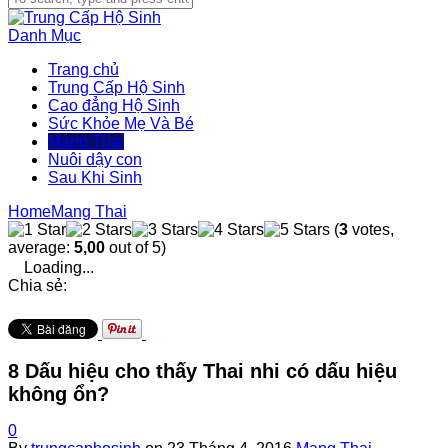
Danh Mục
Trang chủ
Trung Cấp Hộ Sinh
Cao đẳng Hộ Sinh
Sức Khỏe Mẹ Và Bé
Mang Thai
Nuôi dậy con
Sau Khi Sinh
Home
Mang Thai
(
3
votes,
average:
5,00
out of 5)
Loading...
Chia sẻ:
8 Dấu hiệu cho thấy Thai nhi có dấu hiệu
không ổn?
0