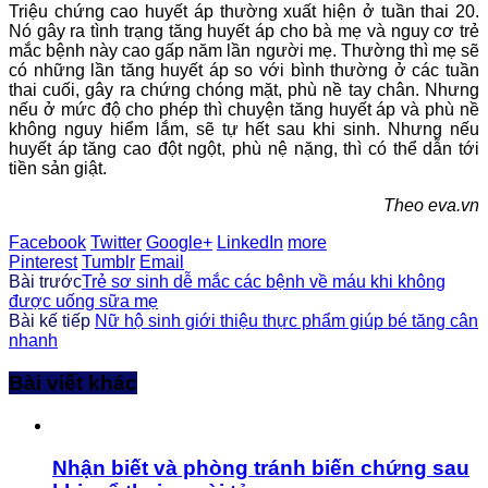
Triệu chứng cao huyết áp thường xuất hiện ở tuần thai 20.
Nó gây ra tình trạng tăng huyết áp cho bà mẹ và nguy cơ trẻ
mắc bệnh này cao gấp năm lần người mẹ. Thường thì mẹ sẽ
có những lần tăng huyết áp so với bình thường ở các tuần
thai cuối, gây ra chứng chóng mặt, phù nề tay chân. Nhưng
nếu ở mức độ cho phép thì chuyện tăng huyết áp và phù nề
không nguy hiểm lắm, sẽ tự hết sau khi sinh. Nhưng nếu
huyết áp tăng cao đột ngột, phù nệ nặng, thì có thể dẫn tới
tiền sản giật.
Theo eva.vn
Facebook
Twitter
Google+
LinkedIn
more
Pinterest
Tumblr
Email
Bài trước
Trẻ sơ sinh dễ mắc các bệnh về máu khi không
được uống sữa mẹ
Bài kế tiếp
Nữ hộ sinh giới thiệu thực phẩm giúp bé tăng cân
nhanh
Bài viết khác
Nhận biết và phòng tránh biến chứng sau