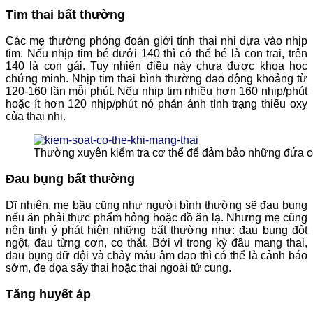
Tim thai bất thường
Các mẹ thường phỏng đoán giới tính thai nhi dựa vào nhịp
tim. Nếu nhịp tim bé dưới 140 thì có thể bé là con trai, trên
140 là con gái. Tuy nhiên điều này chưa được khoa học
chứng minh. Nhịp tim thai bình thường dao động khoảng từ
120-160 lần mỗi phút. Nếu nhịp tim nhiều hơn 160 nhịp/phút
hoặc ít hơn 120 nhịp/phút nó phản ánh tình trạng thiếu oxy
của thai nhi.
Thường xuyên kiểm tra cơ thể để đảm bảo những đứa 
Đau bụng bất thường
Dĩ nhiên, mẹ bầu cũng như người bình thường sẽ đau bụng
nếu ăn phải thực phẩm hỏng hoặc đồ ăn lạ. Nhưng mẹ cũng
nên tinh ý phát hiện những bất thường như: đau bụng đột
ngột, đau từng cơn, co thắt. Bởi vì trong kỳ đầu mang thai,
đau bụng dữ dội và chảy máu âm đạo thì có thể là cảnh báo
sớm, đe dọa sẩy thai hoặc thai ngoài tử cung.
Tăng huyết áp