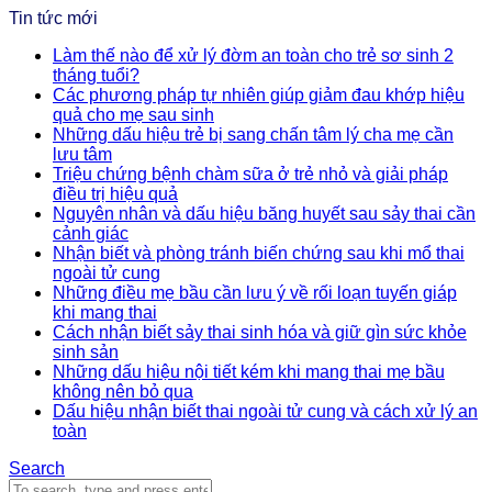
Tin tức mới
Làm thế nào để xử lý đờm an toàn cho trẻ sơ sinh 2
tháng tuổi?
Các phương pháp tự nhiên giúp giảm đau khớp hiệu
quả cho mẹ sau sinh
Những dấu hiệu trẻ bị sang chấn tâm lý cha mẹ cần
lưu tâm
Triệu chứng bệnh chàm sữa ở trẻ nhỏ và giải pháp
điều trị hiệu quả
Nguyên nhân và dấu hiệu băng huyết sau sảy thai cần
cảnh giác
Nhận biết và phòng tránh biến chứng sau khi mổ thai
ngoài tử cung
Những điều mẹ bầu cần lưu ý về rối loạn tuyến giáp
khi mang thai
Cách nhận biết sảy thai sinh hóa và giữ gìn sức khỏe
sinh sản
Những dấu hiệu nội tiết kém khi mang thai mẹ bầu
không nên bỏ qua
Dấu hiệu nhận biết thai ngoài tử cung và cách xử lý an
toàn
Search