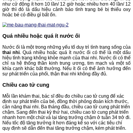
như cử động ít hơn 10 lần/ 12 giờ hoặc nhiều hơn 40 lần/ 12
giờ thì đó là dấu hiệu cảnh báo tình trạng bé bị thiếu oxy
hoặc bé có điều gì bất ổn.
Quá nhiều hoặc quá ít nước ối
Nước ối là một trong những yếu tố duy trì tình trạng sống của
thai nhi
. Quá nhiều hoặc quá ít nước ối có thể là một dấu
hiệu tình trạng không khỏe mạnh của thai nhi. Nước ối có thể
chỉ ra hệ thống thần kinh trung ương, tim mạch và một số
khía cạnh khác bất thường. Nếu ít ối có thể ảnh hưởng đến
sự phát triển của phổi, thận thai nhi không đầy đủ.
Chiều cao tử cung
Mỗi lần khám thai, bác sĩ đều đo chiều cao tử cung để xác
định sự phát triển của bé, đồng thời phỏng đoán kích thước,
cân nặng thai nhi. Ba tháng đầu, chiều cao tử cung phát triển
chậm. Sang đến thai kỳ thứ hai, chiều cao tử cung phát triển
nhanh hơn một chút và lại tăng trưởng chậm ở tuần 34 trở đi.
Nếu tốc độ tăng trưởng ít hơn đáng kể so với các tiêu chí
quy định sẽ dẫn đến thai tăng trưởng chậm, kém phát triển.