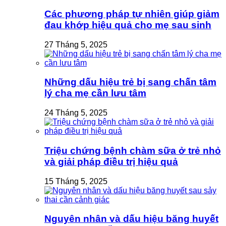
Các phương pháp tự nhiên giúp giảm
đau khớp hiệu quả cho mẹ sau sinh
27 Tháng 5, 2025
Những dấu hiệu trẻ bị sang chấn tâm
lý cha mẹ cần lưu tâm
24 Tháng 5, 2025
Triệu chứng bệnh chàm sữa ở trẻ nhỏ
và giải pháp điều trị hiệu quả
15 Tháng 5, 2025
Nguyên nhân và dấu hiệu băng huyết