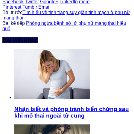
Facebook
Twitter
Google+
LinkedIn
more
Pinterest
Tumblr
Email
Bài trước
Tìm hiểu về tình trạng suy giãn tĩnh mạch ở phụ nữ
mang thai
Bài kế tiếp
Phòng ngừa bệnh sởi ở phụ nữ mang thai hiệu
quả
Bài viết khác
Nhận biết và phòng tránh biến chứng sau
khi mổ thai ngoài tử cung