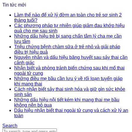
Tin tức mới
Làm thế nào để xử lý đờm an toàn cho trẻ sơ sinh 2
tháng tuổi?
Các phương pháp tự nhiên giúp giảm đau khớp hiệu
quả cho mẹ sau sinh
Những dấu hiệu trẻ bị sang chấn tâm lý cha mẹ cần
lưu tâm
Triệu chứng bệnh chàm sữa ở trẻ nhỏ và giải pháp
điều trị hiệu quả
Nguyên nhân và dấu hiệu băng huyết sau sảy thai cần
cảnh giác
Nhận biết và phòng tránh biến chứng sau khi mổ thai
ngoài tử cung
Những điều mẹ bầu cần lưu ý về rối loạn tuyến giáp
khi mang thai
Cách nhận biết sảy thai sinh hóa và giữ gìn sức khỏe
sinh sản
Những dấu hiệu nội tiết kém khi mang thai mẹ bầu
không nên bỏ qua
Dấu hiệu nhận biết thai ngoài tử cung và cách xử lý an
toàn
Search