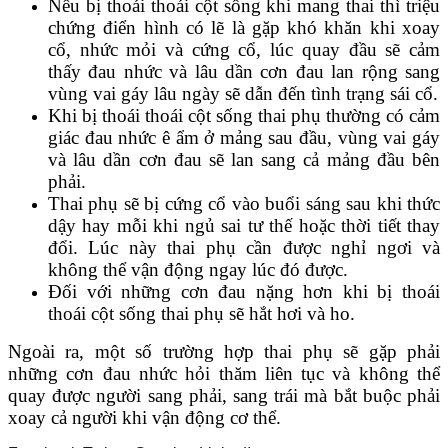
Nếu bị thoái thoái cột sống khi mang thai thì triệu
chứng điển hình có lẽ là gặp khó khăn khi xoay
cổ, nhức mỏi và cứng cổ, lúc quay đầu sẽ cảm
thấy đau nhức và lâu dần cơn đau lan rộng sang
vùng vai gáy lâu ngày sẽ dẫn đến tình trạng sái cổ.
Khi bị thoái thoái cột sống thai phụ thường có cảm
giác đau nhức ê ẩm ở mảng sau đầu, vùng vai gáy
và lâu dần cơn đau sẽ lan sang cả mảng đầu bên
phải.
Thai phụ sẽ bị cứng cổ vào buổi sáng sau khi thức
dậy hay mỗi khi ngủ sai tư thế hoặc thời tiết thay
đổi. Lúc này thai phụ cần được nghỉ ngơi và
không thể vận động ngay lúc đó được.
Đối với những cơn đau nặng hơn khi bị thoái
thoái cột sống thai phụ sẽ hắt hơi và ho.
Ngoài ra, một số trường hợp thai phụ sẽ gặp phải
những cơn đau nhức hỏi thăm liên tục và không thể
quay được người sang phải, sang trái mà bắt buộc phải
xoay cả người khi vận động cơ thể.