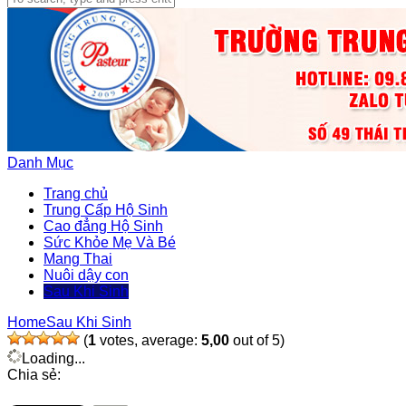
Danh Mục
Trang chủ
Trung Cấp Hộ Sinh
Cao đẳng Hộ Sinh
Sức Khỏe Mẹ Và Bé
Mang Thai
Nuôi dậy con
Sau Khi Sinh
Home
Sau Khi Sinh
(
1
votes, average:
5,00
out of 5)
Loading...
Chia sẻ: