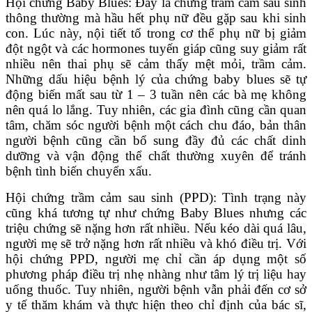
Hội chứng Baby Blues: Đây là chứng trầm cảm sau sinh
thông thường mà hầu hết phụ nữ đều gặp sau khi sinh
con. Lúc này, nội tiết tố trong cơ thể phụ nữ bị giảm
đột ngột và các hormones tuyến giáp cũng suy giảm rất
nhiều nên thai phụ sẽ cảm thấy mệt mỏi, trầm cảm.
Những dấu hiệu bệnh lý của chứng baby blues sẽ tự
động biến mất sau từ 1 – 3 tuần nên các bà mẹ không
nên quá lo lắng. Tuy nhiên, các gia đình cũng cần quan
tâm, chăm sóc người bệnh một cách chu đáo, bản thân
người bệnh cũng cần bổ sung đầy đủ các chất dinh
dưỡng và vận động thể chất thường xuyên để tránh
bệnh tình biến chuyển xấu.
Hội chứng trầm cảm sau sinh (PPD): Tình trạng này
cũng khá tương tự như chứng Baby Blues nhưng các
triệu chứng sẽ nặng hơn rất nhiều. Nếu kéo dài quá lâu,
người mẹ sẽ trở nặng hơn rất nhiều và khó điều trị. Với
hội chứng PPD, người mẹ chỉ cần áp dụng một số
phương pháp điều trị nhẹ nhàng như tâm lý trị liệu hay
uống thuốc. Tuy nhiên, người bệnh vẫn phải đến cơ sở
y tế thăm khám và thực hiện theo chỉ định của bác sĩ,