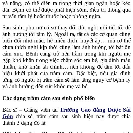
và nặng, có thể diễn ra trong thời gian ngắn hoặc kéo
dài. Bệnh có thể được phát hiện sớm, điều trị thông qua
tư vấn tâm lý hoặc thuốc hoặc phòng ngừa.
Sau sinh, phụ nữ có sự thay đổi đột ngột nội tiết tố, dễ
ảnh hưởng tới tâm lý. Ngoài ra, tất cả các cơ quan cũng
biến đổi như máu, hệ miễn dịch, huyết áp… mà cơ thể
chưa thích nghi kịp thời cũng làm ảnh hưởng tới bất ổn
cảm xúc. Bệnh càng trở nên trầm trọng khi người mẹ
gặp khó khăn trong việc chăm sóc em bé, gia đình mâu
thuẫn, khó khăn tài chính… nên không để tâm tới dấu
hiệu khởi phát của trầm cảm. Đặc biệt, nếu gia đình
từng có người bị trầm cảm sẽ làm tăng nguy cơ bệnh lý
và ảnh hưởng đến sức khỏe mẹ và bé.
Các dạng trầm cảm sau sinh phổ biến
Bác sĩ – Giảng viên tại
Trường Cao đẳng Dược Sài
Gòn
chia sẻ, trầm cảm sau sinh hiện nay được chia
thành 3 dạng đó là: