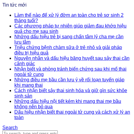
Tin tức mới
Làm thế nào để xử lý đờm an toàn cho trẻ sơ sinh 2
tháng tuổi?
Các phương pháp tự nhiên giúp giảm đau khớp hiệu
quả cho mẹ sau sinh
Những dấu hiệu trẻ bị sang chấn tâm lý cha mẹ cần
lưu tâm
Triệu chứng bệnh chàm sữa ở trẻ nhỏ và giải pháp
điều trị hiệu quả
Nguyên nhân và dấu hiệu băng huyết sau sảy thai cần
cảnh giác
Nhận biết và phòng tránh biến chứng sau khi mổ thai
ngoài tử cung
Những điều mẹ bầu cần lưu ý về rối loạn tuyến giáp
khi mang thai
Cách nhận biết sảy thai sinh hóa và giữ gìn sức khỏe
sinh sản
Những dấu hiệu nội tiết kém khi mang thai mẹ bầu
không nên bỏ qua
Dấu hiệu nhận biết thai ngoài tử cung và cách xử lý an
toàn
Search