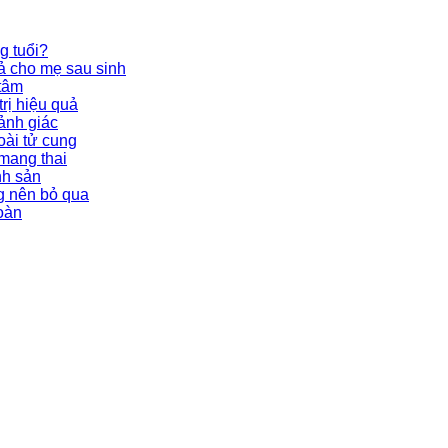
g tuổi?
ả cho mẹ sau sinh
 tâm
rị hiệu quả
ảnh giác
oài tử cung
 mang thai
nh sản
g nên bỏ qua
toàn