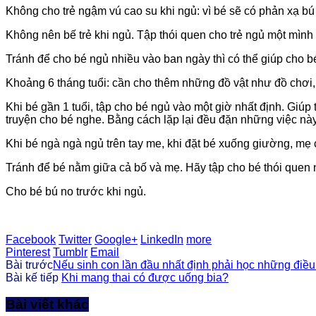
Không cho trẻ ngậm vú cao su khi ngủ: vì bé sẽ có phản xạ bú 
Không nên bế trẻ khi ngủ. Tập thói quen cho trẻ ngủ một mình v
Tránh để cho bé ngủ nhiều vào ban ngày thì có thể giúp cho
Khoảng 6 tháng tuổi: cần cho thêm những đồ vật như đồ chơi
Khi bé gần 1 tuổi, tập cho bé ngủ vào một giờ nhất định. Giúp
truyện cho bé nghe. Bằng cách lặp lại đều đặn những việc này 
Khi bé ngà ngà ngủ trên tay me, khi đặt bé xuống giường, mẹ 
Tránh để bé nằm giữa cả bố và mẹ. Hãy tập cho bé thói quen 
Cho bé bú no trước khi ngủ.
Facebook
Twitter
Google+
LinkedIn
more
Pinterest
Tumblr
Email
Bài trước
Nếu sinh con lần đầu nhất định phải học những điề
Bài kế tiếp
Khi mang thai có được uống bia?
Bài viết khác