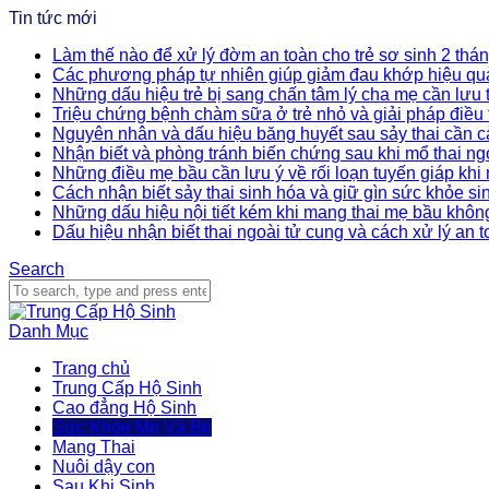
Tin tức mới
Làm thế nào để xử lý đờm an toàn cho trẻ sơ sinh 2 thán
Các phương pháp tự nhiên giúp giảm đau khớp hiệu qu
Những dấu hiệu trẻ bị sang chấn tâm lý cha mẹ cần lưu
Triệu chứng bệnh chàm sữa ở trẻ nhỏ và giải pháp điều t
Nguyên nhân và dấu hiệu băng huyết sau sảy thai cần c
Nhận biết và phòng tránh biến chứng sau khi mổ thai ng
Những điều mẹ bầu cần lưu ý về rối loạn tuyến giáp khi
Cách nhận biết sảy thai sinh hóa và giữ gìn sức khỏe si
Những dấu hiệu nội tiết kém khi mang thai mẹ bầu khôn
Dấu hiệu nhận biết thai ngoài tử cung và cách xử lý an 
Search
Danh Mục
Trang chủ
Trung Cấp Hộ Sinh
Cao đẳng Hộ Sinh
Sức Khỏe Mẹ Và Bé
Mang Thai
Nuôi dậy con
Sau Khi Sinh