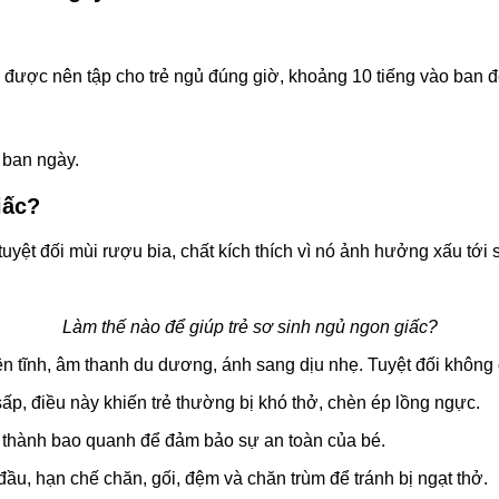
ức được nên tập cho trẻ ngủ đúng giờ, khoảng 10 tiếng vào ban 
g ban ngày.
iấc?
uyệt đối mùi rượu bia, chất kích thích vì nó ảnh hưởng xấu tới
Làm thế nào để giúp trẻ sơ sinh ngủ ngon giấc?
n tĩnh, âm thanh du dương, ánh sang dịu nhẹ. Tuyệt đối không
ấp, điều này khiến trẻ thường bị khó thở, chèn ép lồng ngực.
ó thành bao quanh để đảm bảo sự an toàn của bé.
đầu, hạn chế chăn, gối, đệm và chăn trùm để tránh bị ngạt thở.