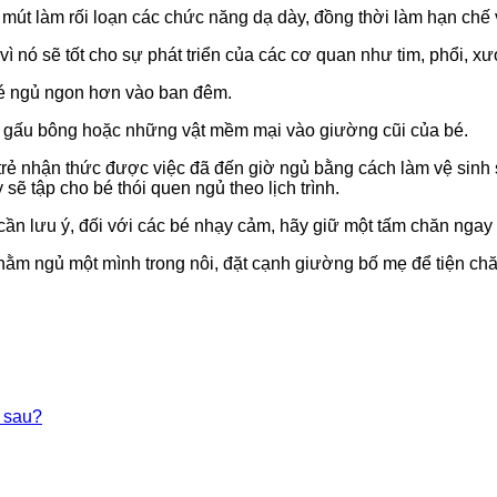
mút làm rối loạn các chức năng dạ dày, đồng thời làm hạn chế v
ì nó sẽ tốt cho sự phát triển của các cơ quan như tim, phổi, xư
 bé ngủ ngon hơn vào ban đêm.
, gấu bông hoặc những vật mềm mại vào giường cũi của bé.
 trẻ nhận thức được việc đã đến giờ ngủ bằng cách làm vệ sinh 
sẽ tập cho bé thói quen ngủ theo lịch trình.
cần lưu ý, đối với các bé nhạy cảm, hãy giữ một tấm chăn ngay 
nằm ngủ một mình trong nôi, đặt cạnh giường bố mẹ để tiện chă
u sau?