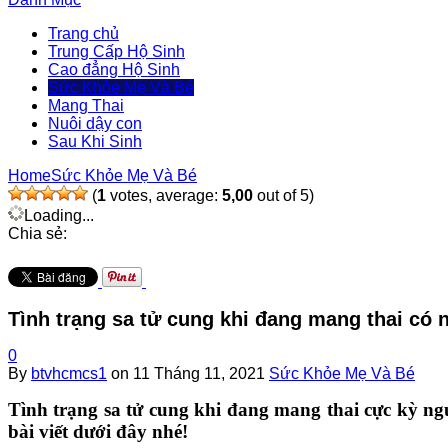
Trang chủ
Trung Cấp Hộ Sinh
Cao đẳng Hộ Sinh
Sức Khỏe Mẹ Và Bé
Mang Thai
Nuôi dậy con
Sau Khi Sinh
Home
Sức Khỏe Mẹ Và Bé
(
1
votes, average:
5,00
out of 5)
Loading...
Chia sẻ:
Tình trạng sa tử cung khi đang mang thai có
0
By
btvhcmcs1
on
11 Tháng 11, 2021
Sức Khỏe Mẹ Và Bé
Tình trạng sa tử cung khi đang mang thai cực kỳ n
bài viết dưới đây nhé!