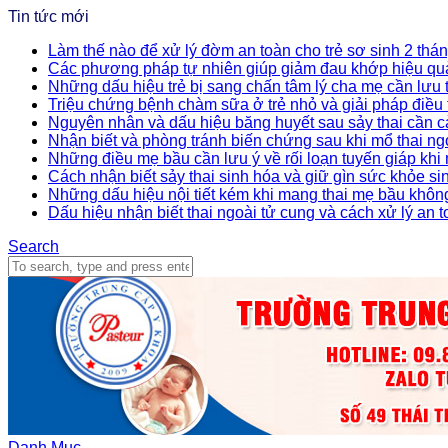
Tin tức mới
Làm thế nào để xử lý đờm an toàn cho trẻ sơ sinh 2 thán
Các phương pháp tự nhiên giúp giảm đau khớp hiệu qu
Những dấu hiệu trẻ bị sang chấn tâm lý cha mẹ cần lưu
Triệu chứng bệnh chàm sữa ở trẻ nhỏ và giải pháp điều t
Nguyên nhân và dấu hiệu băng huyết sau sảy thai cần c
Nhận biết và phòng tránh biến chứng sau khi mổ thai ng
Những điều mẹ bầu cần lưu ý về rối loạn tuyến giáp khi
Cách nhận biết sảy thai sinh hóa và giữ gìn sức khỏe si
Những dấu hiệu nội tiết kém khi mang thai mẹ bầu khôn
Dấu hiệu nhận biết thai ngoài tử cung và cách xử lý an 
Search
Danh Mục