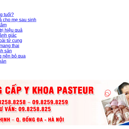
g tuổi?
ả cho mẹ sau sinh
 tâm
rị hiệu quả
ảnh giác
oài tử cung
 mang thai
nh sản
g nên bỏ qua
toàn