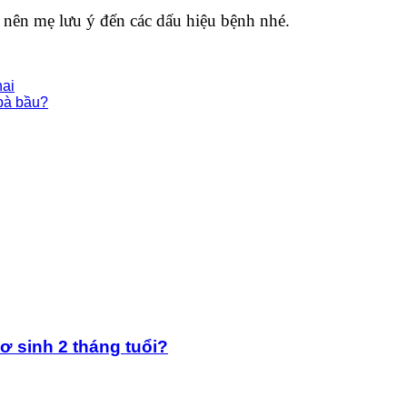
 nên mẹ lưu ý đến các dấu hiệu bệnh nhé.
hai
 bà bầu?
ơ sinh 2 tháng tuổi?