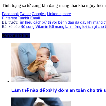
Tình trạng sa tử cung khi đang mang thai khá nguy hiểm
Facebook
Twitter
Google+
LinkedIn
more
Pinterest
Tumblr
Email
Bài trước
Tìm hiểu cách xử trí với bệnh đau dạ dày khi mang t
Bài kế tiếp
Bổ sung Vitamin B6 mang lại những lợi ích gì cho
Bài viết khác
Làm thế nào để xử lý đờm an toàn cho trẻ s