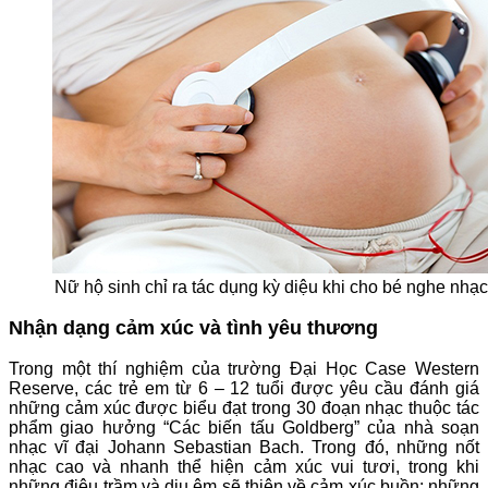
Nữ hộ sinh chỉ ra tác dụng kỳ diệu khi cho bé nghe nhạc
Nhận dạng cảm xúc và tình yêu thương
Trong một thí nghiệm của trường Đại Học Case Western
Reserve, các trẻ em từ 6 – 12 tuổi được yêu cầu đánh giá
những cảm xúc được biểu đạt trong 30 đoạn nhạc thuộc tác
phẩm giao hưởng “Các biến tấu Goldberg” của nhà soạn
nhạc vĩ đại Johann Sebastian Bach. Trong đó, những nốt
nhạc cao và nhanh thể hiện cảm xúc vui tươi, trong khi
những điệu trầm và dịu êm sẽ thiên về cảm xúc buồn; những