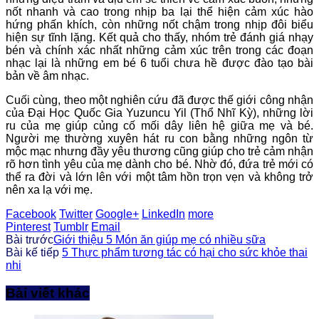
nốt nhanh và cao trong nhịp ba lại thể hiện cảm xúc hào
hứng phấn khích, còn những nốt chậm trong nhịp đôi biểu
hiện sự tĩnh lặng. Kết quả cho thấy, nhóm trẻ đánh giá nhạy
bén và chính xác nhất những cảm xúc trên trong các đoạn
nhạc lại là những em bé 6 tuổi chưa hề được đào tạo bài
bản về âm nhạc.
Cuối cùng, theo một nghiên cứu đã được thế giới công nhận
của Đại Học Quốc Gia Yuzuncu Yil (Thổ Nhĩ Kỳ), những lời
ru của mẹ giúp củng cố mối dây liên hệ giữa mẹ và bé.
Người mẹ thường xuyên hát ru con bằng những ngôn từ
mộc mạc nhưng đầy yêu thương cũng giúp cho trẻ cảm nhận
rõ hơn tình yêu của mẹ dành cho bé. Nhờ đó, đứa trẻ mới có
thể ra đời và lớn lên với một tâm hồn trọn vẹn và không trở
nên xa lạ với mẹ.
Facebook
Twitter
Google+
LinkedIn
more
Pinterest
Tumblr
Email
Bài trước
Giới thiệu 5 Món ăn giúp mẹ có nhiều sữa
Bài kế tiếp
5 Thực phẩm tương tác có hại cho sức khỏe thai
nhi
Bài viết khác