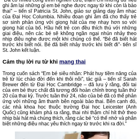
ghi âm lại những gì em bé nghe được ngay từ khi còn là bào
thai” – tiến sĩ Patricia St. John, giáo sư giảng dạy âm nhạc
của Đại Học Columbia. Nhiều đoạn ghi âm đã cho thấy trẻ
sơ sinh phản ứng với giọng hát của mẹ nhạy hơn so với
giọng hát của bố. Hầu hết trẻ con đều thích thú với những
giai điệu, nên các bé sẽ không ngần ngại nhún nhảy theo
nhịp điệu nghe được một khi chúng có thể. “Bé đã biết hát
trước khi biết nói. Bé đã biết nhảy trước khi biết đi”- tiến sĩ
St. John kết luận.
Cảm thụ lời ru từ khi
mang thai
Trong cuốn sách “Em bé siêu nhân: Phát huy tiềm năng của
trẻ từ lúc chào đời đến khi thôi nôi”, tác giả – tiến sĩ Sarah
Brewer đến từ Đại Học Cambridge – đã lưu ý rằng, đôi tai
của em bé thực chất đã tương đối hoàn chỉnh trong tuần thứ
20 của thai kỳ. Trước tuần thứ 24, não của bé đã có thể phản
ứng với những âm thanh bên ngoài bào thai. Bên cạnh đó,
các nhà khoa học thuộc trường Đại học Leicester (Anh
Quốc) cũng khám phá ra rằng, thai nhi thậm chí hít thở theo
nhịp bài hát mà chúng thích, rằng các bé “có thể nhớ và phân
biệt những điệu nhạc yêu thích ngay từ trước khi ra đời.”