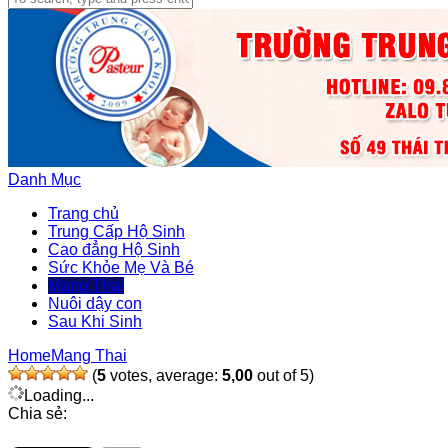
Danh Mục
Trang chủ
Trung Cấp Hộ Sinh
Cao đẳng Hộ Sinh
Sức Khỏe Mẹ Và Bé
Mang Thai
Nuôi dậy con
Sau Khi Sinh
Home
Mang Thai
(
5
votes, average:
5,00
out of 5)
Loading...
Chia sẻ: