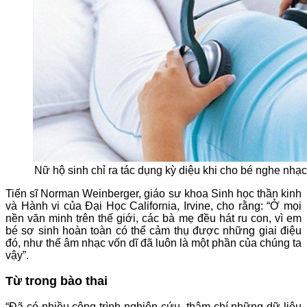
Nữ hộ sinh chỉ ra tác dụng kỳ diệu khi cho bé nghe nhạc
Tiến sĩ Norman Weinberger, giáo sư khoa Sinh học thần kinh
và Hành vi của Đại Học California, Irvine, cho rằng: “Ở mọi
nền văn minh trên thế giới, các bà mẹ đều hát ru con, vì em
bé sơ sinh hoàn toàn có thể cảm thụ được những giai điệu
đó, như thể âm nhạc vốn dĩ đã luôn là một phần của chúng ta
vậy”.
Từ trong bào thai
“Đã có nhiều công trình nghiên cứu, thậm chí những dữ liệu