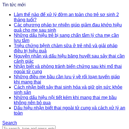
Tin tức mới
Làm thế nào để xử lý đờm an toàn cho trẻ sơ sinh 2
tháng tuổi?
Các phương pháp tự nhiên giúp giảm đau khớp hiệu
quả cho mẹ sau sinh
Những dấu hiệu trẻ bị sang chấn tâm lý cha mẹ cần
lưu tâm
Triệu chứng bệnh chàm sữa ở trẻ nhỏ và giải pháp
điều trị hiệu quả
Nguyên nhân và dấu hiệu băng huyết sau sảy thai cần
cảnh giác
Nhận biết và phòng tránh biến chứng sau khi mổ thai
ngoài tử cung
Những điều mẹ bầu cần lưu ý về rối loạn tuyến giáp
khi mang thai
Cách nhận biết sảy thai sinh hóa và giữ gìn sức khỏe
sinh sản
Những dấu hiệu nội tiết kém khi mang thai mẹ bầu
không nên bỏ qua
Dấu hiệu nhận biết thai ngoài tử cung và cách xử lý an
toàn
Search