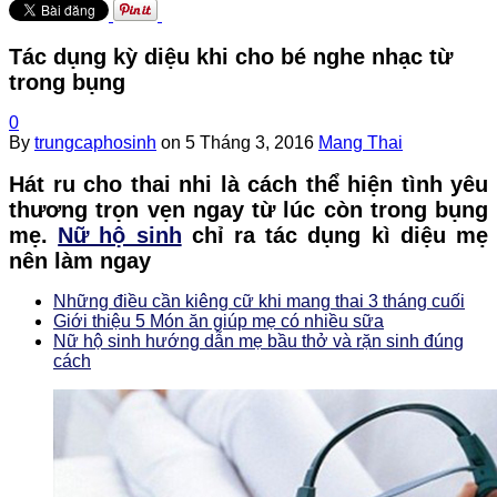
Tác dụng kỳ diệu khi cho bé nghe nhạc từ
trong bụng
0
By
trungcaphosinh
on
5 Tháng 3, 2016
Mang Thai
Hát ru cho thai nhi là cách thể hiện tình yêu
thương trọn vẹn ngay từ lúc còn trong bụng
mẹ.
Nữ hộ sinh
chỉ ra tác dụng kì diệu mẹ
nên làm ngay
Những điều cần kiêng cữ khi mang thai 3 tháng cuối
Giới thiệu 5 Món ăn giúp mẹ có nhiều sữa
Nữ hộ sinh hướng dẫn mẹ bầu thở và rặn sinh đúng
cách