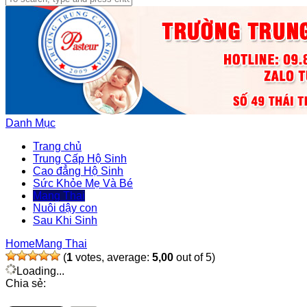
Danh Mục
Trang chủ
Trung Cấp Hộ Sinh
Cao đẳng Hộ Sinh
Sức Khỏe Mẹ Và Bé
Mang Thai
Nuôi dậy con
Sau Khi Sinh
Home
Mang Thai
(
1
votes, average:
5,00
out of 5)
Loading...
Chia sẻ: