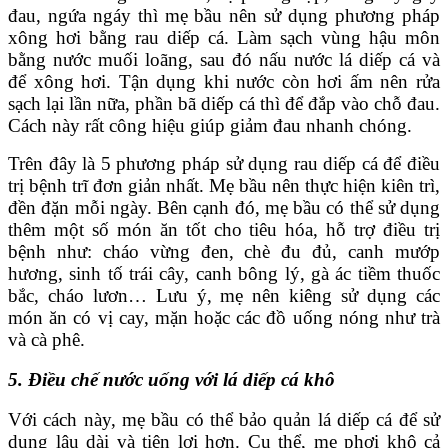
đau, ngứa ngáy thì mẹ bầu nên sử dụng phương pháp
xông hơi bằng rau diếp cá. Làm sạch vùng hậu môn
bằng nước muối loãng, sau đó nấu nước lá diếp cá và
để xông hơi. Tận dụng khi nước còn hơi ấm nên rửa
sạch lại lần nữa, phần bã diếp cá thì để đắp vào chỗ đau.
Cách này rất công hiệu giúp giảm đau nhanh chóng.
Trên đây là 5 phương pháp sử dụng rau diếp cá để điều
trị bệnh trĩ đơn giản nhất. Mẹ bầu nên thực hiện kiên trì,
đền đặn mỗi ngày. Bên cạnh đó, mẹ bầu có thể sử dụng
thêm một số món ăn tốt cho tiêu hóa, hỗ trợ điều trị
bệnh như: cháo vừng đen, chè đu đủ, canh mướp
hương, sinh tố trái cây, canh bông lý, gà ác tiềm thuốc
bắc, cháo lươn… Lưu ý, mẹ nên kiêng sử dụng các
món ăn có vị cay, mặn hoặc các đồ uống nóng như trà
và cà phê.
5. Điều chế nước uống với lá diếp cá khô
Với cách này, mẹ bầu có thể bảo quản lá diếp cá để sử
dụng lâu dài và tiện lợi hơn. Cụ thể, mẹ phơi khô cả