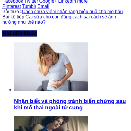
Facebook
Twitter
Google+
LinkedIn
more
Pinterest
Tumblr
Email
Bài trước
Cách chữa viêm chân răng hiệu quả cho mẹ bầu
Bài kế tiếp
Cai sữa cho con đúng cách sai cách sẽ ảnh
hưởng như thế nào?
Bài viết khác
Nhận biết và phòng tránh biến chứng sau
khi mổ thai ngoài tử cung