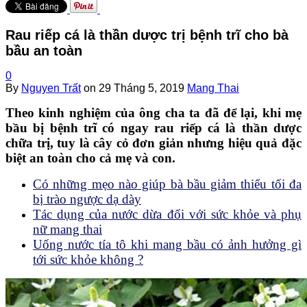
Rau riếp cá là thần dược trị bệnh trĩ cho bà
bầu an toàn
0
By
Nguyen Trất
on
29 Tháng 5, 2019
Mang Thai
Theo kinh nghiệm của ông cha ta đã để lại, khi mẹ
bầu bị bệnh trĩ có ngay rau riếp cá là thần dược
chữa trị, tuy là cây cỏ đơn giản nhưng hiệu quả đặc
biệt an toàn cho cả mẹ và con.
Có những mẹo nào giúp bà bầu giảm thiểu tối đa
bị trào ngược dạ dày
Tác dụng của nước dừa đối với sức khỏe và phụ
nữ mang thai
Uống nước tía tô khi mang bầu có ảnh hưởng gì
tới sức khỏe không ?