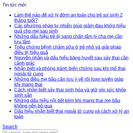
Tin tức mới
Làm thế nào để xử lý đờm an toàn cho trẻ sơ sinh 2
tháng tuổi?
Các phương pháp tự nhiên giúp giảm đau khớp hiệu
quả cho mẹ sau sinh
Những dấu hiệu trẻ bị sang chấn tâm lý cha mẹ cần
lưu tâm
Triệu chứng bệnh chàm sữa ở trẻ nhỏ và giải pháp
điều trị hiệu quả
Nguyên nhân và dấu hiệu băng huyết sau sảy thai cần
cảnh giác
Nhận biết và phòng tránh biến chứng sau khi mổ thai
ngoài tử cung
Những điều mẹ bầu cần lưu ý về rối loạn tuyến giáp
khi mang thai
Cách nhận biết sảy thai sinh hóa và giữ gìn sức khỏe
sinh sản
Những dấu hiệu nội tiết kém khi mang thai mẹ bầu
không nên bỏ qua
Dấu hiệu nhận biết thai ngoài tử cung và cách xử lý an
toàn
Search