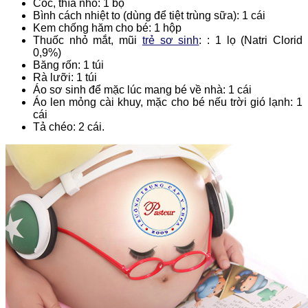
Cốc, thìa nhỏ: 1 bộ
Bình cách nhiệt to (dùng để tiệt trùng sữa): 1 cái
Kem chống hăm cho bé: 1 hộp
Thuốc nhỏ mắt, mũi
trẻ sơ sinh
: : 1 lọ (Natri Clorid
0,9%)
Băng rốn: 1 túi
Rà lưỡi: 1 túi
Áo sơ sinh để mặc lúc mang bé về nhà: 1 cái
Áo len mỏng cài khuy, mặc cho bé nếu trời gió lạnh: 1
cái
Tả chéo: 2 cái.