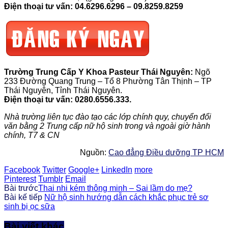
Điện thoại tư vấn: 04.6296.6296 – 09.8259.8259
Trường Trung Cấp Y Khoa Pasteur Thái Nguyên:
Ngõ
233 Đường Quang Trung – Tổ 8 Phường Tân Thịnh – TP
Thái Nguyên, Tỉnh Thái Nguyên.
Điện thoại tư vấn: 0280.6556.333.
Nhà trường liên tục đào tạo các lớp chính quy, chuyển đổi
văn bằng 2 Trung cấp nữ hộ sinh trong và ngoài giờ hành
chính, T7 & CN
Nguồn:
Cao đẳng Điều dưỡng TP HCM
Facebook
Twitter
Google+
LinkedIn
more
Pinterest
Tumblr
Email
Bài trước
Thai nhi kém thông minh – Sai lầm do mẹ?
Bài kế tiếp
Nữ hộ sinh hướng dẫn cách khắc phục trẻ sơ
sinh bị ọc sữa
Bài viết khác