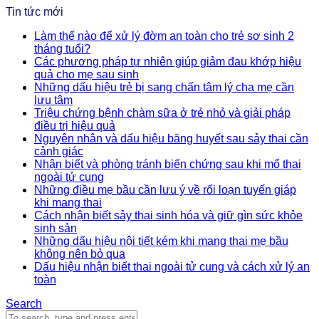
Tin tức mới
Làm thế nào để xử lý đờm an toàn cho trẻ sơ sinh 2
tháng tuổi?
Các phương pháp tự nhiên giúp giảm đau khớp hiệu
quả cho mẹ sau sinh
Những dấu hiệu trẻ bị sang chấn tâm lý cha mẹ cần
lưu tâm
Triệu chứng bệnh chàm sữa ở trẻ nhỏ và giải pháp
điều trị hiệu quả
Nguyên nhân và dấu hiệu băng huyết sau sảy thai cần
cảnh giác
Nhận biết và phòng tránh biến chứng sau khi mổ thai
ngoài tử cung
Những điều mẹ bầu cần lưu ý về rối loạn tuyến giáp
khi mang thai
Cách nhận biết sảy thai sinh hóa và giữ gìn sức khỏe
sinh sản
Những dấu hiệu nội tiết kém khi mang thai mẹ bầu
không nên bỏ qua
Dấu hiệu nhận biết thai ngoài tử cung và cách xử lý an
toàn
Search