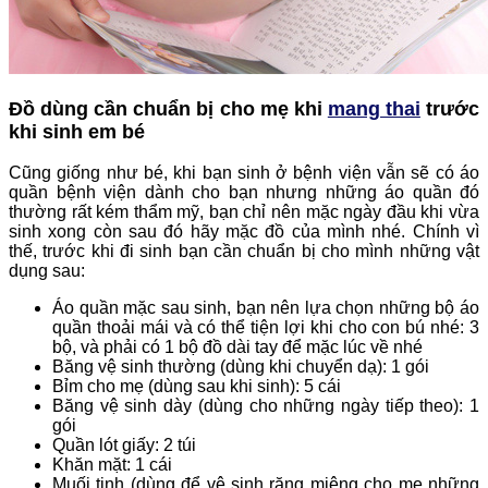
Đồ dùng cần chuẩn bị cho mẹ khi
mang thai
trước
khi sinh em bé
Cũng giống như bé, khi bạn sinh ở bệnh viện vẫn sẽ có áo
quần bệnh viện dành cho bạn nhưng những áo quần đó
thường rất kém thẩm mỹ, bạn chỉ nên mặc ngày đầu khi vừa
sinh xong còn sau đó hãy mặc đồ của mình nhé. Chính vì
thế, trước khi đi sinh bạn cần chuẩn bị cho mình những vật
dụng sau:
Áo quần mặc sau sinh, bạn nên lựa chọn những bộ áo
quần thoải mái và có thể tiện lợi khi cho con bú nhé: 3
bộ, và phải có 1 bộ đồ dài tay để mặc lúc về nhé
Băng vệ sinh thường (dùng khi chuyển dạ): 1 gói
Bỉm cho mẹ (dùng sau khi sinh): 5 cái
Băng vệ sinh dày (dùng cho những ngày tiếp theo): 1
gói
Quần lót giấy: 2 túi
Khăn mặt: 1 cái
Muối tinh (dùng để vệ sinh răng miệng cho mẹ những