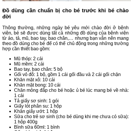
Đồ dùng cần chuẩn bị cho bé trước khi bé chào
đời
Thông thường, những ngày bé yêu mới chào đời ở bệnh
viện, bé sẽ được dùng tất cả những đồ dùng của bệnh viện
từ áo, tả, mũ, bao tay, bao chân,… nhưng bạn vẫn nên mang
theo đồ dùng cho bé để có thể chủ động trong những trường
hợp cần thiết bao gồm:
Mũ thóp: 2 cái
Mũ mềm: 2 cái
Bao tay, bao chân: 5 bộ
Gối vỏ đỗ: 1 bộ, gồm 1 cái gối đầu và 2 cái gối chặn
Khăn mặt xô: 10 cái
Khăn mặt bong: 10 cái
Chăn mỏng đắp cho bé hoặc ủ bé lúc mang bé về nhà:
1 cái
Tả giấy sơ sinh: 1 gói
Giấy lót phân su: 1 hộp
Khăn giấy ướt: 1 hộp
Sữa cho trẻ sơ sinh (cho bé dùng khi mẹ chưa có sữa):
1 hộp 400g
Bình sữa 60ml: 1 bình