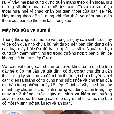
ra. Vì vậy, mẹ bầu cũng đừng quên mang theo điện thoại, lưu
những số điện thoại cần thiết từ trước đó và cả sạc điện
thoại nữa nhé vì chắc chắn pin điện thoại của bạn sẽ hết.
Hãy mang theo để sử dụng khi cần thiết và đảm bảo điện
thoại của bạn có thể liên lạc thông suốt.
Máy hút sữa và núm ti
Thông thường, sữa mẹ sẽ về trong 1 ngày sau sinh. Lúc này
vì bé còn quá nhỏ chưa bú hết được nên bạn cần dùng đến
các loại máy hút sữa để tránh bị tắc tia sữa. Ngoài ra, bạn
cũng cần thêm núm ti hỗ trợ trong trường hợp ti bạn bị ẩn, bé
không thể bú trực tiếp được.
Với các vật dụng cần chuẩn bị trước khi đi sinh em bé trên
đây sẽ giúp mẹ bầu và gia đình có được sự chủ động cần
thiết trong kỳ sinh nở và đảm bảo thuận lợi cho “chuyến vượt
cạn” diễn ra thành công cũng như sức khỏe và tinh thần của
mẹ bầu trong những ngày kế tiếp. Chính vì vậy, mẹ bầu hãy
nhanh tay chuẩn bị cho mình những vật dụng quan trọng này
ngay từ 2 tháng trước ngày dự sinh và kiểm tra thường
xuyên để có sự bổ sung sao cho đầy đủ nhé. Chúc mẹ bầu
có một kỳ sinh nở thuận lợi và an toàn.