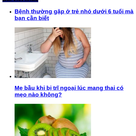
Bệnh thường gặp ở trẻ nhỏ dưới 6 tuổi mà
bạn cần biết
Mẹ bầu khi bị trĩ ngoại lúc mang thai có
mẹo nào không?