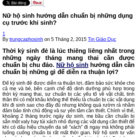
Nữ hộ sinh hướng dẫn chuẩn bị những dụng
cụ trước khi sinh?
1
By
trungcaphosinh
on
5 Tháng 2, 2015
Tin Giáo Dục
Thời kỳ sinh đẻ là lúc thiêng liêng nhất trong
những ngày tháng mang thai cần được
chuẩn bị chu đáo.
Nữ hộ sinh
hướng dẫn cần
chuẩn bị những gì để diễn ra thuận lợi?
Để kỳ sinh đẻ được diễn ra thuận lợi, đảm bảo sức khỏe cho
cả mẹ và bé, bên cạnh chế độ dinh dưỡng phù hợp trong
thời kỳ mang thai, sự chuẩn bị các yếu tố về vật chất, tinh
thần thì có một khâu không thể thiếu là chuẩn bị các vật dụng
khi đi sinh sao cho đầy đủ nhưng không quá rườm rà nhằm
đảm bảo tính chủ động và sự yên tâm cần thiết. Chính vì thế,
khoảng 2 tháng trước ngày dự sinh, mẹ bầu cần chuẩn bị
sẵn một valy hay túi xách nhỏ đựng các vật dụng cần thiết để
khi có dấu hiệu chuyển dạ sẽ “xách” đi ngay mà không phải
luống cuống chuẩn bị rất mất thời gian. Nữ hộ sinh tư vấn