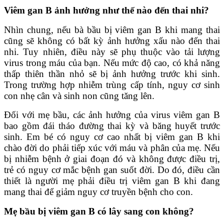
Viêm gan B ảnh hưởng như thế nào đến thai nhi?
Nhìn chung, nếu bà bầu bị viêm gan B khi mang thai
cũng sẽ không có bất kỳ ảnh hưởng xấu nào đến thai
nhi. Tuy nhiên, điều này sẽ phụ thuộc vào tải lượng
virus trong máu của bạn. Nếu mức độ cao, có khả năng
thấp thiên thần nhỏ sẽ bị ảnh hưởng trước khi sinh.
Trong trường hợp nhiễm trùng cấp tính, nguy cơ sinh
con nhẹ cân và sinh non cũng tăng lên.
Đối với mẹ bầu, các ảnh hưởng của virus viêm gan B
bao gồm đái tháo đường thai kỳ và băng huyết trước
sinh. Em bé có nguy cơ cao nhất bị viêm gan B khi
chào đời do phải tiếp xúc với máu và phân của mẹ. Nếu
bị nhiễm bệnh ở giai đoạn đó và không được điều trị,
trẻ có nguy cơ mắc bệnh gan suốt đời. Do đó, điều cần
thiết là người mẹ phải điều trị viêm gan B khi đang
mang thai để giảm nguy cơ truyền bệnh cho con.
Mẹ bầu bị viêm gan B có lây sang con không?