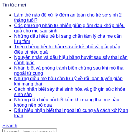
Tin tức mới
Làm thế nào để xử lý đờm an toàn cho trẻ sơ sinh 2
tháng tuổi?
Các phương pháp tự nhiên giúp giảm đau khớp hiệu
quả cho mẹ sau sinh
Những dấu hiệu trẻ bị sang chấn tâm lý cha mẹ cần
lưu tâm
Triệu chứng bệnh chàm sữa ở trẻ nhỏ và giải pháp
điều trị hiệu quả
Nguyên nhân và dấu hiệu băng huyết sau sảy thai cần
cảnh giác
Nhận biết và phòng tránh biến chứng sau khi mổ thai
ngoài tử cung
Những điều mẹ bầu cần lưu ý về rối loạn tuyến giáp
khi mang thai
Cách nhận biết sảy thai sinh hóa và giữ gìn sức khỏe
sinh sản
Những dấu hiệu nội tiết kém khi mang thai mẹ bầu
không nên bỏ qua
Dấu hiệu nhận biết thai ngoài tử cung và cách xử lý an
toàn
Search