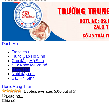
Danh Mục
Trang chủ
Trung Cấp Hộ Sinh
Cao đẳng Hộ Sinh
Sức Khỏe Mẹ Và Bé
Mang Thai
Nuôi dậy con
Sau Khi Sinh
Home
Mang Thai
(
1
votes, average:
5,00
out of 5)
Loading...
Chia sẻ: