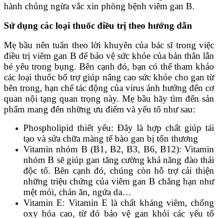
hành chủng ngừa vắc xin phòng bệnh viêm gan B.
Sử dụng các loại thuốc điều trị theo hướng dẫn
Mẹ bầu nên tuân theo lời khuyên của bác sĩ trong việc
điều trị viêm gan B để bảo vệ sức khỏe của bản thân lẫn
bé yêu trong bụng. Bên cạnh đó, bạn có thể tham khảo
các loại thuốc bổ trợ giúp nâng cao sức khỏe cho gan từ
bên trong, hạn chế tác động của virus ảnh hưởng đến cơ
quan nội tạng quan trọng này. Mẹ bầu hãy tìm đến sản
phẩm mang đến những ưu điểm và yếu tố như sau:
Phospholipid thiết yếu: Đây là hợp chất giúp tái
tạo và sửa chữa màng tế bào gan bị tổn thương
Vitamin nhóm B (B1, B2, B3, B6, B12): Vitamin
nhóm B sẽ giúp gan tăng cường khả năng đào thải
độc tố. Bên cạnh đó, chúng còn hỗ trợ cải thiện
những triệu chứng của viêm gan B chẳng hạn như
mệt mỏi, chán ăn, ngứa da…
Vitamin E: Vitamin E là chất kháng viêm, chống
oxy hóa cao, từ đó bảo vệ gan khỏi các yếu tố