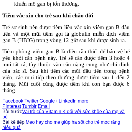
khiến mô gan bị tổn thương.
Tiêm vắc xin cho trẻ sau khi chào đời
Trẻ sơ sinh nên được tiêm liều vắc-xin viêm gan B đầu
tiên và một mũi tiêm gọi là globulin miễn dịch viêm
gan B (HBIG) trong vòng 12 giờ sau khi được sinh ra.
Tiêm phòng viêm gan B là điều cần thiết để bảo vệ bé
yêu khỏi căn bệnh này. Trẻ sẽ cần được tiêm 3 hoặc 4
mũi tất cả, tùy thuộc vào cân nặng cũng như chỉ định
của bác sĩ. Sau khi tiêm các mũi đầu tiên trong bệnh
viện, các mũi tiếp theo thường được tiêm sau 1 đến 2
tháng. Mũi cuối cùng được tiêm khi con bạn được 6
tháng.
Facebook
Twitter
Google+
LinkedIn
more
Pinterest
Tumblr
Email
Bài trước
Vai trò của Vitamin K đối với sức khỏe của mẹ và
bé
Bài kế tiếp
Mẹo hay cho mẹ giúp hạ sốt cho trẻ mọc răng
hiệu quả