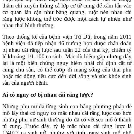
thậm chí xuyên thủng cả lớp cơ tử cung để xâm lấn vào
cơ quan lân cận như bàng quang, ruột nên nhau cài
răng lược không thể tróc được một cách tự nhiên như
nhau thai bình thường.
Theo thống kê của bệnh viện Từ Dũ, trong năm 2011
bệnh viện đã tiếp nhận 46 trường hợp được chẩn đoán
bị nhau cài răng lược sau tuần 22 của thai kỳ, chiếm tỷ
lệ khoảng 1/1.100 ca sinh. Mặc dù hiếm gặp nhưng đây
lại là một biến chứng nguy hiểm phải chỉ định cắt tử
cung chu sản, có thể cướp đi mạng sống của thai phụ
hoặc tác động tiêu cực đến đời sống và sức khỏe sinh
sản của người bệnh.
Ai có nguy cơ bị nhau cài răng lược?
Những phụ nữ đã từng sinh con bằng phương pháp đẻ
mổ lấy thai có nguy cơ mắc nhau cài răng lược cao hơn
những phụ nữ sinh thường do đã có vết sẹo mổ ở thành
tử cung. Trước đây, tỷ lệ mắc nhau cài răng lược là
1/4027 ca sinh nở, nhưng với tình trạng sinh mổ phổ