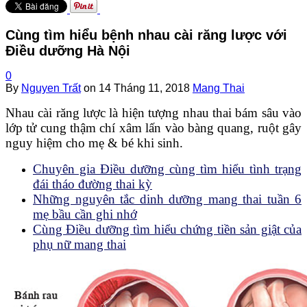
Cùng tìm hiểu bệnh nhau cài răng lược với
Điều dưỡng Hà Nội
0
By
Nguyen Trất
on
14 Tháng 11, 2018
Mang Thai
Nhau cài răng lược là hiện tượng nhau thai bám sâu vào
lớp tử cung thậm chí xâm lấn vào bàng quang, ruột gây
nguy hiệm cho mẹ & bé khi sinh.
Chuyên gia Điều dưỡng cùng tìm hiểu tình trạng
đái tháo đường thai kỳ
Những nguyên tắc dinh dưỡng mang thai tuần 6
mẹ bầu cần ghi nhớ
Cùng Điều dưỡng tìm hiểu chứng tiền sản giật của
phụ nữ mang thai