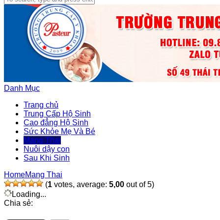
Danh Mục
Trang chủ
Trung Cấp Hộ Sinh
Cao đẳng Hộ Sinh
Sức Khỏe Mẹ Và Bé
Mang Thai
Nuôi dậy con
Sau Khi Sinh
Home
Mang Thai
(
1
votes, average:
5,00
out of 5)
Loading...
Chia sẻ: