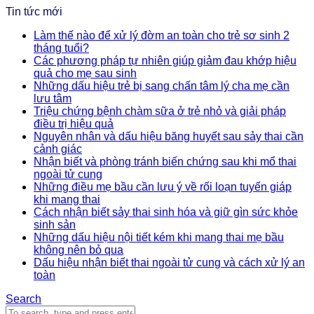
Tin tức mới
Làm thế nào để xử lý đờm an toàn cho trẻ sơ sinh 2
tháng tuổi?
Các phương pháp tự nhiên giúp giảm đau khớp hiệu
quả cho mẹ sau sinh
Những dấu hiệu trẻ bị sang chấn tâm lý cha mẹ cần
lưu tâm
Triệu chứng bệnh chàm sữa ở trẻ nhỏ và giải pháp
điều trị hiệu quả
Nguyên nhân và dấu hiệu băng huyết sau sảy thai cần
cảnh giác
Nhận biết và phòng tránh biến chứng sau khi mổ thai
ngoài tử cung
Những điều mẹ bầu cần lưu ý về rối loạn tuyến giáp
khi mang thai
Cách nhận biết sảy thai sinh hóa và giữ gìn sức khỏe
sinh sản
Những dấu hiệu nội tiết kém khi mang thai mẹ bầu
không nên bỏ qua
Dấu hiệu nhận biết thai ngoài tử cung và cách xử lý an
toàn
Search