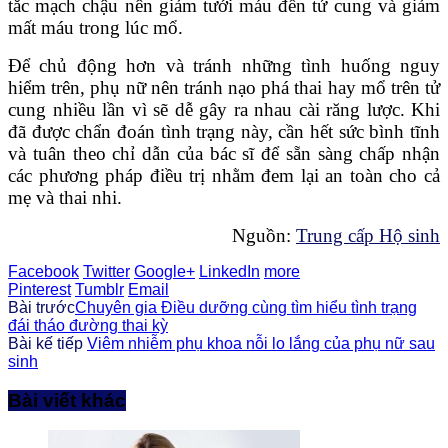
tắc mạch chậu nên giảm tưới máu đến tử cung và giảm
mất máu trong lúc mổ.
Để chủ động hơn và tránh những tình huống nguy
hiểm trên, phụ nữ nên tránh nạo phá thai hay mổ trên tử
cung nhiều lần vì sẽ dễ gây ra nhau cài răng lược. Khi
đã được chẩn đoán tình trạng này, cần hết sức bình tĩnh
và tuân theo chỉ dẫn của bác sĩ để sẵn sàng chấp nhận
các phương pháp điều trị nhằm đem lại an toàn cho cả
mẹ và thai nhi.
Nguồn:
Trung cấp Hộ sinh
Facebook
Twitter
Google+
LinkedIn
more
Pinterest
Tumblr
Email
Bài trước
Chuyên gia Điều dưỡng cùng tìm hiểu tình trạng
đái tháo đường thai kỳ
Bài kế tiếp
Viêm nhiễm phụ khoa nỗi lo lắng của phụ nữ sau
sinh
Bài viết khác