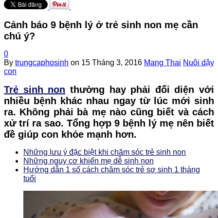
Cảnh báo 9 bệnh lý ở trẻ sinh non mẹ cần
chú ý?
0
By
trungcaphosinh
on
15 Tháng 3, 2016
Mang Thai
Nuôi dậy
con
Trẻ sinh non
thường hay phải đối diện với
nhiều bệnh khác nhau ngay từ lúc mới sinh
ra. Không phải bà mẹ nào cũng biết và cách
xử trí ra sao. Tổng hợp 9 bệnh lý mẹ nên biết
đề giúp con khỏe mạnh hơn.
Những lưu ý đặc biệt khi chăm sóc trẻ sinh non
Những nguy cơ khiến mẹ dễ sinh non
Hướng dẫn 1 số cách chăm sóc trẻ sơ sinh 1 tháng
tuổi