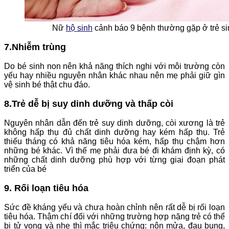
Nữ
hộ sinh
cảnh báo 9 bệnh thường gặp ở trẻ s
7.Nhiễm trùng
Do bé sinh non nên khả năng thích nghi với môi trường còn
yếu hay nhiều nguyên nhân khác nhau nên mẹ phải giữ gìn
vệ sinh bé thật chu đáo.
8.Trẻ dễ bị suy dinh dưỡng và thấp còi
Nguyên nhân dẫn đến trẻ suy dinh dưỡng, còi xương là trẻ
không hấp thụ đủ chất dinh dưỡng hay kém hấp thụ. Trẻ
thiếu tháng có khả năng tiêu hóa kém, hấp thụ chậm hơn
những bé khác. Vì thế mẹ phải đưa bé đi khám định kỳ, có
những chất dinh dưỡng phù hợp với từng giai đoạn phát
triển của bé
9. Rối loạn tiêu hóa
Sức đề kháng yếu và chưa hoàn chỉnh nên rất dễ bị rối loạn
tiêu hóa. Thậm chí đối với những trường hợp nặng trẻ có thể
bị tử vong và nhẹ thì mắc triệu chứng: nôn mửa, đau bụng,