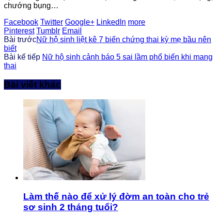
chướng bụng…
Facebook
Twitter
Google+
LinkedIn
more
Pinterest
Tumblr
Email
Bài trước
Nữ hộ sinh liệt kê 7 biến chứng thai kỳ mẹ bầu nên
biết
Bài kế tiếp
Nữ hộ sinh cảnh báo 5 sai lầm phổ biến khi mang
thai
Bài viết khác
Làm thế nào để xử lý đờm an toàn cho trẻ
sơ sinh 2 tháng tuổi?