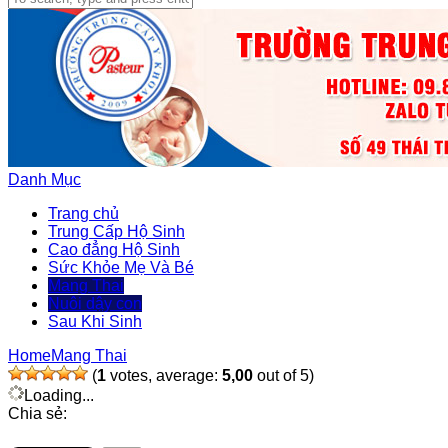
Danh Mục
Trang chủ
Trung Cấp Hộ Sinh
Cao đẳng Hộ Sinh
Sức Khỏe Mẹ Và Bé
Mang Thai
Nuôi dậy con
Sau Khi Sinh
Home
Mang Thai
(
1
votes, average:
5,00
out of 5)
Loading...
Chia sẻ: