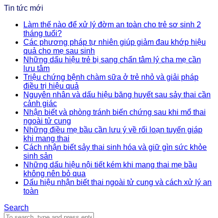
Tin tức mới
Làm thế nào để xử lý đờm an toàn cho trẻ sơ sinh 2
tháng tuổi?
Các phương pháp tự nhiên giúp giảm đau khớp hiệu
quả cho mẹ sau sinh
Những dấu hiệu trẻ bị sang chấn tâm lý cha mẹ cần
lưu tâm
Triệu chứng bệnh chàm sữa ở trẻ nhỏ và giải pháp
điều trị hiệu quả
Nguyên nhân và dấu hiệu băng huyết sau sảy thai cần
cảnh giác
Nhận biết và phòng tránh biến chứng sau khi mổ thai
ngoài tử cung
Những điều mẹ bầu cần lưu ý về rối loạn tuyến giáp
khi mang thai
Cách nhận biết sảy thai sinh hóa và giữ gìn sức khỏe
sinh sản
Những dấu hiệu nội tiết kém khi mang thai mẹ bầu
không nên bỏ qua
Dấu hiệu nhận biết thai ngoài tử cung và cách xử lý an
toàn
Search