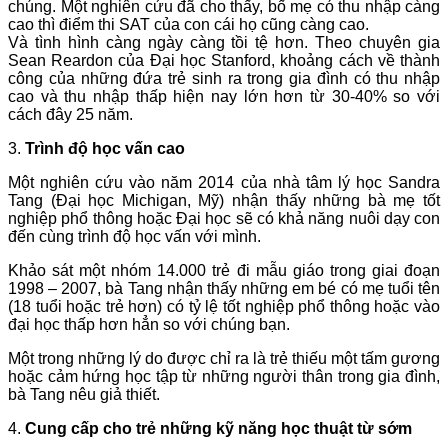
chúng. Một nghiên cứu đã cho thấy, bố mẹ có thu nhập càng
cao thì điểm thi SAT của con cái họ cũng càng cao.
Và tình hình càng ngày càng tồi tệ hơn. Theo chuyên gia
Sean Reardon của Đại học Stanford, khoảng cách về thành
công của những đứa trẻ sinh ra trong gia đình có thu nhập
cao và thu nhập thấp hiện nay lớn hơn từ 30-40% so với
cách đây 25 năm.
3.
Trình độ học vấn cao
Một nghiên cứu vào năm 2014 của nhà tâm lý học Sandra
Tang (Đại học Michigan, Mỹ) nhận thấy những bà mẹ tốt
nghiệp phổ thông hoặc Đại học sẽ có khả năng nuôi dạy con
đến cùng trình độ học vấn với mình.
Khảo sát một nhóm 14.000 trẻ đi mẫu giáo trong giai đoạn
1998 – 2007, bà Tang nhận thấy những em bé có mẹ tuổi tên
(18 tuổi hoặc trẻ hơn) có tỷ lệ tốt nghiệp phổ thông hoặc vào
đại học thấp hơn hẳn so với chúng bạn.
Một trong những lý do được chỉ ra là trẻ thiếu một tấm gương
hoặc cảm hứng học tập từ những người thân trong gia đình,
bà Tang nêu giả thiết.
4.
Cung cấp cho trẻ những kỹ năng học thuật từ sớm