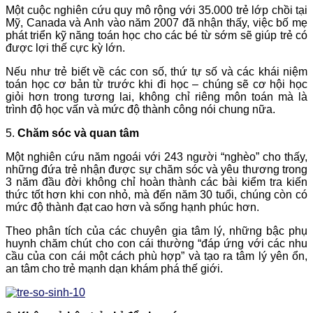
Một cuộc nghiên cứu quy mô rộng với 35.000 trẻ lớp chồi tại
Mỹ, Canada và Anh vào năm 2007 đã nhận thấy, việc bố mẹ
phát triển kỹ năng toán học cho các bé từ sớm sẽ giúp trẻ có
được lợi thế cực kỳ lớn.
Nếu như trẻ biết về các con số, thứ tự số và các khái niệm
toán học cơ bản từ trước khi đi học – chúng sẽ cơ hội học
giỏi hơn trong tương lai, không chỉ riêng môn toán mà là
trình độ học vấn và mức độ thành công nói chung nữa.
5.
Chăm sóc và quan tâm
Một nghiên cứu năm ngoái với 243 người “nghèo” cho thấy,
những đứa trẻ nhận được sự chăm sóc và yêu thương trong
3 năm đầu đời không chỉ hoàn thành các bài kiểm tra kiến
thức tốt hơn khi con nhỏ, mà đến năm 30 tuổi, chúng còn có
mức độ thành đạt cao hơn và sống hạnh phúc hơn.
Theo phân tích của các chuyên gia tâm lý, những bậc phụ
huynh chăm chút cho con cái thường “đáp ứng với các nhu
cầu của con cái một cách phù hợp” và tạo ra tâm lý yên ổn,
an tâm cho trẻ mạnh dạn khám phá thế giới.