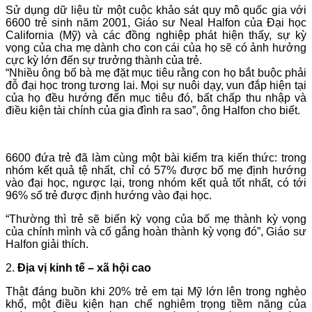
Sử dụng dữ liệu từ một cuộc khảo sát quy mô quốc gia với
6600 trẻ sinh năm 2001, Giáo sư Neal Halfon của Đại học
California (Mỹ) và các đồng nghiệp phát hiện thấy, sự kỳ
vọng của cha mẹ dành cho con cái của họ sẽ có ảnh hưởng
cực kỳ lớn đến sự trưởng thành của trẻ.
“Nhiều ông bố bà mẹ đặt mục tiêu rằng con họ bắt buộc phải
đỗ đại học trong tương lai. Mọi sự nuôi dạy, vun đắp hiện tại
của họ đều hướng đến mục tiêu đó, bất chấp thu nhập và
điều kiện tài chính của gia đình ra sao”, ông Halfon cho biết.
6600 đứa trẻ đã làm cùng một bài kiểm tra kiến thức: trong
nhóm kết quả tệ nhất, chỉ có 57% được bố mẹ định hướng
vào đại học, ngược lại, trong nhóm kết quả tốt nhất, có tới
96% số trẻ được định hướng vào đại học.
“Thường thì trẻ sẽ biến kỳ vọng của bố mẹ thành kỳ vọng
của chính mình và cố gắng hoàn thành kỳ vọng đó”, Giáo sư
Halfon giải thích.
2.
Địa vị kinh tế – xã hội cao
Thật đáng buồn khi 20% trẻ em tại Mỹ lớn lên trong nghèo
khổ, một điều kiện hạn chế nghiêm trọng tiềm năng của