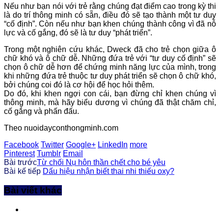
Nếu như bạn nói với trẻ rằng chúng đạt điểm cao trong kỳ thi
là do trí thông minh có sẵn, điều đó sẽ tạo thành một tư duy
“cố định”. Còn nếu như bạn khen chúng thành công vì đã nỗ
lực và cố gắng, đó sẽ là tư duy “phát triển”.
Trong một nghiên cứu khác, Dweck đã cho trẻ chọn giữa ô
chữ khó và ô chữ dễ. Những đứa trẻ với “tư duy cố định” sẽ
chọn ô chữ dễ hơn để chứng minh năng lực của mình, trong
khi những đứa trẻ thuộc tư duy phát triển sẽ chọn ô chữ khó,
bởi chúng coi đó là cơ hội để học hỏi thêm.
Do đó, khi khen ngợi con cái, bạn đừng chỉ khen chúng vì
thông minh, mà hãy biểu dương vì chúng đã thật chăm chỉ,
cố gắng và phấn đấu.
Theo nuoidayconthongminh.com
Facebook
Twitter
Google+
LinkedIn
more
Pinterest
Tumblr
Email
Bài trước
Từ chối Nụ hôn thần chết cho bé yêu
Bài kế tiếp
Dấu hiệu nhận biết thai nhi thiếu oxy?
Bài viết khác