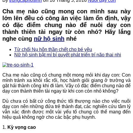
By
trungcaphosinh
on
16 Tháng 5, 2016
Nuôi dậy con
Cha mẹ nào cũng mong con mình sau này
lớn lên đều có công ăn việc làm ổn định, vậy
có đặc điểm chung nào để nuôi dạy con
thành thiên tài ngay từ còn nhỏ? Hãy lắng
nghe cùng
nữ hộ sinh
nhé
Từ chối Nụ hôn thần chết cho bé yêu
Nữ hộ sinh bật mí bí quyết phát triển trí não thai nhi
Cha mẹ nào cũng có chung một mong mỏi khi dạy con: Con
mình tránh xa khỏi rắc rối, học hành giỏi giang ở trường và
gặt hái thành công khi đi làm. Vậy có đặc điểm chung nào để
dạy con thành thiên tài ngay từ khi con còn nhỏ không?
Dù chưa có bất cứ công thức tối thượng nào cho việc nuôi
dạy con nên những đứa trẻ thành đạt, các nghiên cứu tâm lý
vẫn xác định được một vài yếu tố chung có thể mang đến
hiệu quả không ngờ cho các bậc phụ huynh.
1.
Kỳ vọng cao