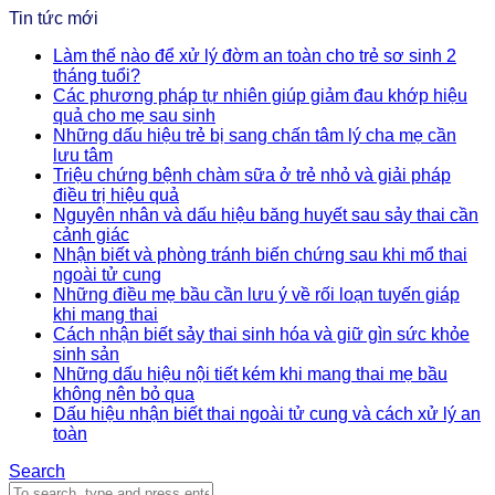
Tin tức mới
Làm thế nào để xử lý đờm an toàn cho trẻ sơ sinh 2
tháng tuổi?
Các phương pháp tự nhiên giúp giảm đau khớp hiệu
quả cho mẹ sau sinh
Những dấu hiệu trẻ bị sang chấn tâm lý cha mẹ cần
lưu tâm
Triệu chứng bệnh chàm sữa ở trẻ nhỏ và giải pháp
điều trị hiệu quả
Nguyên nhân và dấu hiệu băng huyết sau sảy thai cần
cảnh giác
Nhận biết và phòng tránh biến chứng sau khi mổ thai
ngoài tử cung
Những điều mẹ bầu cần lưu ý về rối loạn tuyến giáp
khi mang thai
Cách nhận biết sảy thai sinh hóa và giữ gìn sức khỏe
sinh sản
Những dấu hiệu nội tiết kém khi mang thai mẹ bầu
không nên bỏ qua
Dấu hiệu nhận biết thai ngoài tử cung và cách xử lý an
toàn
Search