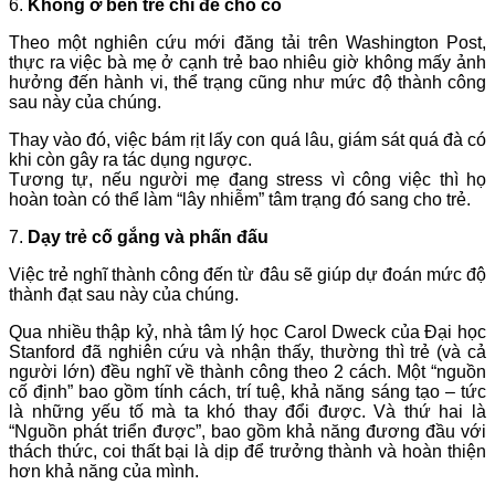
6.
Không ở bên trẻ chỉ để cho có
Theo một nghiên cứu mới đăng tải trên Washington Post,
thực ra việc bà mẹ ở cạnh trẻ bao nhiêu giờ không mấy ảnh
hưởng đến hành vi, thể trạng cũng như mức độ thành công
sau này của chúng.
Thay vào đó, việc bám rịt lấy con quá lâu, giám sát quá đà có
khi còn gây ra tác dụng ngược.
Tương tự, nếu người mẹ đang stress vì công việc thì họ
hoàn toàn có thể làm “lây nhiễm” tâm trạng đó sang cho trẻ.
7.
Dạy trẻ cố gắng và phấn đấu
Việc trẻ nghĩ thành công đến từ đâu sẽ giúp dự đoán mức độ
thành đạt sau này của chúng.
Qua nhiều thập kỷ, nhà tâm lý học Carol Dweck của Đại học
Stanford đã nghiên cứu và nhận thấy, thường thì trẻ (và cả
người lớn) đều nghĩ về thành công theo 2 cách. Một “nguồn
cố định” bao gồm tính cách, trí tuệ, khả năng sáng tạo – tức
là những yếu tố mà ta khó thay đổi được. Và thứ hai là
“Nguồn phát triển được”, bao gồm khả năng đương đầu với
thách thức, coi thất bại là dịp để trưởng thành và hoàn thiện
hơn khả năng của mình.