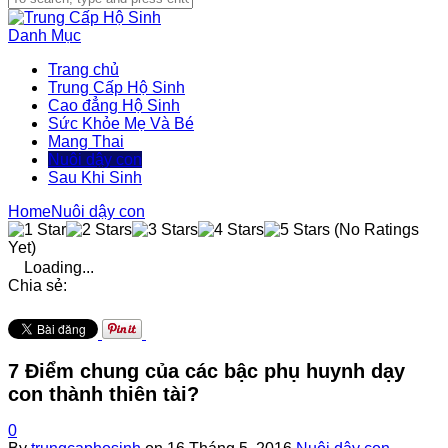
Danh Mục
Trang chủ
Trung Cấp Hộ Sinh
Cao đẳng Hộ Sinh
Sức Khỏe Mẹ Và Bé
Mang Thai
Nuôi dậy con
Sau Khi Sinh
Home
Nuôi dậy con
(No Ratings
Yet)
Loading...
Chia sẻ:
7 Điểm chung của các bậc phụ huynh dạy
con thành thiên tài?
0