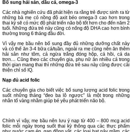
Bổ sung hải sản, dầu cá, omega-3
Các nhà nghiên cứu đã phát hiện ra rằng trẻ được sinh ra từ
những bà mẹ có nồng độ axit béo omega-3 cao hơn trong
thai kỳ sẽ có mức độ phát triển não bộ tốt hơn cho đến năm 2
tuổi. Những đứa trẻ này cũng có nống độ DHA cao hơn bình
thường trong 6 tháng đầu đời.
Vì vậy mẹ bầu nên bổ sung đầy đủ những dưỡng chất này
và có thể ăn 3-4 bữa cá/tuần, ngoài ra mẹ cũng nên ăn thêm
hải sản như tôm, cá ngừa trắng đóng hộp, cá hồi, cá da
trơn… Cũng theo các chuyên gia, phụ nữ ăn nhiều cá trong
thời gian mang thai thì những đứa trẻ sau này cũng được cải
thiện chỉ số IQ.
Nạp đủ acid folic
Các chuyên gia cho biết việc bổ sung lượng acid folic trong
suốt những tháng “đeo ba lô ngược” là một trong những
nhân tố vàng nhằm giúp bé yêu phát triển não bộ.
Chính vì vậy, mẹ bầu nên lưu ý nạp từ 400 – 800 mcg acid
folic mỗi ngày trong suốt thai kỳ thông qua các thực phẩm
như nước cam ép, gan động vật, các loại hạt nảy mầm, các