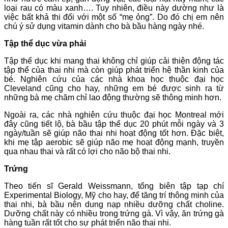
loại rau có màu xanh…. Tuy nhiên, điều này dường như là
việc bất khả thi đối với một số “mẹ ỏng”. Do đó chị em nên
chú ý sử dụng vitamin dành cho bà bầu hàng ngày nhé.
Tập thể dục vừa phải
Tập thể dục khi mang thai không chỉ giúp cải thiện động tác
tập thể của thai nhi mà còn giúp phát triển hệ thần kinh của
bé. Nghiên cứu của các nhà khoa học thuộc đại học
Cleveland cũng cho hay, những em bé được sinh ra từ
những bà mẹ chăm chỉ lao động thường sẽ thông minh hơn.
Ngoài ra, các nhà nghiên cứu thuộc đại học Montreal mới
đây cũng tiết lộ, bà bầu tập thể dục 20 phút mỗi ngày và 3
ngày/tuần sẽ giúp não thai nhi hoạt động tốt hơn. Đặc biệt,
khi mẹ tập aerobic sẽ giúp não mẹ hoạt động mạnh, truyền
qua nhau thai và rất có lợi cho não bộ thai nhi.
Trứng
Theo tiến sĩ Gerald Weissmann, tổng biên tập tạp chí
Experimental Biology, Mỹ cho hay, để tăng trí thông minh của
thai nhi, bà bầu nên dung nạp nhiều dưỡng chất choline.
Dưỡng chất này có nhiều trong trứng gà. Vì vậy, ăn trứng gà
hàng tuần rất tốt cho sự phát triển não thai nhi.