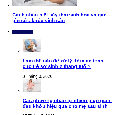
Cách nhận biết sảy thai sinh hóa và giữ
gìn sức khỏe sinh sản
Bài mới nhất
Làm thế nào để xử lý đờm an toàn
cho trẻ sơ sinh 2 tháng tuổi?
3 Tháng 3, 2026
Các phương pháp tự nhiên giúp giảm
đau khớp hiệu quả cho mẹ sau sinh