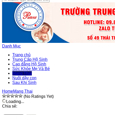
Danh Mục
Trang chủ
Trung Cấp Hộ Sinh
Cao đẳng Hộ Sinh
Sức Khỏe Mẹ Và Bé
Mang Thai
Nuôi dậy con
Sau Khi Sinh
Home
Mang Thai
(No Ratings Yet)
Loading...
Chia sẻ: