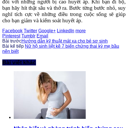
đối với những người bị cao huyết áp. Khi bạn đi bộ,
bạn hãy hít thật sâu và thở ra. Bước từng bước nhỏ, suy
nghĩ tích cực về những điều trong cuộc sống sẽ giúp
cho bạn giảm và kiểm soát huyết áp.
Facebook
Twitter
Google+
LinkedIn
more
Pinterest
Tumblr
Email
Bài trước
Hướng dẫn kỹ thuật mát xa cho bé sơ sinh
Bài kế tiếp
Nữ hộ sinh liệt kê 7 biến chứng thai kỳ mẹ bầu
nên biết
Bài viết khác