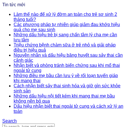
Tin tức mới
Làm thế nào để xử lý đờm an toàn cho trẻ sơ sinh 2
tháng tuổi?
Các phương pháp tự nhiên giúp giảm đau khớp hiệu
quả cho mẹ sau sinh
Những dấu hiệu trẻ bị sang chấn tâm lý cha mẹ cần
lưu tâm
Triệu chứng bệnh chàm sữa ở trẻ nhỏ và giải pháp
điều trị hiệu quả
Nguyên nhân và dấu hiệu băng huyết sau sảy thai cần
cảnh giác
Nhận biết và phòng tránh biến chứng sau khi mổ thai
ngoài tử cung
Những điều mẹ bầu cần lưu ý về rối loạn tuyến giáp
khi mang thai
Cách nhận biết sảy thai sinh hóa và giữ gìn sức khỏe
sinh sản
Những dấu hiệu nội tiết kém khi mang thai mẹ bầu
không nên bỏ qua
Dấu hiệu nhận biết thai ngoài tử cung và cách xử lý an
toàn
Search