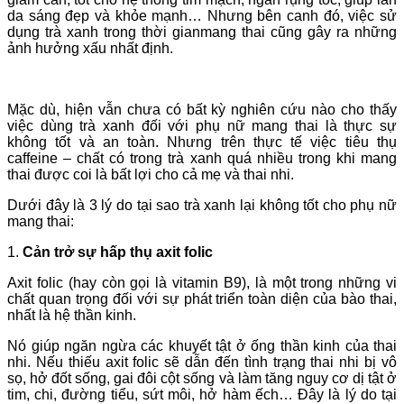
da sáng đẹp và khỏe mạnh… Nhưng bên canh đó, việc sử
dụng trà xanh trong thời gianmang thai cũng gây ra những
ảnh hưởng xấu nhất định.
Mặc dù, hiện vẫn chưa có bất kỳ nghiên cứu nào cho thấy
việc dùng trà xanh đối với phụ nữ mang thai là thực sự
không tốt và an toàn. Nhưng trên thực tế việc tiêu thụ
caffeine – chất có trong trà xanh quá nhiều trong khi mang
thai được coi là bất lợi cho cả mẹ và thai nhi.
Dưới đây là 3 lý do tại sao trà xanh lại không tốt cho phụ nữ
mang thai:
1.
Cản trở sự hấp thụ axit folic
Axit folic (hay còn gọi là vitamin B9), là một trong những vi
chất quan trọng đối với sự phát triển toàn diện của bào thai,
nhất là hệ thần kinh.
Nó giúp ngăn ngừa các khuyết tật ở ống thần kinh của thai
nhi. Nếu thiếu axit folic sẽ dẫn đến tình trạng thai nhi bị vô
sọ, hở đốt sống, gai đôi cột sống và làm tăng nguy cơ dị tật ở
tim, chi, đường tiểu, sứt môi, hở hàm ếch… Đây là lý do tại