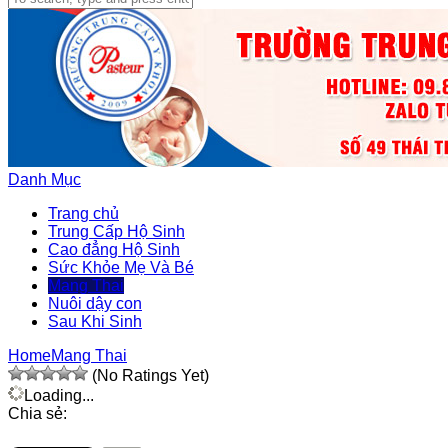
Danh Mục
Trang chủ
Trung Cấp Hộ Sinh
Cao đẳng Hộ Sinh
Sức Khỏe Mẹ Và Bé
Mang Thai
Nuôi dậy con
Sau Khi Sinh
Home
Mang Thai
(No Ratings Yet)
Loading...
Chia sẻ: