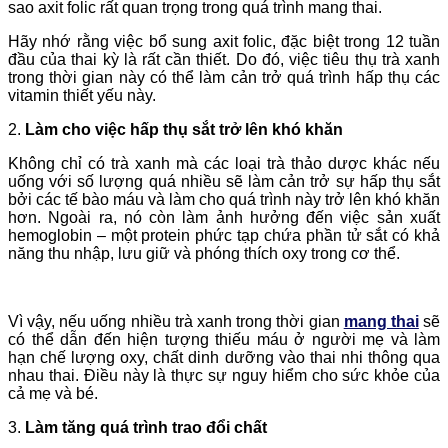
sao axit folic rất quan trọng trong quá trình mang thai.
Hãy nhớ rằng việc bổ sung axit folic, đặc biệt trong 12 tuần
đầu của thai kỳ là rất cần thiết. Do đó, việc tiêu thụ trà xanh
trong thời gian này có thể làm cản trở quá trình hấp thụ các
vitamin thiết yếu này.
2.
Làm cho việc hấp thụ sắt trở lên khó khăn
Không chỉ có trà xanh mà các loại trà thảo dược khác nếu
uống với số lượng quá nhiều sẽ làm cản trở sự hấp thụ sắt
bởi các tế bào máu và làm cho quá trình này trở lên khó khăn
hơn. Ngoài ra, nó còn làm ảnh hưởng đến việc sản xuất
hemoglobin – một protein phức tạp chứa phần tử sắt có khả
năng thu nhập, lưu giữ và phóng thích oxy trong cơ thể.
Vì vậy, nếu uống nhiều trà xanh trong thời gian
mang thai
sẽ
có thể dẫn đến hiện tượng thiếu máu ở người mẹ và làm
hạn chế lượng oxy, chất dinh dưỡng vào thai nhi thông qua
nhau thai. Điều này là thực sự nguy hiểm cho sức khỏe của
cả mẹ và bé.
3.
Làm tăng quá trình trao đổi chất