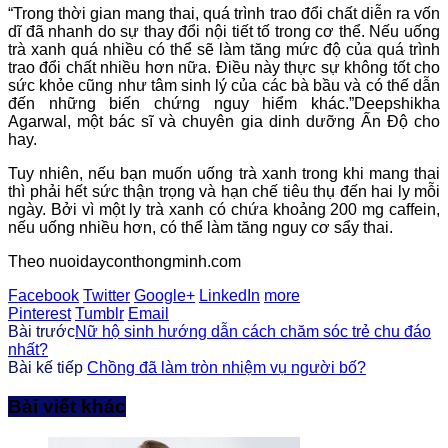
“Trong thời gian mang thai, quá trình trao đổi chất diễn ra vốn
dĩ đã nhanh do sự thay đổi nội tiết tố trong cơ thể. Nếu uống
trà xanh quá nhiều có thể sẽ làm tăng mức độ của quá trình
trao đổi chất nhiều hơn nữa. Điều này thực sự không tốt cho
sức khỏe cũng như tâm sinh lý của các bà bầu và có thế dẫn
đến những biến chứng nguy hiểm khác.”Deepshikha
Agarwal, một bác sĩ và chuyên gia dinh dưỡng Ấn Độ cho
hay.
Tuy nhiên, nếu bạn muốn uống trà xanh trong khi mang thai
thì phải hết sức thận trọng và hạn chế tiêu thụ đến hai ly mỗi
ngày. Bởi vì một ly trà xanh có chứa khoảng 200 mg caffein,
nếu uống nhiều hơn, có thể làm tăng nguy cơ sẩy thai.
Theo nuoidayconthongminh.com
Facebook
Twitter
Google+
LinkedIn
more
Pinterest
Tumblr
Email
Bài trước
Nữ hộ sinh hướng dẫn cách chăm sóc trẻ chu đáo
nhất?
Bài kế tiếp
Chồng đã làm tròn nhiệm vụ người bố?
Bài viết khác