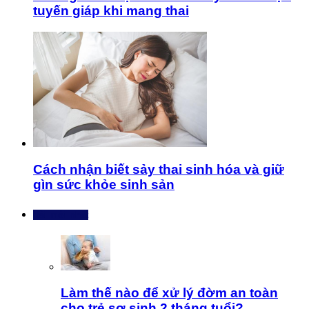
tuyến giáp khi mang thai
Cách nhận biết sảy thai sinh hóa và giữ
gìn sức khỏe sinh sản
Bài mới nhất
Làm thế nào để xử lý đờm an toàn
cho trẻ sơ sinh 2 tháng tuổi?