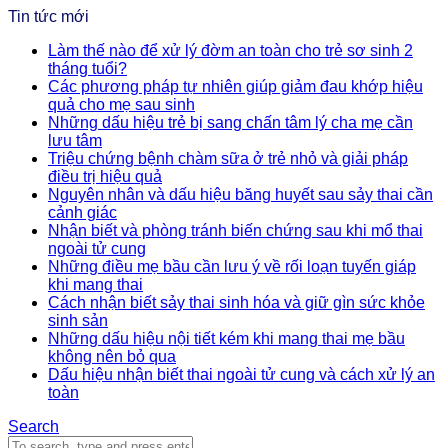
Tin tức mới
Làm thế nào để xử lý đờm an toàn cho trẻ sơ sinh 2
tháng tuổi?
Các phương pháp tự nhiên giúp giảm đau khớp hiệu
quả cho mẹ sau sinh
Những dấu hiệu trẻ bị sang chấn tâm lý cha mẹ cần
lưu tâm
Triệu chứng bệnh chàm sữa ở trẻ nhỏ và giải pháp
điều trị hiệu quả
Nguyên nhân và dấu hiệu băng huyết sau sảy thai cần
cảnh giác
Nhận biết và phòng tránh biến chứng sau khi mổ thai
ngoài tử cung
Những điều mẹ bầu cần lưu ý về rối loạn tuyến giáp
khi mang thai
Cách nhận biết sảy thai sinh hóa và giữ gìn sức khỏe
sinh sản
Những dấu hiệu nội tiết kém khi mang thai mẹ bầu
không nên bỏ qua
Dấu hiệu nhận biết thai ngoài tử cung và cách xử lý an
toàn
Search