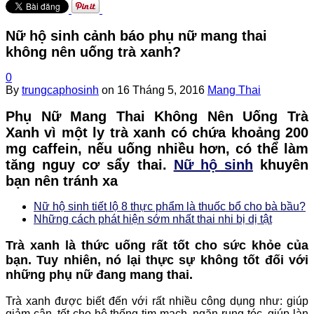
Nữ hộ sinh cảnh báo phụ nữ mang thai
không nên uống trà xanh?
0
By
trungcaphosinh
on
16 Tháng 5, 2016
Mang Thai
Phụ Nữ Mang Thai Không Nên Uống Trà
Xanh vì một ly trà xanh có chứa khoảng 200
mg caffein, nếu uống nhiều hơn, có thể làm
tăng nguy cơ sẩy thai.
Nữ hộ sinh
khuyên
bạn nên tránh xa
Nữ hộ sinh tiết lộ 8 thực phẩm là thuốc bổ cho bà bầu?
Những cách phát hiện sớm nhất thai nhi bị dị tật
Trà xanh là thức uống rất tốt cho sức khỏe của
bạn. Tuy nhiên, nó lại thực sự không tốt đối với
những phụ nữ đang mang thai.
Trà xanh được biết đến với rất nhiều công dụng như: giúp
giảm cân, tốt cho hệ thống tim mạch, ngăn rụng tóc, giúp làn