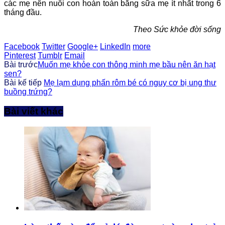
các mẹ nên nuôi con hoàn toàn bằng sữa mẹ ít nhất trong 6
tháng đầu.
Theo Sức khỏe đời sống
Facebook
Twitter
Google+
LinkedIn
more
Pinterest
Tumblr
Email
Bài trước
Muốn mẹ khỏe con thông minh mẹ bầu nên ăn hạt
sen?
Bài kế tiếp
Mẹ lạm dụng phấn rôm bé có nguy cơ bị ung thư
buồng trứng?
Bài viết khác