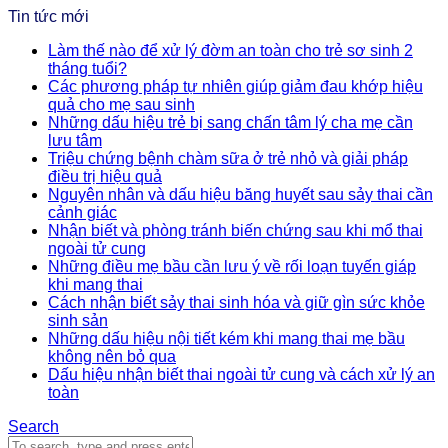
Tin tức mới
Làm thế nào để xử lý đờm an toàn cho trẻ sơ sinh 2
tháng tuổi?
Các phương pháp tự nhiên giúp giảm đau khớp hiệu
quả cho mẹ sau sinh
Những dấu hiệu trẻ bị sang chấn tâm lý cha mẹ cần
lưu tâm
Triệu chứng bệnh chàm sữa ở trẻ nhỏ và giải pháp
điều trị hiệu quả
Nguyên nhân và dấu hiệu băng huyết sau sảy thai cần
cảnh giác
Nhận biết và phòng tránh biến chứng sau khi mổ thai
ngoài tử cung
Những điều mẹ bầu cần lưu ý về rối loạn tuyến giáp
khi mang thai
Cách nhận biết sảy thai sinh hóa và giữ gìn sức khỏe
sinh sản
Những dấu hiệu nội tiết kém khi mang thai mẹ bầu
không nên bỏ qua
Dấu hiệu nhận biết thai ngoài tử cung và cách xử lý an
toàn
Search