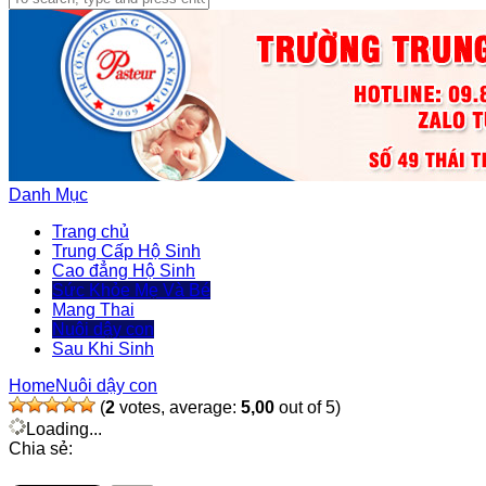
Danh Mục
Trang chủ
Trung Cấp Hộ Sinh
Cao đẳng Hộ Sinh
Sức Khỏe Mẹ Và Bé
Mang Thai
Nuôi dậy con
Sau Khi Sinh
Home
Nuôi dậy con
(
2
votes, average:
5,00
out of 5)
Loading...
Chia sẻ: