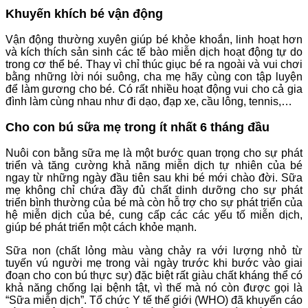
Khuyến khích bé vận động
Vận động thường xuyên giúp bé khỏe khoắn, linh hoạt hơn
và kích thích sản sinh các tế bào miễn dịch hoạt động tự do
trong cơ thể bé. Thay vì chỉ thúc giục bé ra ngoài và vui chơi
bằng những lời nói suông, cha mẹ hãy cùng con tập luyện
để làm gương cho bé. Có rất nhiều hoạt động vui cho cả gia
đình làm cùng nhau như đi dạo, đạp xe, cầu lông, tennis,…
Cho con bú sữa mẹ trong ít nhất 6 tháng đầu
Nuôi con bằng sữa mẹ là một bước quan trọng cho sự phát
triển và tăng cường khả năng miễn dịch tự nhiên của bé
ngay từ những ngày đầu tiên sau khi bé mới chào đời. Sữa
mẹ không chỉ chứa đầy đủ chất dinh dưỡng cho sự phát
triển bình thường của bé mà còn hỗ trợ cho sự phát triển của
hệ miễn dịch của bé, cung cấp các các yếu tố miễn dịch,
giúp bé phát triển một cách khỏe mạnh.
Sữa non (chất lỏng màu vàng chảy ra với lượng nhỏ từ
tuyến vú người mẹ trong vài ngày trước khi bước vào giai
đoạn cho con bú thực sự) đặc biệt rất giàu chất kháng thể có
khả năng chống lại bệnh tật, vì thế mà nó còn được gọi là
“Sữa miễn dịch”. Tổ chức Y tế thế giới (WHO) đã khuyến cáo