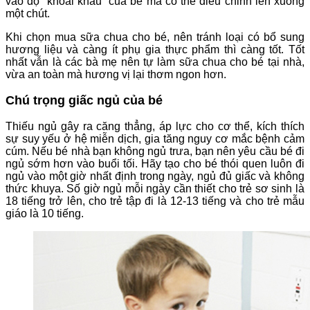
vào độ “khoái khẩu” của bé mà có thể điều chỉnh lên xuống
một chút.
Khi chọn mua sữa chua cho bé, nên tránh loại có bổ sung
hương liệu và càng ít phụ gia thực phẩm thì càng tốt. Tốt
nhất vẫn là các bà mẹ nên tự làm sữa chua cho bé tại nhà,
vừa an toàn mà hương vị lại thơm ngon hơn.
Chú trọng giấc ngủ của bé
Thiếu ngủ gây ra căng thẳng, áp lực cho cơ thể, kích thích
sự suy yếu ở hệ miễn dịch, gia tăng nguy cơ mắc bệnh cảm
cúm. Nếu bé nhà bạn không ngủ trưa, bạn nên yêu cầu bé đi
ngủ sớm hơn vào buổi tối. Hãy tạo cho bé thói quen luôn đi
ngủ vào một giờ nhất định trong ngày, ngủ đủ giấc và không
thức khuya. Số giờ ngủ mỗi ngày cần thiết cho trẻ sơ sinh là
18 tiếng trở lên, cho trẻ tập đi là 12-13 tiếng và cho trẻ mẫu
giáo là 10 tiếng.