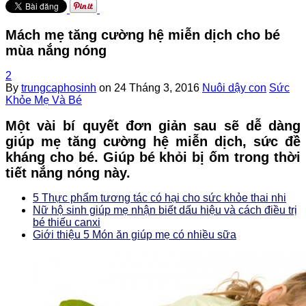
Mách mẹ tăng cường hệ miễn dịch cho bé
mùa nắng nóng
2
By
trungcaphosinh
on
24 Tháng 3, 2016
Nuôi dậy con
Sức
Khỏe Mẹ Và Bé
Một vài bí quyết đơn giản sau sẽ dễ dàng
giúp mẹ tăng cường hệ miễn dịch, sức đề
kháng cho bé. Giúp bé khỏi bị ốm trong thời
tiết nắng nóng này.
5 Thực phẩm tương tác có hại cho sức khỏe thai nhi
Nữ hộ sinh giúp mẹ nhận biết dấu hiệu và cách điều trị
bé thiếu canxi
Giới thiệu 5 Món ăn giúp mẹ có nhiều sữa