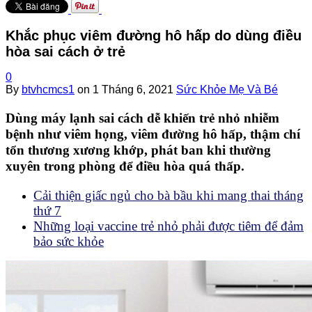
Khắc phục viêm đường hô hấp do dùng điều
hòa sai cách ở trẻ
0
By
btvhcmcs1
on
1 Tháng 6, 2021
Sức Khỏe Mẹ Và Bé
Dùng máy lạnh sai cách dễ khiến trẻ nhỏ nhiễm
bệnh như viêm họng, viêm đường hô hấp, thậm chí
tổn thương xương khớp, phát ban khi thường
xuyên trong phòng để điều hòa quá thấp.
Cải thiện giấc ngủ cho bà bầu khi mang thai tháng
thứ 7
Những loại vaccine trẻ nhỏ phải được tiêm để đảm
bảo sức khỏe