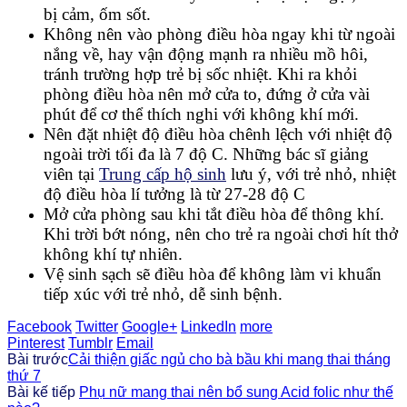
bị cảm, ốm sốt.
Không nên vào phòng điều hòa ngay khi từ ngoài
nắng về, hay vận động mạnh ra nhiều mồ hôi,
tránh trường hợp trẻ bị sốc nhiệt. Khi ra khỏi
phòng điều hòa nên mở cửa to, đứng ở cửa vài
phút để cơ thể thích nghi với không khí mới.
Nên đặt nhiệt độ điều hòa chênh lệch với nhiệt độ
ngoài trời tối đa là 7 độ C. Những bác sĩ giảng
viên tại
Trung cấp hộ sinh
lưu ý, với trẻ nhỏ, nhiệt
độ điều hòa lí tưởng là từ 27-28 độ C
Mở cửa phòng sau khi tắt điều hòa để thông khí.
Khi trời bớt nóng, nên cho trẻ ra ngoài chơi hít thở
không khí tự nhiên.
Vệ sinh sạch sẽ điều hòa để không làm vi khuẩn
tiếp xúc với trẻ nhỏ, dễ sinh bệnh.
Facebook
Twitter
Google+
LinkedIn
more
Pinterest
Tumblr
Email
Bài trước
Cải thiện giấc ngủ cho bà bầu khi mang thai tháng
thứ 7
Bài kế tiếp
Phụ nữ mang thai nên bổ sung Acid folic như thế