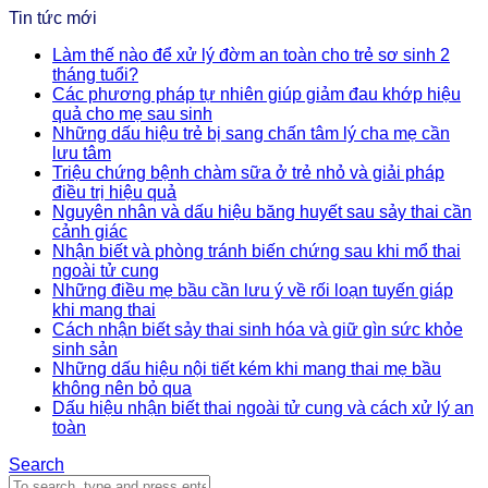
Tin tức mới
Làm thế nào để xử lý đờm an toàn cho trẻ sơ sinh 2
tháng tuổi?
Các phương pháp tự nhiên giúp giảm đau khớp hiệu
quả cho mẹ sau sinh
Những dấu hiệu trẻ bị sang chấn tâm lý cha mẹ cần
lưu tâm
Triệu chứng bệnh chàm sữa ở trẻ nhỏ và giải pháp
điều trị hiệu quả
Nguyên nhân và dấu hiệu băng huyết sau sảy thai cần
cảnh giác
Nhận biết và phòng tránh biến chứng sau khi mổ thai
ngoài tử cung
Những điều mẹ bầu cần lưu ý về rối loạn tuyến giáp
khi mang thai
Cách nhận biết sảy thai sinh hóa và giữ gìn sức khỏe
sinh sản
Những dấu hiệu nội tiết kém khi mang thai mẹ bầu
không nên bỏ qua
Dấu hiệu nhận biết thai ngoài tử cung và cách xử lý an
toàn
Search