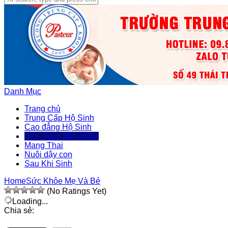
Danh Mục
Trang chủ
Trung Cấp Hộ Sinh
Cao đẳng Hộ Sinh
Sức Khỏe Mẹ Và Bé
Mang Thai
Nuôi dậy con
Sau Khi Sinh
Home
Sức Khỏe Mẹ Và Bé
(No Ratings Yet)
Loading...
Chia sẻ: