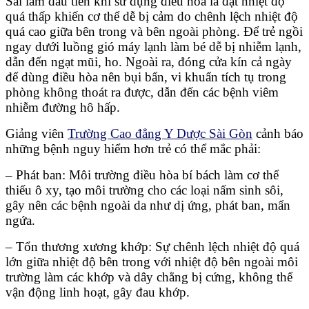
Sai lầm đầu tiên khi sử dụng điều hòa là đặt nhiệt độ
quá thấp khiến cơ thể dễ bị cảm do chênh lệch nhiệt độ
quá cao giữa bên trong và bên ngoài phòng. Để trẻ ngồi
ngay dưới luồng gió máy lạnh làm bé dễ bị nhiễm lạnh,
dẫn đến ngạt mũi, ho. Ngoài ra, đóng cửa kín cả ngày
để dùng điều hòa nên bụi bẩn, vi khuẩn tích tụ trong
phòng không thoát ra được, dẫn đến các bệnh viêm
nhiễm đường hô hấp.
Giảng viên
Trường Cao đẳng Y Dược Sài Gòn
cảnh báo
những bệnh nguy hiểm hơn trẻ có thể mắc phải:
– Phát ban: Môi trường điều hòa bí bách làm cơ thể
thiếu ô xy, tạo môi trường cho các loại nấm sinh sôi,
gây nên các bệnh ngoài da như dị ứng, phát ban, mẩn
ngứa.
– Tổn thương xương khớp: Sự chênh lệch nhiệt độ quá
lớn giữa nhiệt độ bên trong với nhiệt độ bên ngoài môi
trường làm các khớp và dây chằng bị cứng, không thể
vận động linh hoạt, gây đau khớp.