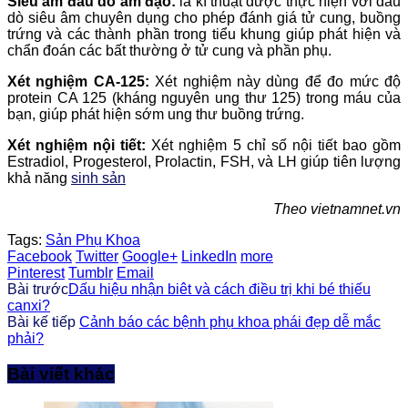
Siêu âm đầu dò âm đạo:
là kĩ thuật được thực hiện với đầu
dò siêu âm chuyên dụng cho phép đánh giá tử cung, buồng
trứng và các thành phần trong tiểu khung giúp phát hiện và
chẩn đoán các bất thường ở tử cung và phần phụ.
Xét nghiệm CA-125:
Xét nghiệm này dùng để đo mức độ
protein CA 125 (kháng nguyên ung thư 125) trong máu của
bạn, giúp phát hiện sớm ung thư buồng trứng.
Xét nghiệm nội tiết:
Xét nghiệm 5 chỉ số nội tiết bao gồm
Estradiol, Progesterol, Prolactin, FSH, và LH giúp tiên lượng
khả năng
sinh sản
Theo vietnamnet.vn
Tags:
Sản Phụ Khoa
Facebook
Twitter
Google+
LinkedIn
more
Pinterest
Tumblr
Email
Bài trước
Dấu hiệu nhận biêt và cách điều trị khi bé thiếu
canxi?
Bài kế tiếp
Cảnh báo các bệnh phụ khoa phái đẹp dễ mắc
phải?
Bài viết khác