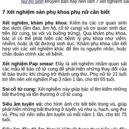
Nữ hộ sinh
khuyên bạn hãy nên làm 7 xét nghiệm sả
7 Xét nghiệm sản phụ khoa phụ nữ cần biết
Xét nghiệm, khám phụ khoa
: Kiểm tra các cơ quan sinh
dục dưới (âm đạo, âm hộ, cổ tử cung) và cơ quan sinh dục
trên (tử cung, tai vòi và buồng trứng). Qua khám phụ khoa,
bác sĩ có thể phát hiện các bệnh lý phụ khoa như viêm,
nhiễm, hoặc dị tật đường sinh dục. Khám phụ khoa cần kết
hợp với các xét nghiệm khác để tìm ra nguyên nhân, hoặc
chẩn đoán chính xác về bệnh.
Xét nghiệm Pap smear
: Đây là xét nghiệm nhằm quan sát
các mẫu tế bào cổ tử cung để phát hiện những thay đổi của
tế bào trước khi chúng trở thành ung thư. Phụ nữ từ 21 tuổi
trở lên nên xét nghiệm Pap 3 năm 1 lần, cho tới 65 tuổi.
Soi cổ tử cung:
Xét nghiệm này giúp bác sĩ tìm kiếm những
bất thường và tổn thương ở cổ tử cung.
Siêu âm tuyến vú:
cho hình ảnh chi tiết bên trong vú, giúp
phát hiện những bất thường ở tuyến vú như u, hạch, ung thư
vú. Phụ nữ nên siêu âm tuyến vú mỗi năm 1 lần, cho tới 75
tuổi.