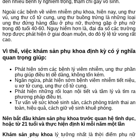
đến nhiều bệnh lý nghiêm trọng, thậm chí gây vô sinh.
Ngoài các bệnh về viêm nhiễm phụ khoa, hiện nay, ung thư
vú, ung thư cổ tử cung, ung thư buồng trứng là những loại
ung thư đứng hàng đầu ở phụ nữ, thường gặp ở phụ nữ
trong độ tuổi 40-60. Nguy hiểm hơn là, đại đa số các trường
hợp được phát hiện ở giai đoạn muộn, do đó tỷ lệ tử vong rất
cao.
Vì thế, việc khám sản phụ khoa định kỳ có ý nghĩa
quan trọng giúp:
Phát hiện sớm các bệnh lý viêm nhiễm, ung thư phần
phụ giúp điều trị dễ dàng, không tốn kém.
Ngăn ngừa, phát hiện sớm bệnh viêm nhiễm tiết niệu,
u xơ tử cung, ung thư cổ tử cung.
Phát hiện những rối loạn nội tiết và tâm lý và tìm ra
phương pháp điều trị.
Tư vấn về sức khoẻ sinh sản, cách phòng tránh thai an
toàn, hiệu quả, cách giữ vệ sinh khuê phòng.
Nên bắt đầu khám sản phụ khoa trước quan hệ tình dục,
hoặc từ 21 tuổi và thực hiện định kì mỗi năm một lần
Khám sản phụ khoa
lý tưởng nhất là thời điểm phụ nữ