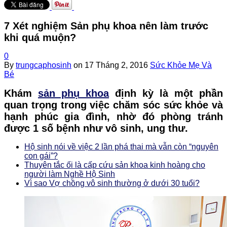
7 Xét nghiệm Sản phụ khoa nên làm trước
khi quá muộn?
0
By
trungcaphosinh
on
17 Tháng 2, 2016
Sức Khỏe Mẹ Và
Bé
Khám
sản phụ khoa
định kỳ là một phần
quan trọng trong việc chăm sóc sức khỏe và
hạnh phúc gia đình, nhờ đó phòng tránh
được 1 số bệnh như vô sinh, ung thư.
Hộ sinh nói về việc 2 lần phá thai mà vẫn còn “nguyên
con gái”?
Thuyên tắc ối là cấp cứu sản khoa kinh hoàng cho
người làm Nghề Hộ Sinh
Vì sao Vợ chồng vô sinh thường ở dưới 30 tuổi?