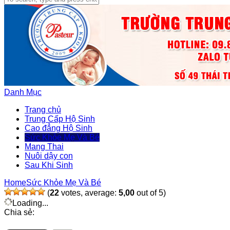
Danh Mục
Trang chủ
Trung Cấp Hộ Sinh
Cao đẳng Hộ Sinh
Sức Khỏe Mẹ Và Bé
Mang Thai
Nuôi dậy con
Sau Khi Sinh
Home
Sức Khỏe Mẹ Và Bé
(
22
votes, average:
5,00
out of 5)
Loading...
Chia sẻ: