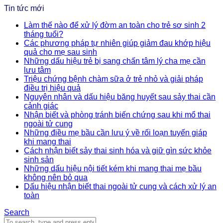
Tin tức mới
Làm thế nào để xử lý đờm an toàn cho trẻ sơ sinh 2
tháng tuổi?
Các phương pháp tự nhiên giúp giảm đau khớp hiệu
quả cho mẹ sau sinh
Những dấu hiệu trẻ bị sang chấn tâm lý cha mẹ cần
lưu tâm
Triệu chứng bệnh chàm sữa ở trẻ nhỏ và giải pháp
điều trị hiệu quả
Nguyên nhân và dấu hiệu băng huyết sau sảy thai cần
cảnh giác
Nhận biết và phòng tránh biến chứng sau khi mổ thai
ngoài tử cung
Những điều mẹ bầu cần lưu ý về rối loạn tuyến giáp
khi mang thai
Cách nhận biết sảy thai sinh hóa và giữ gìn sức khỏe
sinh sản
Những dấu hiệu nội tiết kém khi mang thai mẹ bầu
không nên bỏ qua
Dấu hiệu nhận biết thai ngoài tử cung và cách xử lý an
toàn
Search